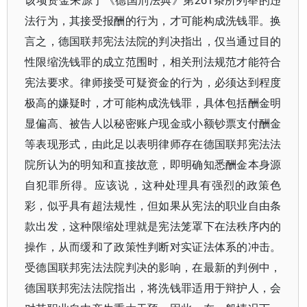
该项资金来源于《德国刑法典》第261条所列举的违
法行为，其接受报酬的行为，才可能构成洗钱罪。换
言之，德国联邦宪法法院的判决指出，仅当通过目的
性限缩洗钱罪的成立范围时，相关刑法规范才能符合
宪法要求。律师接受可疑资金的行为，必须达到程度
极高的嫌疑时，才可能构成洗钱罪，具体包括酬金明
显偏高、被告人以秘密账户现金或小额钞票支付酬金
等表现形式，由此足以表明律师存在德国联邦宪法法
院所认为的明知和直接故意，即明确知悉酬金本身源
自犯罪所得。应该说，这种处理具有强烈的政策色
彩，似乎具有超法规性，但如果从宪法的职业自由条
款出发，这种限缩处理就是宪法笼罩下在法秩序内的
操作，从而缓和了政策性判断对实证法体系的冲击。
受德国联邦宪法法院判决的影响，在最新的判例中，
德国联邦宪法法院指出，将洗钱罪适用于辩护人，会