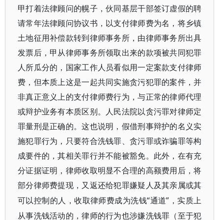
甲打着法律顾问的幌子，伙同基层干部签订虚假的聘
请常年法律顾问协议书，以支付律师费为名，将乡镇
土地征用补偿款转到律师事务所，由律师事务所出具
发票后，甲从律师事务所领取出来的款项被共同犯罪
人所瓜分的，国家工作人员看似用一定案款支付律师
费，但本质上这是一起共同实施贪污犯罪的案件，并
非真正意义上的支付律师费行为，与正常的律师代理
或辩护业务有本质区别。人民法院以贪污罪对律师定
罪量刑是正确的。这也说明，假借刑事辩护的名义实
施犯罪行为，只要符合洗钱罪、贪污罪或诈骗罪等构
成要件的，其相关罪行并不能被豁免。此外，在有充
分证据证明，律师收取明显不合理的高额费用后，将
部分律师费提现，又返还给犯罪嫌疑人及其亲属或其
“通道”，实质上
可以控制的人，收取律师费成为洗钱
从事洗钱活动的，律师的行为也涉嫌洗钱罪（至于犯