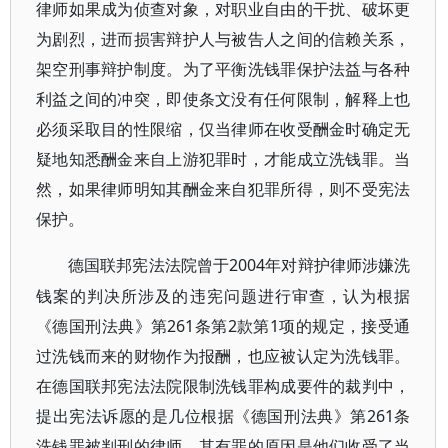
律师如果成为侦查对象，对职业自由的干扰、破坏更
为剧烈，进而损害辩护人与被告人之间的信赖关系，
架空刑事辩护制度。为了平衡洗钱罪保护法益与各种
利益之间的冲突，即使条文没有任何限制，解释上也
必须采取目的性限缩，仅当律师在收受酬金时确定无
疑地知悉酬金来自上游犯罪时，才能成立洗钱罪。当
然，如果律师明知其酬金来自犯罪所得，则不受宪法
保护。
2004年对辩护律师涉嫌洗
德国联邦宪法法院曾于
钱案的判决所涉及的违宪问题进行审查，认为根据
《德国刑法典》第261条第2款第1项的规定，接受通
过洗钱而来的财物作为报酬，也应被认定为洗钱罪。
在德国联邦宪法法院限制洗钱罪构成要件的裁判中，
提出宪法诉愿的是几位根据《德国刑法典》第261条
洗钱罪被判刑的律师，其有罪的原因是他们收受了当