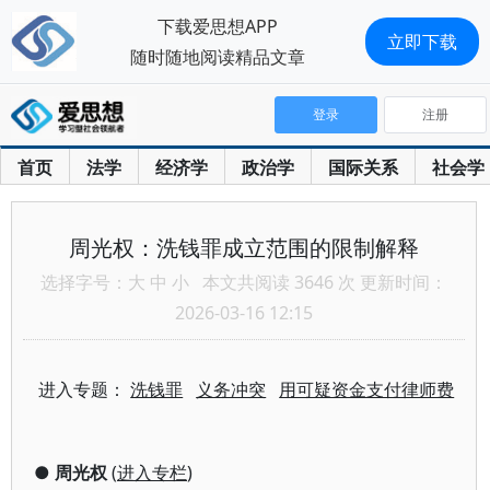
下载爱思想APP
立即下载
随时随地阅读精品文章
登录
注册
首页
法学
经济学
政治学
国际关系
社会学
周光权：洗钱罪成立范围的限制解释
选择字号：
大
中
小
本文共阅读 3646 次 更新时间：
2026-03-16 12:15
进入专题：
洗钱罪
义务冲突
用可疑资金支付律师费
●
周光权
(
进入专栏
)