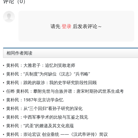
评论（0）
请先
登录
后发表评论～
评论
相同作者阅读
黄朴民：大雅君子：追忆刘笑敢老师
黄朴民：“兵制度”为何缺位《汉志》“兵书略”
黄朴民：踉跄的跋涉：我的史学研究阶段性回顾
任晔 黄朴民：攀附先世与合族并谱：唐宋时期孙武世系生成考
黄朴民：1987年北京访学杂忆
黄朴民：从“三个回归”看孙子研究的深化
黄朴民：中西军事学术的比较与互鉴之我见
黄朴民：“武圣”的嬗递及其文化底蕴
黄朴民：崇论宏议 创业垂统 ——《汉武帝评传》简议