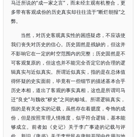
马迁所说的“成一家之言”，而未经主观有机整合，更
多带有客观成份的历史真实却往往流于“断烂朝报”之
弊。
当然，对历史客观真实性的困惑疑虑，不应该使
我们丧失对历史的信心。历史固然是残缺的，但这并
不影响它在一定的时空范围内的完整；历史固然是不
可客观复原的，但这也并不能完全否定它的合理的逻
辑真实与近似真实。所谓近似真实，指的是在总体值
得怀疑的史实面前，毕竟有一些细节的描述基本合乎
历史本相，道出了客观的事实真相，这也是所谓司马
迁“良史”与魏收“秽史”之间的畛域。所谓逻辑真实，
指的是有关史实的记载，虽然存在着臆度，夸饰的成
份，但是按照常理人情推度，似乎符合逻辑，基本能
够成立。前者如《史记》关于李广事迹的记载与评
价，新旧《唐书》关于李世民在唐朝开国中作用与地