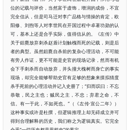
位的记载与评价，当然富于虚饰，增润的成份，不宜
完全信从，但是司马迁对李广品格与情操的肯定，欧
阳修、刘煦等人对李世民在开国过程中卓著功勋的认
可，基本上还是合乎实际，值得信从的。《左传》中
关于鉏麑放弃刺杀赵盾计划触槐而死的记载，则是后
者的典型。虽然鉏麑自杀前的复杂心理活动，不可能
有旁人作证，更不可能是史官的现场记录，然而有机
会下手刺杀而自动放弃，并头撞大槐树而身亡的事实
现场，却完全能够帮助史官有足够的想象来摸拟猜度
杀手死前的心理活动并记入史册了；“归而叹曰：不忘
恭敬，民之主也；贼民之主，不忠；弃君之命，不
信。有一于此，不如死也。”（《左传·宣公二年》）
这种事实或许是杜撰，但逻辑推理上却无碍成立并可
得到合理解释的历史，我们称之为逻辑真实。它完全
合乎“一切历史都是思想史”的界定。