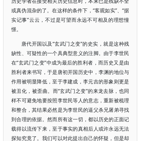
历史学者在接受相关历史信息时，本来已是残缺不全
或真伪混杂的了。在这样的条件下，“客观如实”、“据
实记事”云云，不过是可望而永远不可相及的理想憧
憬。
唐代开国以及“玄武门之变”的史实，就是这种残
缺性、可疑性的一个具典型意义的注脚。由于李世民
在“玄武门之变”中成为最后的胜利者，而历史又是由
胜利者来书写，于是唐初开国历史中，李渊的地位与
作用被明显降低，至于李建成，李元吉的形象则更是
被丑化，被歪曲。而“玄武门之变”的来龙去脉，也同
样不可避免地要按照李世民等人的意志，重新被梳理
和整合，其结果必然是为李世民的逼父杀兄屠弟寻找
到合理的依据。然而所有这一切，都以历史的正面记
载得以流传下来，至于事实的真相后人或许永远无法
探知究竟了。我们可以对此提出自己的怀疑，但是却