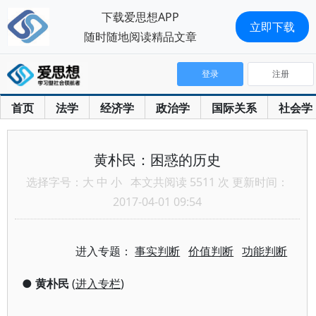
下载爱思想APP
立即下载
随时随地阅读精品文章
登录
注册
首页
法学
经济学
政治学
国际关系
社会学
黄朴民：困惑的历史
选择字号：
大
中
小
本文共阅读 5511 次 更新时间：
2017-04-01 09:54
进入专题：
事实判断
价值判断
功能判断
●
黄朴民
(
进入专栏
)