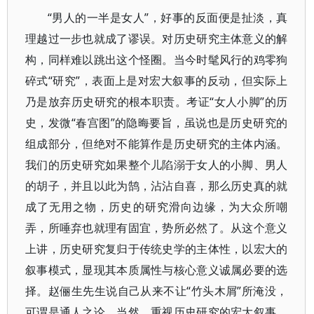
“男人的一半是女人”，好事的反面便是扯淡，真
理越过一步也就成了谬误。对历史研究主体意义的解
构，同样难以跳出这个怪圈。当今时髦风行的鸡零狗
碎式“研究”，表面上是对宏大叙事的反动，但实际上
乃是放弃历史研究的根本职责。考证“女人小脚”的历
史，发微“春宫图”的隐晦要旨，虽说也是历史研究的
组成部分，但绝对不能算作是历史研究的主体内涵。
我们的历史研究如果整个儿陷溺于女人的小脚、男人
的胡子，并且以此为鹄，沾沾自喜，那么历史真的就
成了无用之物，历史的研究滑向边缘，为大众所嘲
弄，所唾弃也就理有固宜，势所必然了。从这个意义
上讲，历史研究复归于传统史学的主体性，以宏大的
叙事模式，显现其本质属性与核心意义诚属必要的选
择。赵俪生先生说自己从来不让“竹头木屑”所淹没，
可谓是通人之论。当然，重视历史研究的宏大叙事，