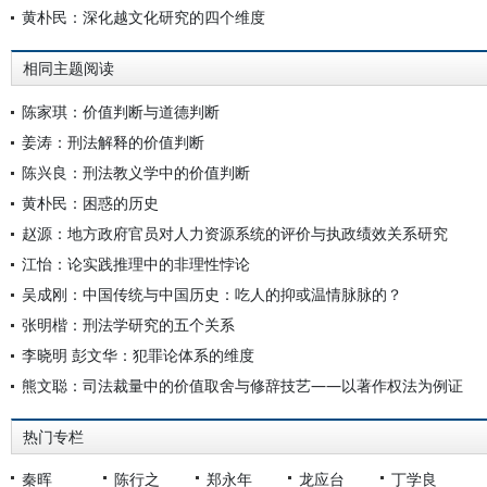
黄朴民：深化越文化研究的四个维度
相同主题阅读
陈家琪：价值判断与道德判断
姜涛：刑法解释的价值判断
陈兴良：刑法教义学中的价值判断
黄朴民：困惑的历史
赵源：地方政府官员对人力资源系统的评价与执政绩效关系研究
江怡：论实践推理中的非理性悖论
吴成刚：中国传统与中国历史：吃人的抑或温情脉脉的？
张明楷：刑法学研究的五个关系
李晓明 彭文华：犯罪论体系的维度
熊文聪：司法裁量中的价值取舍与修辞技艺——以著作权法为例证
热门专栏
秦晖
陈行之
郑永年
龙应台
丁学良