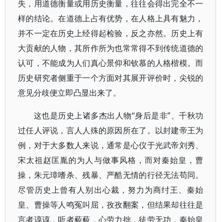
失，用道德衡量或用历史衡量，往往会得出完全不一
样的结论。在道德上占有优势，在人格上具有魅力，
并不一定在历史上经得起检验，反之亦然。历史上有
大贡献的人物，其所作所为也常常得不到传统道德的
认可，不能成为人们真心景仰和钦慕的人格楷模。而
历史研究者侧重于一个方面对其展开评价时，尖锐的
意见分歧便立即凸显出来了。
这也是历史上诸多杰出人物“身后是非”、千秋功
过任人评说，言人人殊的原因所在了。以封建帝王为
例，对于大多数人来说，通常是心仪于光武帝刘秀、
宋太祖赵匡胤的为人与做事风格，而对秦始皇，曹
操，朱元璋嗜杀、残暴、严酷无情的行径无法苟同。
尽管历史上曾有人别出心裁，努力为商纣王、秦始
皇、曹操等人鸣冤叫屈，孜孜翻案，但结果却往往是
言者谆谆，听者藐藐，心劳力拙，徒劳无功，秦始皇