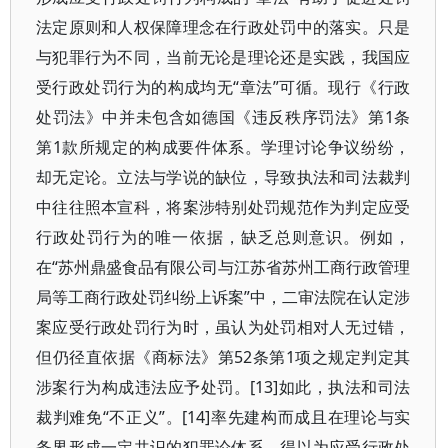
法定原则和人权保障理念在行政处罚中的落实。只是
与犯罪行为不同，当前无论是理论还是实践，我国应
受行政处罚行为的构成均无“章法”可循。现行《行政
处罚法》中并未包含如德国《违反秩序罚法》第1条
第1款所规定的构成要件体系。学理讨论争议纷纷，
却无定论。立法与学说的缺位，导致执法和司法裁判
中往往照本宣科，将案涉特别处罚规范作为判定应受
行政处罚行为的唯一依据，缺乏总则意识。例如，
在“苏州鼎盛食品有限公司与江苏省苏州工商行政管理
局等工商行政处罚纠纷上诉案”中，二审法院在认定涉
案应受行政处罚行为时，虽认为处罚相对人无过错，
但仍径直依据《商标法》第52条第1项之规定判定其
涉案行为构成违法应予处罚。[13]如此，执法和司法
裁判难免“不正义”。[14]率先建构而成且在理论与实
务界形成一定共识的犯罪论体系，得以为应受行政处