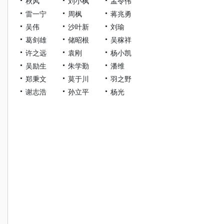
秋风
刘小枫
孟令伟
雷一宁
周枫
蒋兆勇
吴伟
沙叶新
刘瑜
葛剑雄
储昭根
吴稼祥
许之远
袁刚
杨小凯
吴励生
朱学勤
潘维
郑秉文
莫于川
羽之野
谢志浩
孙立平
杨光