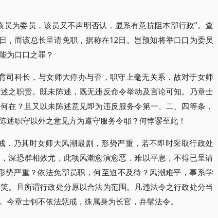
该员为委员，该员又不声明否认，显系有意抗阻本部行政”。查
3日，而该总长呈请免职，据称在12日。岂预知将举口口为委员
能为口口之罪？
教育司科长，与女师大停办与否，职守上毫无关系．故对于女师
陈述之职责。既未陈述，既无违反命令举动及言论可知。乃章士
由何在？且又以未陈述意见即为违反服务令第一、二、四等条，
陈述职守以外之意见方为遵守服务令耶？何悖谬至此！
惩戒．乃其时女师大风潮最剧，形势严重，若不即时采取行政处
政，深恐群相效尤，此项风潮愈演愈恶．难以平息，不得已呈请
至形势严重？依法免部员职，何至迫不及待？风潮难平，事系学
可笑。且所谓行政处分原以合法为范围。凡违法令之行政处分当
。今章士钊不依法惩戒，殊属身为长官，弁髦法令。