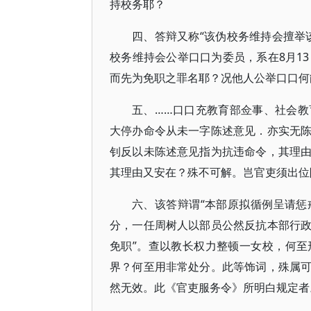
持校务耶？
四、答辩又称“该伪校务维持会擅举
校务维持会公举口口为委员，系在8月1
而先为免职之罪名耶？况他人公举口口何
五、……口口充教育部佥事、社会
大停办命令从未一字陈述意见．亦实无
钊反以未陈述意见指为抗违命令，其理
其理由又安在？殊不可解。岂官吏须出位
六、该答辩谓“本部原拟循例呈请
分，一任周树人以部员公然反抗本部行
免职”。查以教长权力整顿一女校，何
界？何至用非常处分。此等饰词，殊属
然无效。此《官吏服务令》所明白规定者