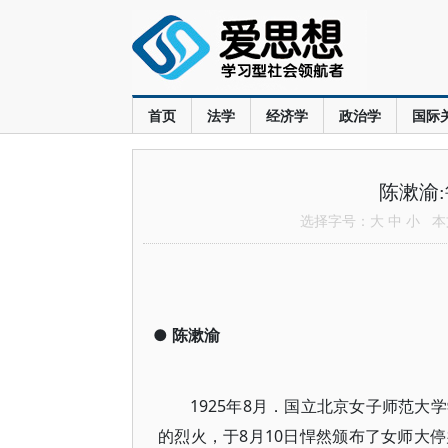
首页
法学
经济学
政治学
国际
陈漱渝
选择字号：
大
中
小
本文
●
陈漱渝
1925年8月．国立北京女子师范
的烈火，于8月10日悍然颁布了女师大