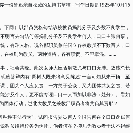
一份鲁迅亲自收藏的互辩书草稿：写作日期是1925年10月16
字。下同）以部员资格勾结该校教员捣乱分子及少数不良学生，
全不明言去勾结何等捣乱分子及不良学生何人，口口主张何事，
体统，有玷人格。况各部职员兼任国立各校教员不下数百人，口
，在校则为教员。两种资格，各有职责、不容牵混。……
外事，社会共晓。此次女师大应否解散尤与口口无涉。故该总长
现该答辩内有“周树人既未将意见陈述”一言可知从未干预。至
教课，固为个人应负责：一方关于公众，又为团体共负之责。若
不能涉及个人，更不能专诬口口一人而加以非法（处分）。譬如
为团体行动，岂北大教员之兼教部职员者将共负其责耶？
有种种不法行为”，试问报告委员何人？报告何在？口口盘踞何
且说教员维持校务为伪托，伪者何在？抑凡为教员者于法不得维