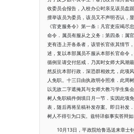
收委员会报告，入校办公时亲见该员盘
擅举该员为委员，该员又不声明否认，
《官吏服务令》第一条：凡官吏应竭尽
命令．属员有服从之义务：第四条：属
吏有违上开各条者，该管长官依其情节
述，复以本部属员不服从本部长官命令
循例呈请交付惩戒．乃其时女师大风潮
然反抗本部行政．深恐群相效尤，此项
人免职。十三日由执政明令照准．此周
以无故二字遮掩其与女师大教习学生集
树人免职稿件倒填日月一节．实因此项
表，随后再将呈稿补发存案。即日补发
树人不得引为口实。兹特详叙事实答辩如
10月13日，平政院给鲁迅送来章