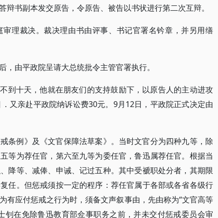
答辩书副本发交原告，令原告、被告以书状进行第二次互辩。
庭审理裁决。裁决理由书由评事、书记官署名钤章，并另用缮
后，由平政院呈请大总统批令主管官署执行。
发表不到十天，他就在朋友们的支持鼓励下，以原告人的主动进攻
．又亲赴平政院纳诉讼费30元。9月12日，平政院正式决定由
惩戒条例》及《文官保障法草案》。当时文官分为四种九等，除
至五等为荐任官，第六至九等为委任官，鲁迅属荐任官。根据当
职、降等、减俸、申诫、记过五种。其中受褫职处分者，其期限
得复任。但惩戒须按一定的程序：荐任官属于各部或各省各级行
为有应付惩戒之行为时，须备文声叙事由，先由称为“文官高等
章士钊在免除鲁迅教育部佥事职务之前，并未交付惩戒委员会审