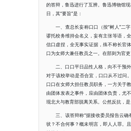
的答辩，鲁迅进行了互辨。鲁迅博物馆现存
日，其“要旨”是：
一、查总长妄称口口（按“树人”二
谬托校务维持会名义，妄有主张等语，
信口虚捏，全无事实证据，殊不称长官
口为女师大兼任教员之一。在部则为官吏
二、口口平日品性人格，向不干预
对于该校举动是否合宜，口口从不过问。
口口在女师大担任教员职务，一方关于
由团体发表之事件，应由团体负责，尤
现北大与教育部脱离关系。公然反抗，是
三、该答辩称“据接收委员报告云确
状？不合何事？概未明言，即人人罪。