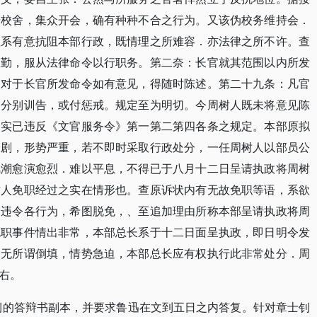
踞校舍，集众开会，确有种种不合之行为。又该伪校务维持会．
显系有意抗阻本部行政，既情理之所难容．亦法律之所不许。查
忠勤，服从法律命令以行职务。第二奈：长官就其范围以内所发
官对于长官所发命令如有意见，得随时陈述。第二十九条：凡官
，分别训告，或付惩戒。规定至为明切。今周树人既未将意见陈
，实已违反《文官服务令》第一第二第四各条之规定。本部原拟
最剧，形势严重，若不即时采取行政处分，一任周树人以部员公
风潮愈演愈烈．难以平息，不得已于八月十二日呈请执政将周树
树人免职经过之实在情形也。查原诉状内有无故免职等语，系欲
会违令各行为，希图脱免，、至追加理由所称本部呈请执政将周
免职事件情出非常，本部总长系于十二日面呈执政，即日明令发
．无所谓倒填，情势急迫，本部总长应有权执行此非常处分．周
右。
士钊的答辩书副本，并要求鲁迅在文到五日之内答复。针对章士钊