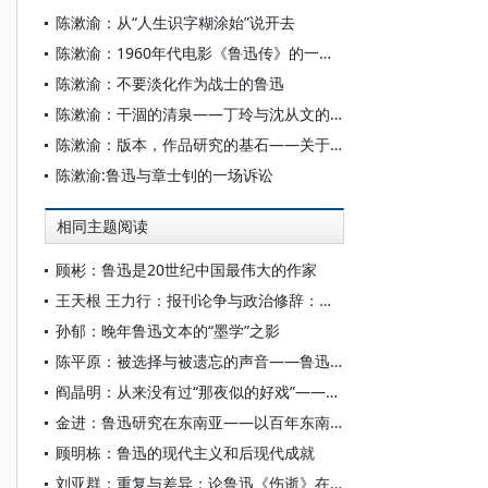
陈漱渝：从“人生识字糊涂始”说开去
陈漱渝：1960年代电影《鲁迅传》的一波三折——兼议新时期屏幕上的鲁迅形象
陈漱渝：不要淡化作为战士的鲁迅
陈漱渝：干涸的清泉——丁玲与沈从文的分歧所在
陈漱渝：版本，作品研究的基石——关于鲁迅著作版本的断想
陈漱渝:鲁迅与章士钊的一场诉讼
相同主题阅读
顾彬：鲁迅是20世纪中国最伟大的作家
王天根 王力行：报刊论争与政治修辞：严、章关于社会契约论的论辩及其媒介意义
孙郁：晚年鲁迅文本的“墨学”之影
陈平原：被选择与被遗忘的声音——鲁迅“出口”能否以及如何“成章”
阎晶明：从来没有过“那夜似的好戏”——鲁迅小说《社戏》解读
金进：鲁迅研究在东南亚——以百年东南亚文学创作与文艺批评为线索
顾明栋：鲁迅的现代主义和后现代成就
刘亚群：重复与差异：论鲁迅《伤逝》在“南方”的“重写”