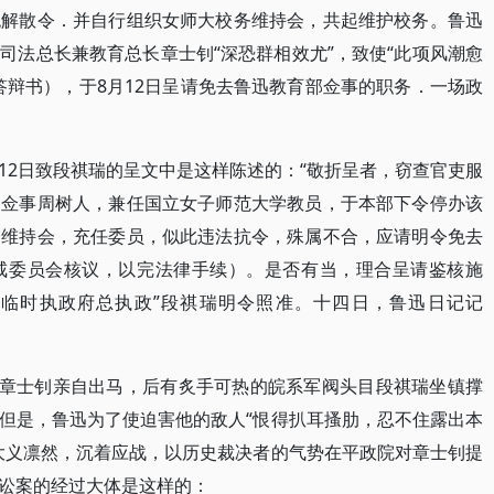
绝解散令．并自行组织女师大校务维持会，共起维护校务。鲁迅
司法总长兼教育总长章士钊“深恐群相效尤”，致使“此项风潮愈
答辩书），于8月12日呈请免去鲁迅教育部佥事的职务．一场政
12日致段祺瑞的呈文中是这样陈述的：“敬折呈者，窃查官吏服
部佥事周树人，兼任国立女子师范大学教员，于本部下令停办该
务维持会，充任委员，似此违法抗令，殊属不合，应请明令免去
戒委员会核议，以完法律手续）。是否有当，理合呈请鉴核施
民国临时执政府总执政”段祺瑞明令照准。十四日，鲁迅日记记
”章士钊亲自出马，后有炙手可热的皖系军阀头目段祺瑞坐镇撑
但是，鲁迅为了使迫害他的敌人“恨得扒耳搔肋，忍不住露出本
大义凛然，沉着应战，以历史裁决者的气势在平政院对章士钊提
讼案的经过大体是这样的：