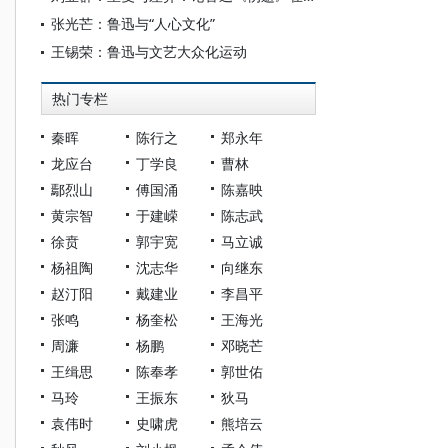
张光芒：鲁迅与“人心文化”
王锡荣：鲁迅与文艺大众化运动
热门专栏
秦晖
陈行之
郑永年
龙应台
丁学良
曹林
鄢烈山
傅国涌
陈嘉映
黄宗智
于建嵘
陈志武
徐贲
郭宇宽
马立诚
杨祖陶
沈志华
向继东
赵汀阳
戴建业
李昌平
张鸣
杨奎松
王海光
周濂
杨鹏
邓晓芒
王缉思
陈奉孝
郭世佑
马玲
王振东
狄马
袁伟时
史啸虎
熊培云