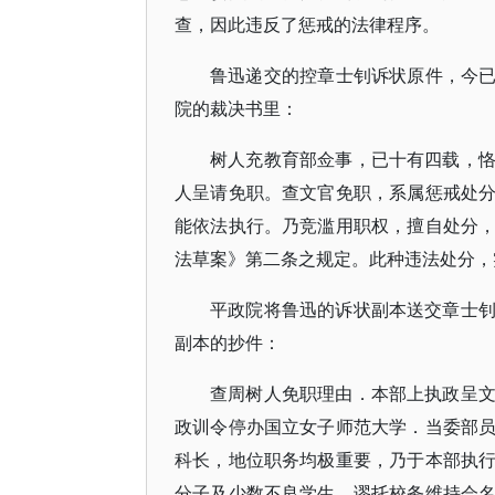
查，因此违反了惩戒的法律程序。
鲁迅递交的控章士钊诉状原件，今已难
院的裁决书里：
树人充教育部佥事，已十有四载，
人呈请免职。查文官免职，系属惩戒处
能依法执行。乃竞滥用职权，擅自处分
法草案》第二条之规定。此种违法处分，
平政院将鲁迅的诉状副本送交章士
副本的抄件：
查周树人免职理由．本部上执政呈
政训令停办国立女子师范大学．当委部
科长，地位职务均极重要，乃于本部执
分子及少数不良学生．谬托校务维持会