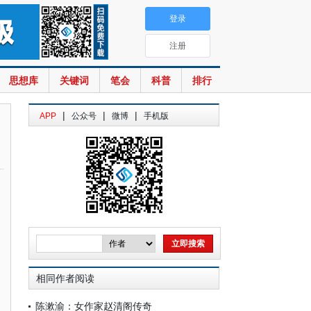
登录
注册
思想库
关键词
笔会
科普
排行
|
|
|
APP
公众号
微博
手机版
相同作者阅读
陈漱渝：女作家赵清阁传奇