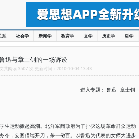
关系
社会学
新闻学
教育学
文学
历史学
哲学
:鲁迅与章士钊的一场诉讼
共阅读 3507 次 更新时间：2010-10-04 13:43
进入专题：
鲁迅
章士钊
大学学生运动掀起高潮。北洋军阀政府为了扑灭这场革命群众运动
停办令，妄图借端开刀，杀一儆百。以鲁迅为代表的女师大进步