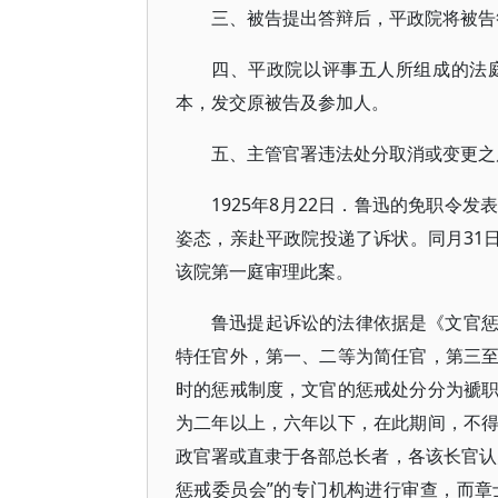
三、被告提出答辩后，平政院将被告
四、平政院以评事五人所组成的法
本，发交原被告及参加人。
五、主管官署违法处分取消或变更之
1925年8月22日．鲁迅的免职令
姿态，亲赴平政院投递了诉状。同月31日
该院第一庭审理此案。
鲁迅提起诉讼的法律依据是《文官
特任官外，第一、二等为简任官，第三
时的惩戒制度，文官的惩戒处分分为褫
为二年以上，六年以下，在此期间，不
政官署或直隶于各部总长者，各该长官认
惩戒委员会”的专门机构进行审查，而