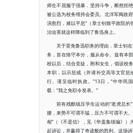
师生不屈服于强暴．坚持斗争，断然拒
被公选为校务维持会委员。北洋军阀政府
演愈烈，难以平息”（章士钊致平政院的
治迫害就这样降临到了鲁迅身上。
关于罢免鲁迅职务的理由．章士钊在
务，首在恪守本分，服从命令。兹有本
校以后，结合党徒，附和女生，倡设校
本职，以示惩戒（并请补交高等文官惩
行。谨呈临时执政。”13日，“中华
载：“我之免职令发表。”
前有残酷镇压学生运动的“老虎总长
腰，来势不可谓不猛，压力不可谓不大。
相”（《不是信》，见《华盖集续编》）
起诉讼，并赢得了奇迹般的胜利。这场诉