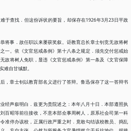
于查找．但这份诉状的要旨，却保存在1926年3月23日平政
恪恭将事．故任职以来屡获奖叙。讵教育总长章士钊竞无故将树
分之一。依《文官惩戒条例》第十八条之规定．须先交付惩戒始
，无故将树人免职，显违《文官惩戒条例》第一条及《文官保障
实难自甘缄默。
钊后，章士钊以教育部名义进行了答辩。鲁迅保存了这一答辩书
文业经声叙明白．兹更为贵院述之：本年八月十日．本部遵照执
员刘百昭等前往接收，不意本部佥事周树人，原系社会司第一科
行令准停办该校，正属行政严重之时．竟敢勾结该校教员、捣乱
名义，妄自主张．公然与所服务之官暑悍然立于反抗地位。据接