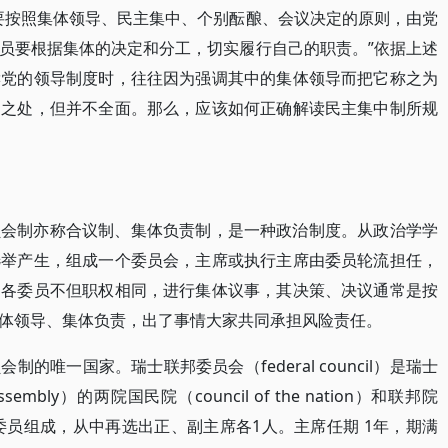
要按照集体领导、民主集中、个别酝酿、会议决定的原则，由党
员要根据集体的决定和分工，切实履行自己的职责。”依据上述
读党的领导制度时，往往因为强调其中的集体领导而把它称之为
确之处，但并不全面。那么，应该如何正确解读民主集中制所规
员会制亦称合议制、集体负责制，是一种政治制度。从政治学学
选举产生，组成一个委员会，主席或执行主席由委员轮流担任，
。各委员不但职权相同，进行集体议事，其决策、决议通常是按
体领导、集体负责，出了事情大家共同承担风险责任。
的唯一国家。瑞士联邦委员会（federal council）是瑞士
mbly）的两院国民院（council of the nation）和联邦院
议选出7名委员组成，从中再选出正、副主席各1人。主席任期 1年，期满