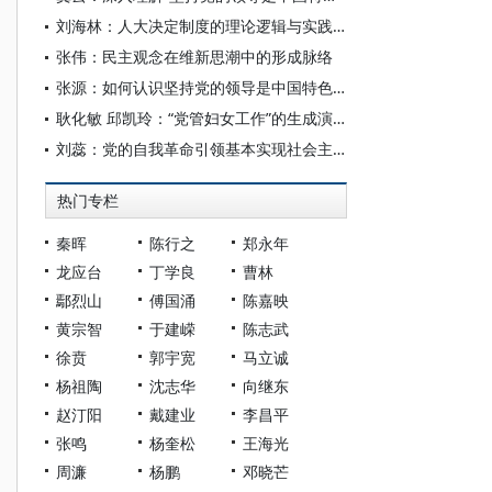
刘海林：人大决定制度的理论逻辑与实践完善
张伟：民主观念在维新思潮中的形成脉络
张源：如何认识坚持党的领导是中国特色社会主义最本质的特征
耿化敏 邱凯玲：“党管妇女工作”的生成演进、理论意涵与知识论价值
刘蕊：党的自我革命引领基本实现社会主义现代化的实践进路探析
热门专栏
秦晖
陈行之
郑永年
龙应台
丁学良
曹林
鄢烈山
傅国涌
陈嘉映
黄宗智
于建嵘
陈志武
徐贲
郭宇宽
马立诚
杨祖陶
沈志华
向继东
赵汀阳
戴建业
李昌平
张鸣
杨奎松
王海光
周濂
杨鹏
邓晓芒