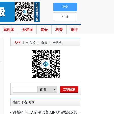
登录
注册
思想库
关键词
笔会
科普
排行
|
|
|
APP
公众号
微博
手机版
相同作者阅读
许耀桐：工人阶级代言人的政治思想及其现实意蕴——纪念圣西门逝世200周年