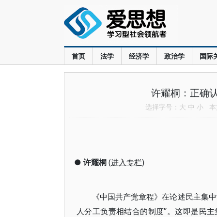
首页
法学
经济学
政治学
国际
许耀桐：正确
选择字号：
大
中
小
本文
●
许耀桐
(
进入专栏
)
《中国共产党章程》在论述民主集中
人分工负责相结合的制度”。这即是民