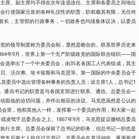
，主席、副主席均不得在次年连选连任。主席和各委员之间地位
员会行使国家元首的各种礼仪性的职责，职权极其有限，无任何
政首长，主管部的行政事务，一切政务也均须集体议决，以委员
产党的领导制度称为委员会制，显然是吻合的。联系世界历史来
864年9月，世界上第一个无产阶级政党的国际联合组织——国
会选举出了一个中央委员会，由35名各国工人代表组成，其主
吕贝、沃尔弗、埃卡留斯和马克思等。第一国际的中央委员会于
会从其委员中选出管理各种事务的负责人员：设主席1人，总书记1
人。通讯书记的职责是与各国支部进行联系、通信。总委员会一
运动面临的迫切问题，并作出相应的决议。马克思虽然是公认的
委员会里，他和其他人一样，发挥着一个委员的作用，和大家一起
或凌驾于总委员会之上。1867年9月，马克思提议撤销总委员
的执行主席。总委员会保留了总书记的职务，但总书记一职也是
中曾先后有七人担任过总书记。总委员会在其活动中，逐渐形成