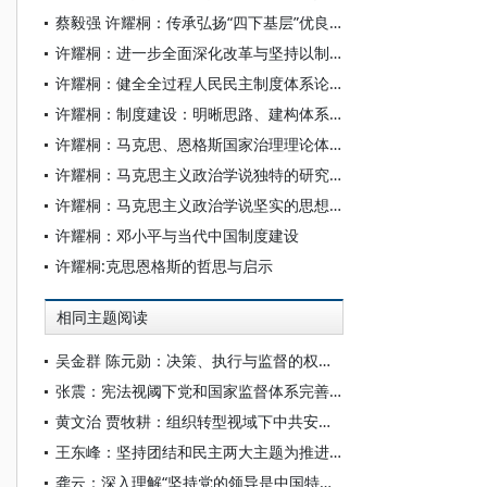
蔡毅强 许耀桐：传承弘扬“四下基层”优良作风
许耀桐：进一步全面深化改革与坚持以制度建设为主线阐论
许耀桐：健全全过程人民民主制度体系论析
许耀桐：制度建设：明晰思路、建构体系和优势转化
许耀桐：马克思、恩格斯国家治理理论体系探赜
许耀桐：马克思主义政治学说独特的研究进路
许耀桐：马克思主义政治学说坚实的思想基础
许耀桐：邓小平与当代中国制度建设
许耀桐:克思恩格斯的哲思与启示
相同主题阅读
吴金群 陈元勋：决策、执行与监督的权力分工及动态运行
张震：宪法视阈下党和国家监督体系完善论
黄文治 贾牧耕：组织转型视域下中共安徽省临时委员会的“两建两废”（1927—1931）
王东峰：坚持团结和民主两大主题为推进中国式现代化广泛凝心聚力
龚云：深入理解“坚持党的领导是中国特色社会主义最本质的特征”