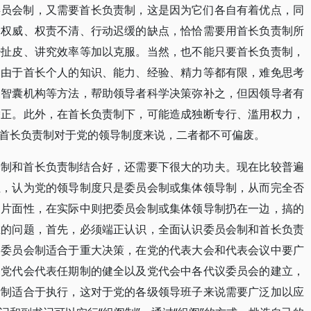
委员会制，又需要首长负责制，这是因为它们各自有着优点，同
乏权威、权责不清、行动迟缓的缺点，恰恰需要用首长负责制所
少扯皮、讲究效率等加以克服。当然，也不能只要首长负责制，
。由于首长个人的知识、能力、经验、精力等都有限，难免思考
家智囊机构等方法，帮助领导者科学决策弥补之，但因领导者有
矫正。此外，在首长负责制下，可能造成独断专行、滥用权力，
首长负责制对于党的领导制度来说，二者都不可偏废。
会制和首长负责制结合好，还需要下很大的功夫。现在比较普遍
性，认为党的领导制度只是委员会制或集体领导制，从而完全否
的片面性，在实际中则把委员会制或集体领导制扔在一边，搞的
在的问题，首先，必须端正认识，全面认识委员会制和首长负责
，委员会制适合于重大决策，在党的代表大会和代表会议中要广
和党代会代表任期制的健全以及党代会中各代议委员会的建立，
责制适合于执行，这对于党的各级领导班子来说需要广泛加以应