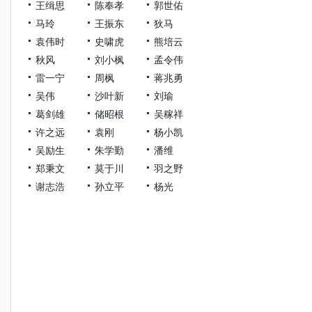
王缉思
陈奉孝
郭世佑
马玲
王振东
狄马
袁伟时
史啸虎
熊培云
秋风
刘小枫
孟令伟
雷一宁
周枫
蒋兆勇
吴伟
沙叶新
刘瑜
葛剑雄
储昭根
吴稼祥
许之远
袁刚
杨小凯
吴励生
朱学勤
潘维
郑秉文
莫于川
羽之野
谢志浩
孙立平
杨光