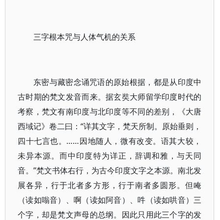
三字根本咒与人体气机的关系
东密与藏密念诵咒语的原始根据，都是从印度中
古时期的梵文发音而来。据玄奘大师留学印度时代的
考察，梵文有南印度与北印度等不同的差别，《大唐
西域记》卷二曰：“详其文字，梵天所制。原始垂则，
四十七言也。……因地随人，微有改变。语其大较，
未异本源。而中印度特为详正，辞调和雅，与天同
音。”梵文书体右行，为古今印度文字之本源。南北发
展各异，行于北者多方形，行于南者多圆形。但唵
（读如嗡音）、啊（读如阿音）、吽（读如哄音）三
个字，却是梵文声母的总纲。因此只用此三个字的发