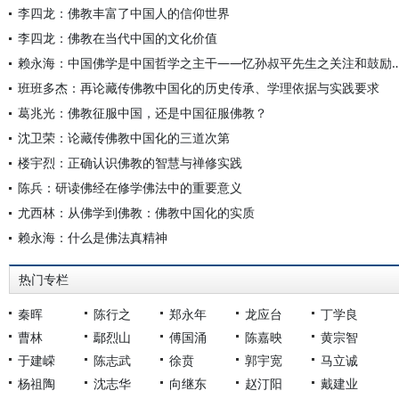
李四龙：佛教丰富了中国人的信仰世界
李四龙：佛教在当代中国的文化价值
赖永海：中国佛学是中国哲学之主干——忆孙叔平先生
班班多杰：再论藏传佛教中国化的历史传承、学理依据与实践要求
葛兆光：佛教征服中国，还是中国征服佛教？
沈卫荣：论藏传佛教中国化的三道次第
楼宇烈：正确认识佛教的智慧与禅修实践
陈兵：研读佛经在修学佛法中的重要意义
尤西林：从佛学到佛教：佛教中国化的实质
赖永海：什么是佛法真精神
热门专栏
秦晖
陈行之
郑永年
龙应台
丁学良
曹林
鄢烈山
傅国涌
陈嘉映
黄宗智
于建嵘
陈志武
徐贲
郭宇宽
马立诚
杨祖陶
沈志华
向继东
赵汀阳
戴建业