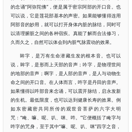
的念诵“阿弥陀佛”，便是属于密宗阿部的开口音。也
可以说，它是莲花部基本的声密。如果能够懂得连用
阿部音的妙用，就可以打开身体内脏的脉结，同时可
以清理腑脏之间的各种宿疾。真能了解而合法修习，
久而久之，自然可以体会到内脏气脉震动的效果。
眸字，是万有生命潜藏生发的根本音。也可以
说，眸字，是形而上天部的音声；吟字，是物理世间
的地部的音声；啊字，是人部的音声，是人与动物生
命之间的开口音。在人体而言，吽字是丹田的音声。
如果懂得以吽部音来念诵，可以震开脉结，启永发新
的生机。最低限度，也可以达到健康长寿的效果。例
如东密藏密共同所传的观世音菩萨的六字大明
咒：“唵、嘛、呢、叭、咪、吽。”它便概括了唵字与
吽字的咒身，至于其中“嘛、呢、叭、咪”四字之音，