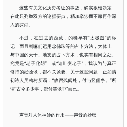
这些有关文化历史考证的事故，确实很难断定，
在此只列举双方的论据要点，稍加牵涉而不愿再作深
入的探讨。
不过，在过去的西藏，的确早有“太极图”的标
记，而且喇嘛们运用念佛珠等的占卜方法，大体上，
与中国的天干、地支的占卜方术，也实有相同之处。
究竟是“老子化胡”，或“迦叶变老子”，我认为与真正
修持的经验谈，都不关紧要。关于这些问题，正如清
初诗人吴梅村所谓：“故留残阙处，付与竖儒争。”所
谓“古今多少事，都付笑谈中”而已。
声音对人体神妙的作用——声音的妙密