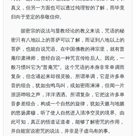
真义，但另一方面也可以透过纯理智的了解，而毕竟
归向于坚定的恭敬信仰。
据密宗的说法与显教经论的教义来说，咒语的秘
密只有八地以上的菩萨可以了解，而证到八地以上的
菩萨，也能自说咒语。在中国佛教的禅宗里，就有普
庵印肃禅师，曾经自说一种咒言传给后人。因此，一
般习惯叫它为“普庵咒”。这个咒语的本身非常单调而
复杂，但念诵起来却很灵验。所谓单调，它是许多单
音的组合，犹如虫鸣鸟叫，或如密雨淋淋，但闻一片
浙沥哗啦之声，洋洋洒洒。所谓复杂，它把这许多单
音参差组合，构成一个自然的旋律，犹如天籁与地籁
的悠扬肃穆，听了使人自然进入清净空灵的境界。由
此可知，真正的悟道证道者，能够了解密咒的作用，
并自能宣说密咒的说法，并非是子虚乌有的事。