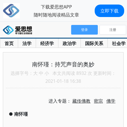
下载爱思想APP
立即下载
随时随地阅读精品文章
登录
注册
首页
法学
经济学
政治学
国际关系
社会学
南怀瑾：持咒声音的奥妙
选择字号：
大
中
小
本文共阅读 8932 次 更新时间：
2021-01-18 16:38
进入专题：
藏传佛教
密宗
佛学
●
南怀瑾