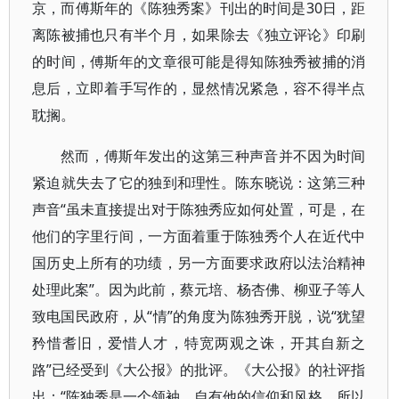
京，而傅斯年的《陈独秀案》刊出的时间是30日，距
离陈被捕也只有半个月，如果除去《独立评论》印刷
的时间，傅斯年的文章很可能是得知陈独秀被捕的消
息后，立即着手写作的，显然情况紧急，容不得半点
耽搁。
然而，傅斯年发出的这第三种声音并不因为时间
紧迫就失去了它的独到和理性。陈东晓说：这第三种
声音“虽未直接提出对于陈独秀应如何处置，可是，在
他们的字里行间，一方面着重于陈独秀个人在近代中
国历史上所有的功绩，另一方面要求政府以法治精神
处理此案”。因为此前，蔡元培、杨杏佛、柳亚子等人
致电国民政府，从“情”的角度为陈独秀开脱，说“犹望
矜惜耆旧，爱惜人才，特宽两观之诛，开其自新之
路”已经受到《大公报》的批评。《大公报》的社评指
出：“陈独秀是一个领袖，自有他的信仰和风格，所以