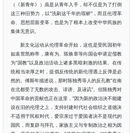
（《新青年》）虽是从青年入手，却不仅是为了打倒
这三种旧势力，以“洗刷这千年的瑕秽”，而且伦理革
命、思想层面变革，也是为了根本上改变中华民族的
集体无意识。
新文化运动从伦理革命开始，这也是受民国初年
如袁世凯称帝，康有为、陈焕章等向国会申请定儒教
为“国教”以及政治活动上诸多黑暗刺激的结果。在传
统相当浓厚之时，提倡反传统的新伦理遇上反弹是必
然的。傅斯年描述说，那时陈独秀等人的反孔教“在南
在北都受了无数的攻击、诽谤、及诬讥”。但陈独秀对
中国革命的贡献也正在这里，“因为新的政治决不能建
设在旧的伦理之上，支持封建时代社会组织之道德决
不适用于民权时代，爱宗亲过于爱国者决不是现代的
国民，而复辟与拜孔，家族主义与专制政治之相为因