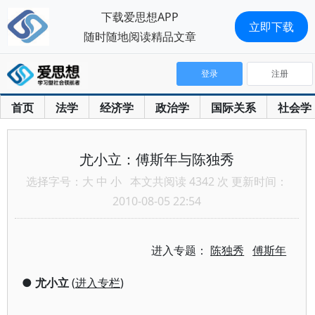
下载爱思想APP
立即下载
随时随地阅读精品文章
登录
注册
首页
法学
经济学
政治学
国际关系
社会学
尤小立：傅斯年与陈独秀
选择字号：
大
中
小
本文共阅读 4342 次 更新时间：
2010-08-05 22:54
进入专题：
陈独秀
傅斯年
●
尤小立
(
进入专栏
)