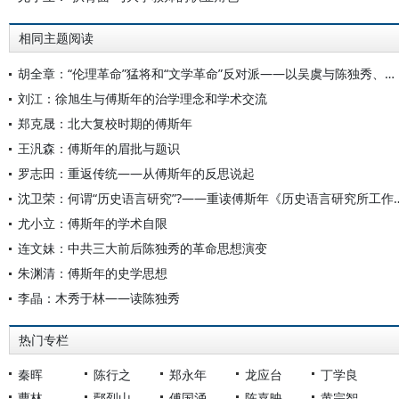
相同主题阅读
胡全章：“伦理革命”猛将和“文学革命”反对派——以吴虞与陈独秀、柳亚子的文学学术交往为中心
刘江：徐旭生与傅斯年的治学理念和学术交流
郑克晟：北大复校时期的傅斯年
王汎森：傅斯年的眉批与题识
罗志田：重返传统——从傅斯年的反思说起
沈卫荣：何谓“历史语言研究”?——重读
尤小立：傅斯年的学术自限
连文妹：中共三大前后陈独秀的革命思想演变
朱渊清：傅斯年的史学思想
李晶：木秀于林——读陈独秀
热门专栏
秦晖
陈行之
郑永年
龙应台
丁学良
曹林
鄢烈山
傅国涌
陈嘉映
黄宗智