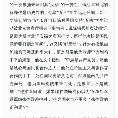
的三次被捕来证明其“反动”的一贯性。傅斯年对此的
解释仍是历史性的。他举“五四”学生运动后期，即上
文提到的1919年6月11日陈独秀因支持“五四”学生运
动被北京警察厅捕去一事为例，说陈独秀那次被捕“只
是因为反对北洋安福之卖国行动，而捕他者恰是国民
党所要打倒之军阀”，这又谈何“反动”？针对有报纸由
陈独秀而涉及到李大钊，更是引发他为老师李大钊鸣
不平的愿望。他在文中指出：“李虽是共产党员，然他
是诚心与国民党合作之人，他死在帝国主义与张作霖
合作的手中，死在国民党清共之前，然则他虽为共产
党而死，也为国民党的事业而死，是被害，不是就
刑！”他接着问道，如果现在国民党仍以为1928年奉
系军阀张作霖杀得对，“今之国家岂不承袭了张作霖的
正朔呢？”