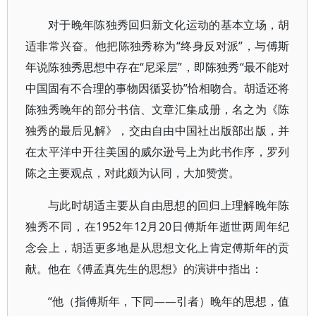
对于晚年陈独秀回归新文化运动的基本立场，胡
适非常兴奋。他把陈独秀称为“终身反对派”，与傅斯
年说陈独秀思想中存在“尼采层”，即陈独秀“最不能对
中国固有不合理的事物因循妥协”恰相吻合。胡适还将
陈独秀晚年的部分书信、文章汇集成册，名之为《陈
独秀的最后见解》，交由自由中国社出版部出版，并
在太平洋中开往美国的威尔逊号上为此书作序，罗列
陈之主要观点，对此颇为认同，大加赞赏。
与此时胡适主要从自由思想的回归上理解晚年陈
独秀不同，在1952年12月20日傅斯年逝世两周年纪
念会上，胡适更多地是从思想文化上肯定傅斯年的贡
献。他在《傅孟真先生的思想》的演讲中指出：
“他（指傅斯年，下同——引者）晚年的思想，值