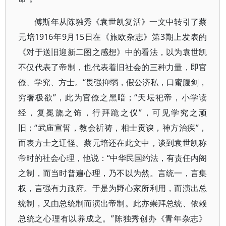
傅斯年从陈独秀《袁世凯复活》一文中转引了蔡
元培1916年9月15日在《旅欧杂志》第3期上发表的
《对于送旧迎新二图之感想》中的看法，以为袁世凯
不仅代表了帝制，也代表着旧社会的三种力量，即官
僚、学究、方士。“畏强抑弱，假公济私，口蜜腹剑，
穷奢极欲”，此为官僚之黑暗；“天坛祀帝，小学读
经，复冕旒之饰，行拜跪之仪”，可见学究之顽
旧；“武庙宣誓，教会祈祷，相士贡谀，神方治疾”，
而表方士之迂怪。蔡元培还在此文中，谈到袁世凯称
帝时的社会心理，他说：“中华民国约法，有责任内阁
之制，而当时普遍心理，乃不以为然。言统一，言集
权，言强有力政府。于是为野心家所利用，而演出总
统制，又由总统制而演出帝制。此亦崇拜总统、依赖
总统之心理有以养成之。”陈独秀创办《青年杂志》