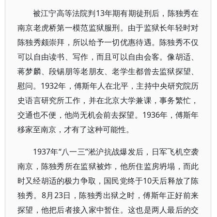
被江宁高等法院判13年期有期徒刑后，陈独秀在
南京老虎桥第一模范监狱服刑。由于监狱长年轻时对
陈独秀颇崇拜，所以给予一切优惠待遇。陈独秀不仅
可以自由读书、写作，而且可以自由会客。像胡适、
蒋梦麟、段锡朋等老朋友、老学生都曾去监狱探望、
慰问。1932年，傅斯年人在北平，主持中央研究院历
史语言研究所工作，并在北京大学兼课，事务繁忙，
交通也不便，他尚无机会前去探望。1936年，傅斯年
移家至南京，才有了这种可能性。
1937年“八一三”淞沪抗战爆发后，日军飞机空袭
南京，陈独秀所在监狱被炸，他所住监房坍塌，而此
时又经胡适的极力争取，国民党终于10天后释放了陈
独秀。8月23日，陈独秀出狱之时，傅斯年正好前来
探望，他把后者接入家中暂住。这也是两人最后的交