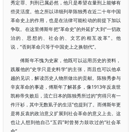
秀定罪、判刑已属必然，他只是希望在量刑上能够有
些灵活度。他之所以详细列举陈独秀在近二十年中国
革命史上的作用，也是在法律可能松动的前提下加以
争取。在这里傅斯年把“革命史”的外延扩大到“一切政
治的、思想的、社会的、文艺的相互改革”。他
说，“否则革命只等于中国史上之换朝代”。
傅斯年不愧为史家，他既可以运用历史的资料，
践履他的“史学只是史料学”的主张，而且也可以他卓
越的见识，解读历史人物所做出的贡献。陈独秀参与
辛亥革命的事迹，傅斯年了解甚多，像1913年反袁世
凯称帝失败后，流亡日本的陈独秀所过的“穷得只有一
件汗衫，其中无数虱子的生活”也提到了。而傅斯年更
是将反袁的政治意义扩展到社会革命的意义上去。这
也让人想到他自己“五四”时曾努力鼓吹过的“社会革
命”。