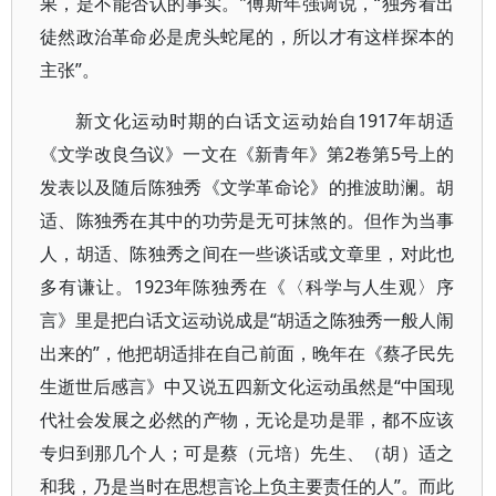
果，是不能否认的事实。”傅斯年强调说，“独秀看出
徒然政治革命必是虎头蛇尾的，所以才有这样探本的
主张”。
新文化运动时期的白话文运动始自1917年胡适
《文学改良刍议》一文在《新青年》第2卷第5号上的
发表以及随后陈独秀《文学革命论》的推波助澜。胡
适、陈独秀在其中的功劳是无可抹煞的。但作为当事
人，胡适、陈独秀之间在一些谈话或文章里，对此也
多有谦让。1923年陈独秀在《〈科学与人生观〉序
言》里是把白话文运动说成是“胡适之陈独秀一般人闹
出来的”，他把胡适排在自己前面，晚年在《蔡孑民先
生逝世后感言》中又说五四新文化运动虽然是“中国现
代社会发展之必然的产物，无论是功是罪，都不应该
专归到那几个人；可是蔡（元培）先生、（胡）适之
和我，乃是当时在思想言论上负主要责任的人”。而此