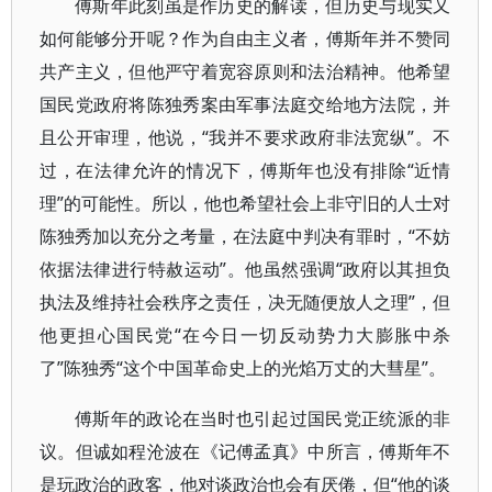
傅斯年此刻虽是作历史的解读，但历史与现实又
如何能够分开呢？作为自由主义者，傅斯年并不赞同
共产主义，但他严守着宽容原则和法治精神。他希望
国民党政府将陈独秀案由军事法庭交给地方法院，并
且公开审理，他说，“我并不要求政府非法宽纵”。不
过，在法律允许的情况下，傅斯年也没有排除“近情
理”的可能性。所以，他也希望社会上非守旧的人士对
陈独秀加以充分之考量，在法庭中判决有罪时，“不妨
依据法律进行特赦运动”。他虽然强调“政府以其担负
执法及维持社会秩序之责任，决无随便放人之理”，但
他更担心国民党“在今日一切反动势力大膨胀中杀
了”陈独秀“这个中国革命史上的光焰万丈的大彗星”。
傅斯年的政论在当时也引起过国民党正统派的非
议。但诚如程沧波在《记傅孟真》中所言，傅斯年不
是玩政治的政客，他对谈政治也会有厌倦，但“他的谈