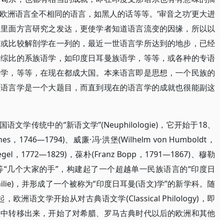
欧洲语言全不相同的语言，如黑人的话等等。‘审音之功’更大进
语里面方言研究之发达，更使学者知道语言流变的因缘，所以以
学或比较解剖学在一列的，最近一世语言学所达到的地步，已经
论综比的系族语学，如印度日耳曼族语学，等等，或各种的专语
语学，等等，在现在都成大国。本来语言即是思想，一个民族的
以语言学是一个大题目，而直到现在的语言学的成就也很能副这
学传统中的“新语文学”(Neuphilologie)，它开始于18、
s，1746—1794)、威廉·冯·洪堡(Wilhelm von Humboldt，
legel，1772—1829)，葆朴(Franz Bopp，1791—1867)、穆勒
823—1900)等“几个大家的手”，构建起了一个超越单一民族语言的“印度日
chfamilie)，并形成了一个被称为“印度日耳曼(语文)学”的新学科。随
兴起，欧洲语文学开始从对古典语文学(Classical Philology)，即
注中转移出来，开始了对希腊、罗马古典时代以后的欧洲和其他