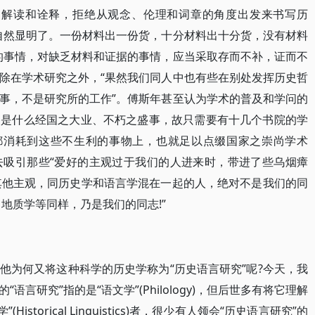
的解读和诠释，拒绝从观念、伦理和词章的角度出发来书写历
自然显明了。一份材料出一份货，十分材料出十分货，没有材料
的事情，对缺乏材料和证据的事情，应当采取存而不补，证而不
除在学术研究之外，“果然我们同人中也有些在别处发挥历史哲
事，不是研究所的工作”。傅斯年甚至认为学术的普及和学问的
不是什么经国之大业、不朽之盛事，故只需要有十几个书院的学
生都消耗到这些不生利的事物上，也就足以点缀国家之崇尚学术
去吸引那些“爱好的主观过于我们的人进来时，带进了些乌烟瘴
和其他主观，同历史学和语言学混在一起的人，绝对不是我们的同
地质学等同样，乃是我们的同志!”
他为何又将这种科学的历史学称为“历史语言研究”呢?今天，我
言研究”指的是“语文学”(Philology)，但后世多有将它理解
学”(Historical Linguistics)者，很少有人领会“历史语言研究”的