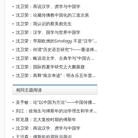
沈卫荣：再说汉学、虏学与中国学
沈卫荣：论藏传佛教中国化的三道次第
沈卫荣：我认识的蔡美彪先生
沈卫荣：汉学、国学与世界中国学
沈卫荣：早期欧洲的Sinology 不是“汉学”而是“中国学”
沈卫荣：何谓“历史语言研究”?——重读傅斯年《历史语言研究所工作之旨趣》
沈卫荣：略说语文学、古典学与“中国古典学”
沈卫荣：国际西夏学研究之大鹏展翅
沈卫荣：再释“南京奇迹”：明永乐五年普度大斋渊源考
相同主题阅读
吴予敏：论“以中国为方法”——中国传播研究的方法论探索
刘江：徐旭生与傅斯年的治学理念和学术交流
郑克晟：北大复校时期的傅斯年
沈卫荣：再说汉学、虏学与中国学
王汎森：傅斯年的眉批与题识