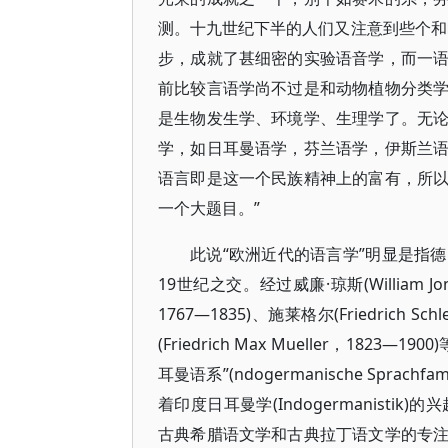
测。十九世纪下半的人们又注意到些个和
步，成就了甚细密的实验语音学，而一
前比较言语学尚不过是和动物植物分类
是生物发生学、环境学、生理学了。无
学，如日耳曼语学，芬兰语学，伊斯兰
语言即是这一个民族精神上的富有，所
一个大题目。”
此说“欧洲近代的语言学”明显是指德国语文
19世纪之交。经过威廉·琼斯(William Jone
1767—1835)、施莱格尔(Friedrich Sch
(Friedrich Max Mueller，1
耳曼语系”(ndogermanische Spra
着印度日耳曼学(Indogermanistik)的
古典希腊语文学和古典拉丁语文学的专