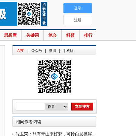
登录
注册
思想库
关键词
笔会
科普
排行
|
|
|
APP
公众号
微博
手机版
相同作者阅读
沈卫荣：只有青山来好梦，可怜白发换浮名？——怀念王尧先生