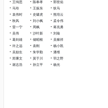
王缉思
陈奉孝
郭世佑
马玲
王振东
狄马
袁伟时
史啸虎
熊培云
秋风
刘小枫
孟令伟
雷一宁
周枫
蒋兆勇
吴伟
沙叶新
刘瑜
葛剑雄
储昭根
吴稼祥
许之远
袁刚
杨小凯
吴励生
朱学勤
潘维
郑秉文
莫于川
羽之野
谢志浩
孙立平
杨光