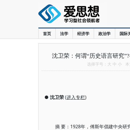
首页
法学
经济学
政治学
国际
沈卫荣：何谓“历史语言研究”
选择字号：
大
中
小
本文
●
沈卫荣
(
进入专栏
)
摘 要：1928年，傅斯年倡建中央