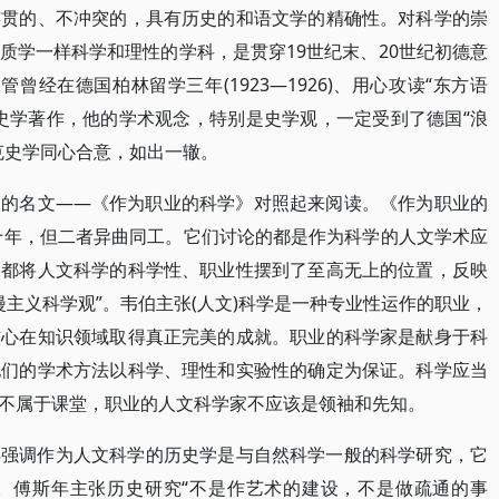
连贯的、不冲突的，具有历史的和语文学的精确性。对科学的崇
质学一样科学和理性的学科，是贯穿19世纪末、20世纪初德意
，不管曾经在德国柏林留学三年(1923—1926)、用心攻读“东方语
史学著作，他的学术观念，特别是史学观，一定受到了德国“浪
克史学同心合意，如出一辙。
伯的名文——《作为职业的科学》对照起来阅读。《作为职业的
近十年，但二者异曲同工。它们讨论的都是作为科学的人文学术应
们都将人文科学的科学性、职业性摆到了至高无上的位置，反映
漫主义科学观”。韦伯主张(人文)科学是一种专业性运作的职业，
信心在知识领域取得真正完美的成就。职业的科学家是献身于科
他们的学术方法以科学、理性和实验性的确定为保证。科学应当
不属于课堂，职业的人文科学家不应该是领袖和先知。
年强调作为人文科学的历史学是与自然科学一般的科学研究，它
。傅斯年主张历史研究“不是作艺术的建设，不是做疏通的事