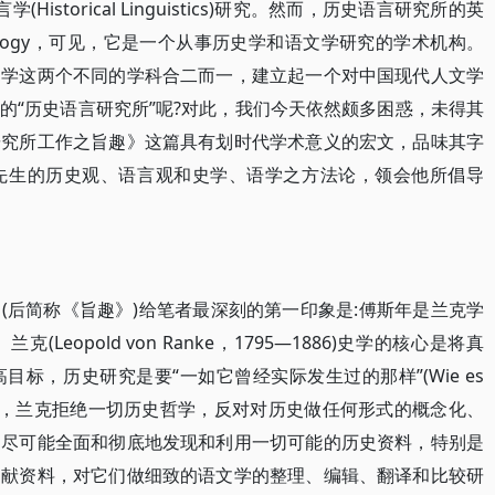
学(Historical Linguistics)研究。然而，历史语言研究所的英
and Philology，可见，它是一个从事历史学和语文学研究的学术机构。
文学这两个不同的学科合二而一，建立起一个对中国现代人文学
的“历史语言研究所”呢?对此，我们今天依然颇多困惑，未得其
研究所工作之旨趣》这篇具有划时代学术意义的宏文，品味其字
先生的历史观、语言观和史学、语学之方法论，领会他所倡导
(后简称《旨趣》)给笔者最深刻的第一印象是:傅斯年是兰克学
eopold von Ranke，1795—1886)史学的核心是将真
标，历史研究是要“一如它曾经实际发生过的那样”(Wie es
)重现历史。为此，兰克拒绝一切历史哲学，反对对历史做任何形式的概念化、
是尽可能全面和彻底地发现和利用一切可能的历史资料，特别是
文献资料，对它们做细致的语文学的整理、编辑、翻译和比较研