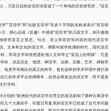
心，乃至日后的史语所演变成了一个单纯的历史研究所，“语言
语学”“言语学”和“比较言语学”等多个不同的名称来表示“语言研
今天，静心品读《旨趣》中描述“语言学”的几段文字，则不难领
学地研究语言之形态、句法、语义和音韵等内容的现代语言学
研究古代言语、文本和文化的语文学。傅斯年留学欧洲的时代，现代语言
科，而语文学却依然是欧洲人文科学之“皇冠上的明珠”，它是
头学科，涉及历史、地理、神话学、法律、宗教、艺术、碑铭学
学、地质学等相比的真正的科学。曾在这样的学术环境中摸打滚
人自己的学术平台的傅斯年，自然会将发达的语文学，而不是发
主打学科。
样介绍的:“欧洲近代的语言学在梵文的发见影响了两种古典语学
。经几个大家的手，印度日耳曼系的语言学已经成了近代学问最
芬匈系，也都有相当的成就，即在印度支那语系也有有意味的揣