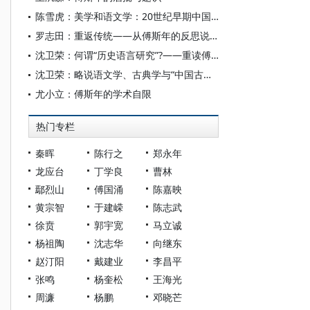
陈雪虎：美学和语文学：20世纪早期中国文学研究的两条路径
罗志田：重返传统——从傅斯年的反思说起
沈卫荣：何谓“历史语言研究”?——重读傅斯年《历史语言研究所工作之旨趣》
沈卫荣：略说语文学、古典学与“中国古典学”
尤小立：傅斯年的学术自限
热门专栏
秦晖
陈行之
郑永年
龙应台
丁学良
曹林
鄢烈山
傅国涌
陈嘉映
黄宗智
于建嵘
陈志武
徐贲
郭宇宽
马立诚
杨祖陶
沈志华
向继东
赵汀阳
戴建业
李昌平
张鸣
杨奎松
王海光
周濂
杨鹏
邓晓芒