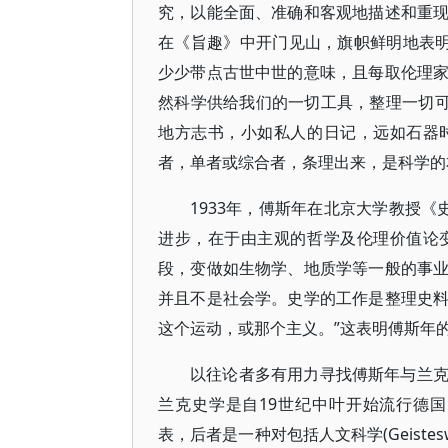
究，以能全面、准确和客观地描述和重
在《旨趣》中开门见山，旗帜鲜明地表明
少少带点古世中世的意味，且每取伦理
然科学供给我们的一切工具，整理一切可
地方志书，小如私人的日记，远如石器
者，单者或综合者，条理出来，是科学的
1933年，傅斯年在北京大学教授《
进步，在于由主观的哲学及伦理价值论
段，变做如生物学、地质学等一般的事
并且不是社会学。史学的工作是整理史
这个运动，或那个主义。”这表明傅斯年
以往论者多有用力寻找傅斯年与兰
兰克史学是自19世纪中叶开始流行德国的“浪漫主
表，后者是一种对包括人文科学(Geistes