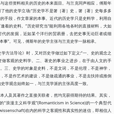
现与这些资料相关的历史的本来面目。与兰克同声相应，傅斯年
了他的史学立场:“历史学不是箸［著］史，箸［著］史每多多
家的手段，作文章家的本事。近代的历史学只是史料学，利用自
逢着的史料。”历史研究当“能利用各地各时的直接材料，大如
时代的发掘，近如某个洋行的贸易册，去把史事无论巨者或细
本事”。可见，傅斯年的史学主张与兰克史学一脉相承。
史学方法导论》时，又对历史学做过如下定义:“一、史的观念之
变做客观的史料学。二、著史的事业之进步，在于由人文的手
业。三、史学的对象是史料，不是文词，不是伦理，不是神学，
料，不是作艺术的建设，不是做疏通的事业，不是去扶持或推倒
的史学观念始终如一，与兰克学派的主张高度一致。
克本人及其著作之直接关联者，然均无获得期待的结果。其实，
义科学观”(Romanticism in Science)的一个典型代
wissenschaft)在内的科学之客观性和真实性的迷信，即相信人