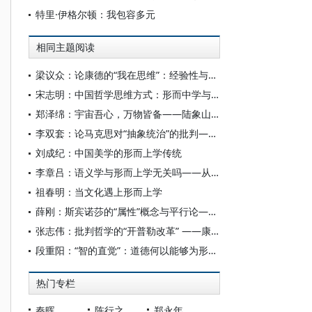
特里·伊格尔顿：我包容多元
相同主题阅读
梁议众：论康德的“我在思维”：经验性与先天性何以不相容
宋志明：中国哲学思维方式：形而中学与形而上学之交融
郑泽绵：宇宙吾心，万物皆备——陆象山的无穷形而上学
李双套：论马克思对“抽象统治”的批判——兼论中国式现代化的超越性
刘成纪：中国美学的形而上学传统
李章吕：语义学与形而上学无关吗——从普特南语义学理论的演进看
祖春明：当文化遇上形而上学
薛刚：斯宾诺莎的“属性”概念与平行论——基于一种形而上学的考察
张志伟：批判哲学的“开普勒改革” ——康德的形而上学体系建构及其问题
段重阳：“智的直觉”：道德何以能够为形而上学奠基?
热门专栏
秦晖
陈行之
郑永年