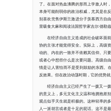
了。在面对热血沸腾的形而上学敌人时
本身可能削弱你的政治权威，尤其是在
别喜欢兜售伊斯兰激进分子羡慕西方自
里吸食大麻和阅读法国哲学家吉尔·德勒兹（Gil
在经济自由主义造成的社会破坏面
协的主张才能觉得安全。实际上，高级
动的、内在的一致并不依赖其信仰。只
或者心中想些什么是次要问题。高级自
情是让人害怕而不是受到鼓励的东西。在
反效果。但在政治动荡时期，它的优势就
经济自由主义已经产生了一拨又一
的意义上，多元文化主义温和地拥抱差
观点似乎天生就是积极的。这种轻率的
人一派胡言或者是十足的屁话。这不是