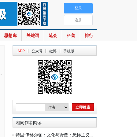
登录
注册
思想库
关键词
笔会
科普
排行
|
|
|
APP
公众号
微博
手机版
相同作者阅读
特里·伊格尔顿：文化与野蛮：恐怖主义时代的形而上学