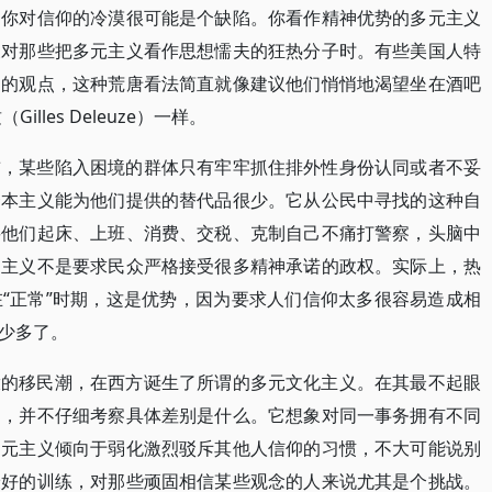
，你对信仰的冷漠很可能是个缺陷。你看作精神优势的多元主义
反对那些把多元主义看作思想懦夫的狂热分子时。有些美国人特
由的观点，这种荒唐看法简直就像建议他们悄悄地渴望坐在酒吧
les Deleuze）一样。
前，某些陷入困境的群体只有牢牢抓住排外性身份认同或者不妥
资本主义能为他们提供的替代品很少。它从公民中寻找的这种自
要他们起床、上班、消费、交税、克制自己不痛打警察，头脑中
由主义不是要求民众严格接受很多精神承诺的政权。实际上，热
“正常”时期，这是优势，因为要求人们信仰太多很容易造成相
少多了。
拨的移民潮，在西方诞生了所谓的多元文化主义。在其最不起眼
别，并不仔细考察具体差别是什么。它想象对同一事务拥有不同
多元主义倾向于弱化激烈驳斥其他人信仰的习惯，不大可能说别
最好的训练，对那些顽固相信某些观念的人来说尤其是个挑战。