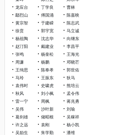
龙应台
丁学良
曹林
鄢烈山
傅国涌
陈嘉映
黄宗智
于建嵘
陈志武
徐贲
郭宇宽
马立诚
杨祖陶
沈志华
向继东
赵汀阳
戴建业
李昌平
张鸣
杨奎松
王海光
周濂
杨鹏
邓晓芒
王缉思
陈奉孝
郭世佑
马玲
王振东
狄马
袁伟时
史啸虎
熊培云
秋风
刘小枫
孟令伟
雷一宁
周枫
蒋兆勇
吴伟
沙叶新
刘瑜
葛剑雄
储昭根
吴稼祥
许之远
袁刚
杨小凯
吴励生
朱学勤
潘维