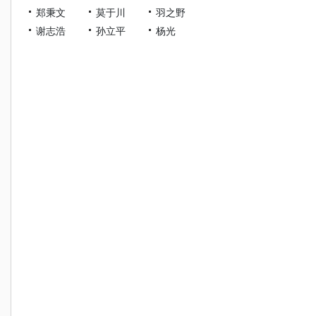
郑秉文
莫于川
羽之野
谢志浩
孙立平
杨光