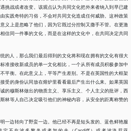
遭遇挑战或者改变。该观点认为共同文化把外来者纳入到早已建
自由实践奇特的习俗，不会对共同文化造成任何威胁。这种政策
个意义上是忽略了他们，因为它既过分控制又撒手不管。在更激
都相信同一件事的文化，而是在这样的文化中，在共同决定共同
传统的人，那么我们最后得到的文化将和现在拥有的文化有很大
的标准接收新成员的单一文化相比，一个从所有成员积极参加中
加不平衡。在此意义上，平等产生差别。不是在英国性的大框架
体接受的身份认同放在熔炉里看看最后产生出什么来。如果英国
虔诚的穆斯林做出的物质主义、享乐主义、个人主义的批评，西
穆斯林等人自己决定吸引他们的神秘内容，从安全的距离称赞的
文明一边转向了野蛮一边。他已经不再是短头发的、蓝色鲜艳服
不在波多黎各或者加的夫（Cardiff）或者波洛尼亚