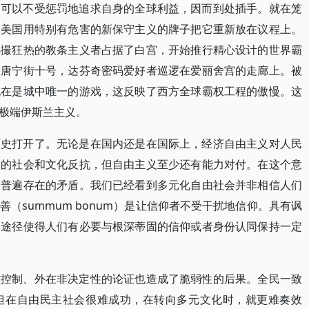
己可以不受惩罚地追求自身的全球利益，因而到处插手。就在笼
，美国用特别有危害的新保守主义的牌子把它重新放在议程上。
小撮狂热的教条主义者占据了白宫，开始推行精心设计的世界霸
据唐宁街十号，达芬奇密码爱好者巡逻在爱丽舍宫的走廊上。被
现在是城中唯一的游戏，这反映了西方全球霸权工程的傲慢。这
极端伊斯兰主义。
历史打开了。无论是在国内还是在国际上，经济自由主义对人民
烈的社会和文化反抗，但自由主义至少还有能力对付。在这个意
义普遍存在的矛盾。我们已经看到多元化自由社会并非相信人们
（summum bonum）是让信仰者不受干扰地信仰。具有讽
的途径使得人们有必要与根深蒂固的信仰或者身份认同保持一定
难控制、外在非决定性的论证也造成了脆弱性的后果。全民一致
但在自由民主社会很难成功，在转向多元文化时，就更难奏效