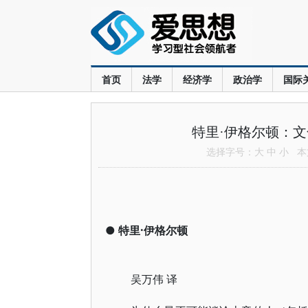
首页
法学
经济学
政治学
国际
特里·伊格尔顿：
选择字号：
大
中
小
本文
●
特里·伊格尔顿
吴万伟 译