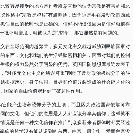
的比较容易接受的地方是作者愿意宣称他认为宗教是有害的和恶
义性格中“宗教是鸦片”有点尴尬，因为这是毛在发动攻击西藏
持抓住自己的枪时他是正确的。信仰不能仅仅因为是信仰就值得
一批评就翻脸，就被认为是“虐待”，那它显然是有问题的。
主义在全球范围内越繁荣，多元文化主义就越威胁到民族国家对
根的东西，文化和我们的生活经验密切相关，因而对我们的控制
时生根的权力显然处于明显的劣势。英国国防思想库最近发表了
”，“对多元文化主义的错误尊重”削弱了反对政治极端分子的斗
来越根据历史、身份认同、目标和价值分裂造成的社会碎片化的
，国家的自由价值观起到了破坏性作用。
为它能产生培养恐怖分子的土壤，而且因为政治国家依靠可靠
共同的文化，但他们的意思是人人都应该分享其信仰，这样就不
的情况是任何一种文化信仰在推广到众多新来者群体时都要经过
脑简单的哲学没有能认识到的东西。白宫、唐宁街、爱丽舍宫没