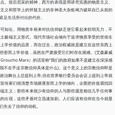
少点。按后尼采的精神，西方的表现是用讲究实惠的物质主义、
对主义和哲学上的怀疑主义的非神圣大杂烩竭力破坏自己从前的
富足生活所付出的代价。
不可知论。用物质丰裕来对抗信仰缺乏使它看起来软弱无力，不
本土极端主义形式。现代市场社会倾向于追求物质享受的世俗生
而上学价值的品质，而在过去，政治权威就是建立在这些东西上
些形而上学价值，虽然在严肃接受它们时存在困难。(艾森豪威
roucho Marx）的话宣称“我们的政府如果不是建立在深深感
我不在乎这宗教信仰具体是什么)。这个意义上的宗教信仰即是
政治舞台上总提到上帝,但在世界银行委员会会议上提到上帝就
态宣传家们很清楚市场驱逐形而上学的倾向，企图把价值观找回
极端主义；那些本来很少有信仰的人与那些愿意相信几乎任何事
义的出现，这些矛盾对立迅速加剧。人们应该有信仰在当今就显
们失去了信仰的动机。