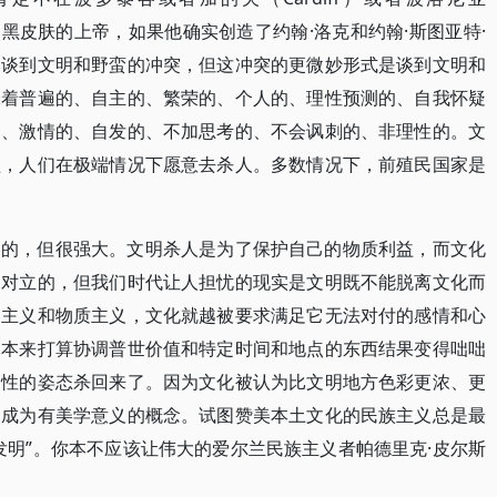
的、黑皮肤的上帝，如果他确实创造了约翰·洛克和约翰·斯图亚特·
然谈到文明和野蛮的冲突，但这冲突的更微妙形式是谈到文明和
味着普遍的、自主的、繁荣的、个人的、理性预测的、自我怀疑
的、激情的、自发的、不加思考的、不会讽刺的、非理性的。文
盟，人们在极端情况下愿意去杀人。多数情况下，前殖民国家是
糙的，但很强大。文明杀人是为了保护自己的物质利益，而文化
是对立的，但我们时代让人担忧的现实是文明既不能脱离文化而
用主义和物质主义，文化就越被要求满足它无法对付的感情和心
。本来打算协调普世价值和特定时间和地点的东西结果变得咄咄
复性的姿态杀回来了。因为文化被认为比文明地方色彩更浓、更
易成为有美学意义的概念。试图赞美本土文化的民族主义总是最
发明”。你本不应该让伟大的爱尔兰民族主义者帕德里克·皮尔斯