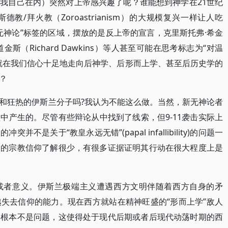
我自己在内）突然对上帝感兴趣了呢？谁能想到神学在21世纪
/拜火教（Zoroastrianism）的大规模复兴一样让人吃
无神论”标签的区域，摆放的是反上帝的宣言，克里斯托弗·希金
查德·道金斯（Richard Dawkins）等人甚至可能在思考标志为“对温
就在我们信心十足地走向后神学、后形而上学、甚至后历史学的
？
和狂热的伊斯兰分子吗?我认为不能这么做。当然，新无神论者
中产生的。尽管有些辩论从中找到了线索，但9-11袭击实际上
是关于“教皇永远无错”(papal infallibility)的问题一
己的宗教信仰了解很少，有很多证据证明其行动在很大程度上是
或者意义。伊斯兰极端主义遭遇西方文明伴随着西方自身的矛
失去信仰的能力。现在西方就站在精神旺盛的“形而上学”敌人
础根本不是问题，这使得处于现代后期或者后现代动荡时期的西