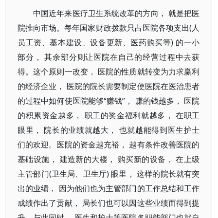
中国近年来医疗卫生系统改革的方向， 就是把医
院推向市场。每年国家财政拨款只占医院各项支出(人
员工资、基本建设、设备更新、医药购买等) 的一小
部分， 其余部分则让医院在自己的经营过程中去获
得。这个原则一改变， 医院的性质就转变为力求赢利
的经济企业， 医院的院长需要制定使医院在医治患者
的过程中如何使医院能够“赚钱”， 赚的钱越多， 医院
的积累资金越多， 职工的奖金福利就越多， 在职工
眼里， 院长的业绩就越大， 也就越能得到医生护士
们的欢迎。医院的资金越充裕， 越有条件改善医院的
基础设施， 建造新的大楼， 购买新的设备， 在上级
主管部门(卫生局、卫生厅) 眼里， 这样的院长就有突
出的业绩， 因为他们也为主管部门的工作总结和工作
成绩作出了贡献， 局长们也可以因这些业绩而得到提
升。与此同时， 医生和护士等医院各职能部门也就自