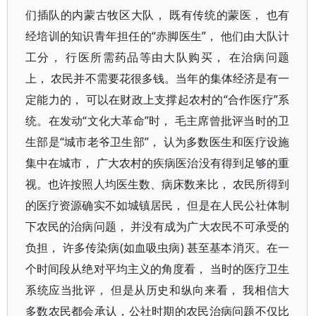
们插队的内蒙古牧区大队， 既有传统的蒙医， 也有
经培训的知识青年担任的“赤脚医生”， 他们由大队计
工分， 行医所需药品等由大队购买， 在治病问题
上， 农民并不需要花很多钱。当年的集体经济是有一
定能力的， 可以在财政上支撑起农村的“合作医疗”系
统。在发动“文化大革命”时， 毛主席曾批评当时的卫
生部是“城市老爷卫生部”， 认为多数医生和医疗设施
集中在城市， 广大农村的疾病医治没有得到足够的重
视。也许按照人均医生数、病床数来比， 农民所得到
的医疗资源确实不如城镇居民， 但是在人民公社体制
下农民的治病问题， 并没有成为广大农民不可承受的
负担， 许多传染病(如血吸虫病) 甚至基本消灭。在一
个时间段从绝对平均主义的角度看， 当时的医疗卫生
系统应当批评， 但是从历史和纵向来看， 我相信大
多数农民都会承认，公社时期的农民治病问题不仅比