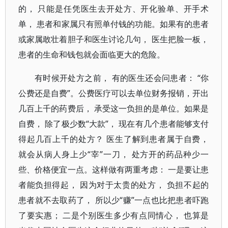
的， 只能是任凭医生去开处方、开化验单、开手术
单， 患者和家属只有照单付钱的功能。如果有的患者
或家属敢壮着胆子和医生讨论几句， 医生把脸一板，
患者的生命和钱包就会面临更大的危险。
有时候开处方之前， 有的医生还会问患者： “你
公费还是自费”。公费医疗可以去单位财务报销，开出
几百上千的药费后， 承受这一负担的是单位。如果是
自费， 除了极少数“大款”， 现在有几个患者能够支付
得起几百上千的处方？ 医生了解到患者属于自费，
就会从病人身上少“宰”一刀， 处方开的药品种少一
些、价格便宜一点。这样做有两重考虑： 一是要让患
者能负担得起， 因为对于太贵的处方， 负担不起的
患者就不去取药了， 所以少“赚”一点也比把患者吓跑
了要实惠； 二是个别医生多少有点同情心， 也算是