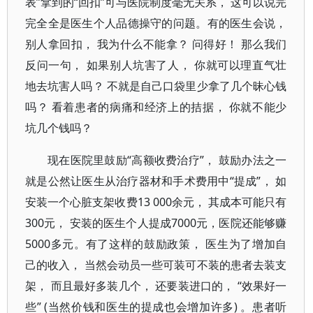
表”拿到的“回扣”可与医院制度毫无关系， 这可以说完
完全全是医生个人品德操守的问题。有的医生会说，
别人拿回扣， 我为什么不能拿？ 问得好！ 那么我们
反问一句， 如果别人坑害了人， 你就可以理直气壮
地去坑害人吗？ 不就是自己口袋里少拿了几个昧心钱
吗？ 看着患者的病痛和经济上的拮据， 你就不能少
坑几个钱吗？
现在医院里鼓励“高额收费治疗”， 鼓励办法之一
就是公然让医生从治疗器材和手术费用中“提成”， 如
安装一个心脏支架收费13 000余元， 其成本可能只有
300元， 安装的医生个人提成7000元，医院还能够赚
5000多元。有了这样的鼓励政策， 医生为了增加自
己的收入， 当然会动员一些可装可不装的患者去装支
架， 而且最好多装几个， 还要装进口的， “效果好一
些” (当然价钱和医生的提成也会增加许多) 。患者听