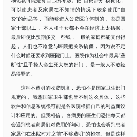
糊化就可能是有自己的考虑。把“自费部分”模糊化，
可以使患者及家属在不知情的情况下较多使用“自
费”的药品等， 而能够进入公费医疗体制的， 都是国
家干部职工， 本人和子女都不会在经济上太拮据，
最后即使比预期多交一些钱，一般的家庭都能支付得
起， 人们也不愿意与医院把关系搞僵， 因为说不定
什么时候还要求到医院门上。医院作为社会中最具“垄
断性”且手操人命生死大权的部门， 是一般人不敢轻
易得罪的。
这种不透明的收费制度， 恐怕不是国家卫生部门
规定的， 我想国家卫生部也管不到这么具体， 这些
软件和信息系统很可能是各医院根据自己的利益而设
计和应用的。但我相信， 各病房的医生们恐怕每天都
会遇到患者家属们对费用的询问， 恐怕也会听到患者
家属们在出院时对之前“不够透明”的抱怨。但是这样