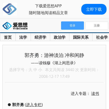
下载爱思想APP
立即下载
随时随地阅读精品文章
登录
注册
首页
法学
经济学
政治学
国际关系
社会学
郭齐勇：游神淡泊 冲和闲静
——读钱穆《湖上闲思录》
选择字号：
大
中
小
本文共阅读 3440 次 更新时间：
2008-12-17 17:49
进入专题：
读书
●
郭齐勇
(
进入专栏
)