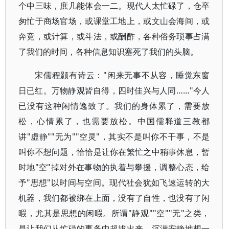
个中三味，庶几能体会一二。现代人太忙碌了，仓卒
匆忙于商场官场，或课堂工地上，或文山会海间，或
奔竞，或计算，或斗法，或酬酢，各种俗务琐事占满
了我们的时间，各种信息知识塞死了我们的头脑。
宋儒程颢有诗云："闲来无事不从容，睡觉东窗
日已红。万物静观皆自得，四时佳兴与人同……"今人
已没有这种闲情逸致了。我们的身体累了，需要放
松，心情累了，也需要放松。中国儒释道三教都
讲"虚静""无为""空灵"，其实不是叫你不干事，不是
叫你不想问题，恰恰是让你在繁忙之中稍事休息，暂
时地"空"掉对外在事物的执着与攀援，调整心态，给
予"思想"以时间与空间。现代社会犹如飞速运转的大
机器，我们都被绑在上面，没有了自性，也没有了闲
暇，尤其是思想的闲暇。所谓"静观""空""无"之类，
是让我们从忙碌的事务中超拔出来，沉潜安静地想一