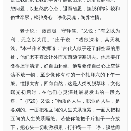
想问题，以超然的心态，退而省思，摆脱利禄计较和
俗世牵累，松驰身心，净化灵魂，陶养性情。
老子说："致虚极，守静笃。"又说："有之以为
利，无之以为用。"庄子说："嗜欲深者，其天机
浅。"本书作者发挥道："古代人似乎还了解空屋的用
处，他们老不喜欢让外面东西随便塞进去。他常要打
叠得屋宇清洁，好自由起坐。他常要使自己心上空荡
荡不放一物，至少像你有时的一个礼拜六的下午一
般。憧憬太古，回向自然，这是人类初脱草昧，文化
曙光初启时，在他们心灵深处最易发出的一段光
辉。"（P20）又说："物质的人生，职业的人生，是
各别的。一面把相互间的人生关系拉紧，一面又把相
互间的人生关系隔绝。若使你能把千斤担子一齐放
下，把心头一切剌激积累，打扫得一干二净，骤然间