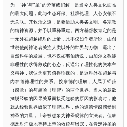
为，"神"与"圣"的旁落或消解，是当今人类文化面临
的最大问题，此与生态环保、社群伦理、人心安顿不
无关联。其救治之道，是要借助人类各文明、各宗教
的精神资源，并予以重释重建。西方基督教肯定的是
一元外在超越绝对的上帝，此不仅如作者所说，由创
世说使尚神论者关注人类以外的世界与万物，逼出了
自然科学的发展，也不仅如韦伯所说，由加尔文教徒
非理性的求得救赎的心态，反逼出了理性化的资本主
义精神，我认为更其值得珍视的，是这种外在超越与
内在道德理性的关系。按康德的理解，人属于经验
（感觉）的与超验（理智）的两个世界。当人的意欲
摆脱经验的因果关系而接受超验的原因的影响时，他
就从经验世界皈依了理智世界，他的道德情感感受到
神圣的力量，上帝被想象为神圣规律的立法者。但康
德反对消极地等待上帝的救赎与恩宠，在肯定神圣的