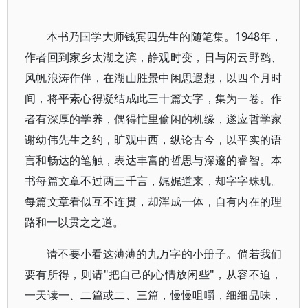
本书乃国学大师钱宾四先生的随笔集。1948年，
作者回到家乡太湖之滨，静观时变，日与闲云野鸥、
风帆浪涛作伴，在湖山胜景中闲思遐想，以四个月时
间，将平素心得凝结成此三十篇文字，集为一卷。作
者有深厚的学养，偶得忙里偷闲的机缘，遂应哲学家
谢幼伟先生之约，旷观中西，纵论古今，以平实的语
言和畅达的笔触，表达丰富的哲思与深邃的睿智。本
书每篇文章不过两三千言，娓娓道来，却字字珠玑。
每篇文章看似互不连贯，却浑成一体，自有内在的理
路和一以贯之之道。
请不要小看这薄薄的九万字的小册子。倘若我们
要有所得，则请"把自己的心情放闲些"，从容不迫，
一天读一、二篇或二、三篇，慢慢咀嚼，细细品味，