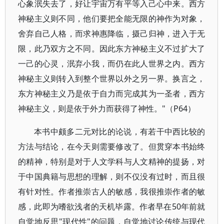
心象泯失去了，好让宇宙万有平等入己心中来。西方
神秘主义则不同，他们要把全能无限的神作为对象，
舍弃自己人格，而求神惠降临，摄己归神，进入于无
限，此乃双方之不同。因此东方神秘主义不过扩大了
一己的心灵，泯弃小我，而仍在此人世界之内。西方
神秘主义则转入到整个世界以外之另一界。换言之，
东方神秘主义乃是依于自力而完成其为一圣者，西方
神秘主义，则是依于外力而获得了神性。"（P64）
本书中颇多二元对比的论说，有若干中西比较的
方法与结论，在今天则需要修改了。但贯穿本书始终
的精神，特别是对于人文学科与人文精神的提扬，对
于中国典籍与思想的理解，则不仅没有过时，而且很
有针对性。作者推崇古人的敏感，我很推崇作者的敏
感，此即为嗜欲浅者的天机毕露。作者早在50年前就
自觉地反思"现代性"的问题，自觉地讨论传统与现代