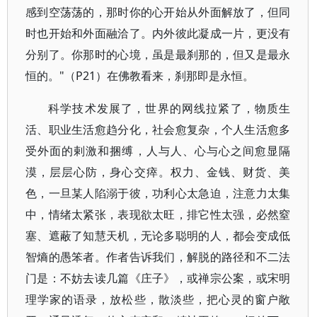
感到空荡荡的，那时你的心开始从外面解放了，但同
时也开始和外面融洽了。内外彼此凝成一片，更没有
分别了。你那时的心境，虽是最刹那的，但又是最永
恒的。"（P21）在佛教看来，刹那即是永恒。
科学技术发展了，世界的网线拉紧了，物质生
活、职业生活愈趋分化，社会愈复杂，个人生活愈多
受外面的剌激和捆缚，人与人、心与心之间愈显隔
漠，层层心防，身心交瘁。权力、金钱、财货、美
色，一旦某人陷溺于彼，功利心太急迫，注意力太集
中，情绪太紧张，表现欲太旺，排它性太强，必然窒
塞、遮蔽了知慧天机，无论多聪明的人，都会变成低
智熵的愚笨者。作者告诉我们，解脱的路径和不二法
门是：不妨去读几篇《庄子》，或禅宗公案，或宋明
理学家的语录，放松些，散淡些，把心灵的窗户敞