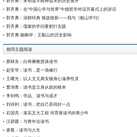
郭齐勇：宋明道学精神追求的历史展开
郭齐勇：在“中国心学与世界”中德哲学对话开幕式上的讲话
郭齐勇：深耕经典 推故致新——我与《船山学刊》
郭齐勇：儒家的学问要躬行实践
郭齐勇 杨柳岸：王船山的历史影响
相同主题阅读
瞿林东：白寿彝教授谈读书
赵安华：读书，是一场修行
王曙光：以人文元典安顿身心滋养性灵
曹润青：读书是立身从政的根本
李剑鸣：学品、读书与成才
刘诗利：读书，把自己弄得好一点
石国亮：落实五大工程 培育善读书的青少年
汪辟疆：与青年论读书
谢冕：读书与人生