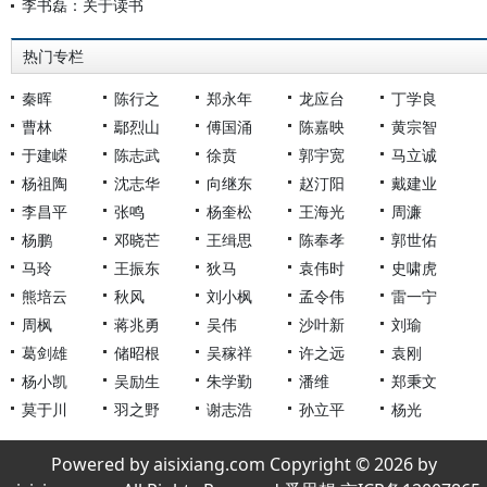
李书磊：关于读书
热门专栏
秦晖
陈行之
郑永年
龙应台
丁学良
曹林
鄢烈山
傅国涌
陈嘉映
黄宗智
于建嵘
陈志武
徐贲
郭宇宽
马立诚
杨祖陶
沈志华
向继东
赵汀阳
戴建业
李昌平
张鸣
杨奎松
王海光
周濂
杨鹏
邓晓芒
王缉思
陈奉孝
郭世佑
马玲
王振东
狄马
袁伟时
史啸虎
熊培云
秋风
刘小枫
孟令伟
雷一宁
周枫
蒋兆勇
吴伟
沙叶新
刘瑜
葛剑雄
储昭根
吴稼祥
许之远
袁刚
杨小凯
吴励生
朱学勤
潘维
郑秉文
莫于川
羽之野
谢志浩
孙立平
杨光
Powered by aisixiang.com Copyright © 2026 by