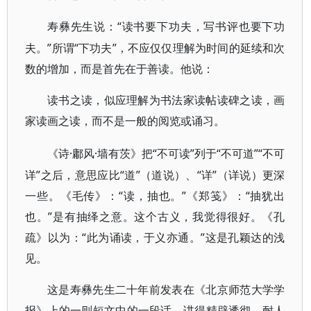
“读书要下功夫，写书评也要下功
寿彝先生说：
夫。”所谓“下功夫”，不应仅仅理解为时间的延续和次
数的增加，而是首先在于善读。他说：
读书之读，似应理解为书法家读帖读碑之读，画
家读画之读，而不是一般的阅览或诵习。
·鄘风·墙有茨》把“不可读”列于“不可道”“不可
《诗
详”之后，意思应比“道”（道说）、“详”（详说）更深
一些。《毛传》：“读，抽也。”《郑笺》：“抽犹出
也。”是有抽绎之意。这个古义，我觉得很好。《孔
疏》以为：“此为诵读，于义亦通。”这是孔颖达的浅
见。
这是寿彝先生二十年前发表在《北京师范大学学
报》上的一则短文中的一段话，讲得精辟透彻、耐人