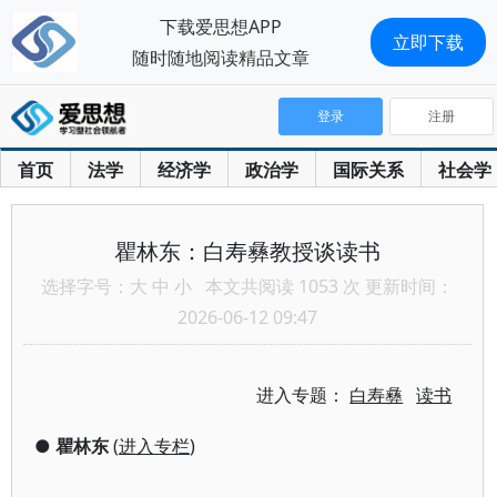
下载爱思想APP
立即下载
随时随地阅读精品文章
登录
注册
首页
法学
经济学
政治学
国际关系
社会学
瞿林东：白寿彝教授谈读书
选择字号：
大
中
小
本文共阅读 1053 次 更新时间：
2026-06-12 09:47
进入专题：
白寿彝
读书
●
瞿林东
(
进入专栏
)