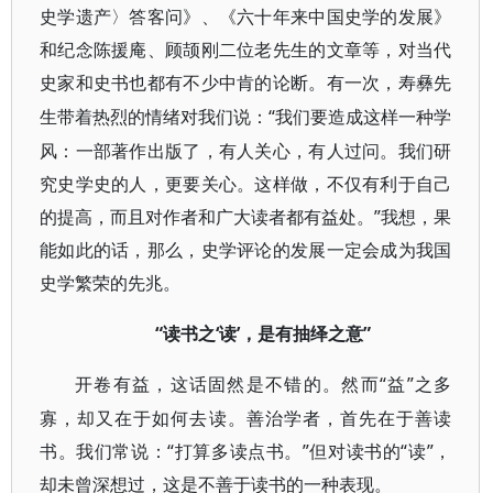
史学遗产〉答客问》、《六十年来中国史学的发展》
和纪念陈援庵、顾颉刚二位老先生的文章等，对当代
史家和史书也都有不少中肯的论断。有一次，寿彝先
“我们要造成这样一种学
生带着热烈的情绪对我们说：
风：一部著作出版了，有人关心，有人过问。我们研
究史学史的人，更要关心。这样做，不仅有利于自己
的提高，而且对作者和广大读者都有益处。”我想，果
能如此的话，那么，史学评论的发展一定会成为我国
史学繁荣的先兆。
“读书之‘读’，是有抽绎之意”
“益”之多
开卷有益，这话固然是不错的。然而
寡，却又在于如何去读。善治学者，首先在于善读
书。我们常说：“打算多读点书。”但对读书的“读”，
却未曾深想过，这是不善于读书的一种表现。