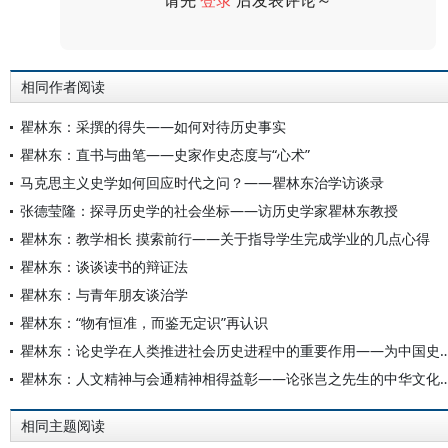
请先
登录
后发表评论～
评论
相同作者阅读
瞿林东：采撰的得失——如何对待历史事实
瞿林东：直书与曲笔——史家作史态度与“心术”
马克思主义史学如何回应时代之问？——瞿林东治学访谈录
张德莹隆：探寻历史学的社会坐标——访历史学家瞿林东教授
瞿林东：教学相长 摸索前行——关于指导学生完成学业的几点心得
瞿林东：谈谈读书的辩证法
瞿林东：与青年朋友谈治学
瞿林东：“物有恒准，而鉴无定识”再认识
瞿林东：论史学在人类推进社会历史进程中的重要作用——为中国
瞿林东：人文精神与会通精神相得益彰——论张岂之
相同主题阅读