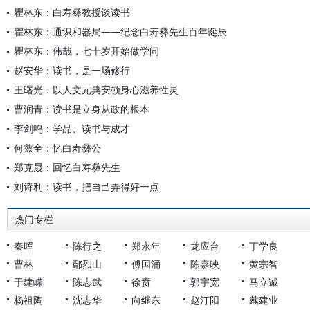
瞿林东：白寿彝教授谈读书
瞿林东：通识和器局——纪念白寿彝先生百年诞辰
瞿林东：伟哉，七十岁开始做学问
赵安华：读书，是一场修行
王曙光：以人文元典安顿身心滋养性灵
曹润青：读书是立身从政的根本
李剑鸣：学品、读书与成才
何兹全：忆白寿彝公
郑克晟：回忆白寿彝先生
刘诗利：读书，把自己弄得好一点
热门专栏
秦晖
陈行之
郑永年
龙应台
丁学良
曹林
鄢烈山
傅国涌
陈嘉映
黄宗智
于建嵘
陈志武
徐贲
郭宇宽
马立诚
杨祖陶
沈志华
向继东
赵汀阳
戴建业