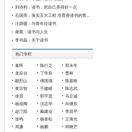
刘诗利：读书，把自己弄得好一点
石国亮：落实五大工程 培育善读书的青少年
汪辟疆：与青年论读书
谢冕：读书与人生
李书磊：关于读书
热门专栏
秦晖
陈行之
郑永年
龙应台
丁学良
曹林
鄢烈山
傅国涌
陈嘉映
黄宗智
于建嵘
陈志武
徐贲
郭宇宽
马立诚
杨祖陶
沈志华
向继东
赵汀阳
戴建业
李昌平
张鸣
杨奎松
王海光
周濂
杨鹏
邓晓芒