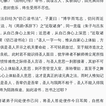
易心解》《阳明心传》等书，我读古人，实获我心，由元典而得
，愈好愈乐，终生受用不尽也。
“切己读书法”。子夏曰：“博学而笃志，切问而近
读法归结为
”之说，与《周易•系辞下》之“近取诸身”，同一意蕴（朱子与吕东
，从自己身心上发问；近思者，从自己身心上深思；“近取诸
撰《切己读书论》曰：“圣人一字一句，惟从自家心上体贴，方
一俱是圣人开示之机关要命处，不可轻易放过。至于颠沛造次之
之良机。此时若不能识得圣人面目，犹学禅者不解师傅尘尾所指
、愤悱难危之际得圣人言语，与圣人意思一刹那接著，其妙不可
从心上体贴圣人意思，则不啻登堂入室、亲聆謦欬，直至手之舞
己心上体贴圣人意思，这才是真正的读元典之法。而时人惟知记
人是圣人，吾辈仍是吾辈，圣人与我两不相干，圣人不能入得我
终为陌路殊途。如此读书，岂书之过耶？
将诸弟子问处便作己问，将圣人答处便作今日耳闻，自然有