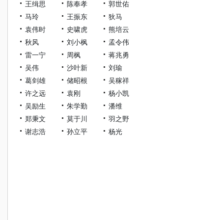
王缉思
陈奉孝
郭世佑
马玲
王振东
狄马
袁伟时
史啸虎
熊培云
秋风
刘小枫
孟令伟
雷一宁
周枫
蒋兆勇
吴伟
沙叶新
刘瑜
葛剑雄
储昭根
吴稼祥
许之远
袁刚
杨小凯
吴励生
朱学勤
潘维
郑秉文
莫于川
羽之野
谢志浩
孙立平
杨光