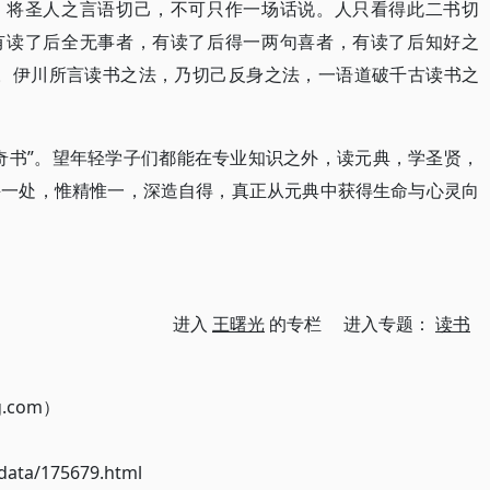
味，将圣人之言语切己，不可只作一场话说。人只看得此二书切
，有读了后全无事者，有读了后得一两句喜者，有读了后知好之
”。伊川所言读书之法，乃切己反身之法，一语道破千古读书之
奇书”。望年轻学子们都能在专业知识之外，读元典，学圣贤，
并一处，惟精惟一，深造自得，真正从元典中获得生命与心灵向
进入
王曙光
的专栏 进入专题：
读书
g.com）
ata/175679.html