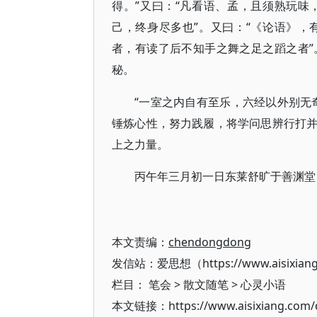
得。”又曰：“凡看语、孟，且须熟玩
己，终身尽多也”。又曰：“《论语》
者，有读了后不知手之舞之足之蹈之者
秘。
“一室之内自有至乐，六经以外别无
锤炼心性，努力践履，将学问思辨行打
上之力量。
丙午年三月初一日东莱舒旷于善渊堂
本文责编：
chendongdong
发信站：爱思想（https://www.aisixian
栏目：
笔会
>
散文随笔
>
心灵小语
本文链接：https://www.aisixiang.com/d