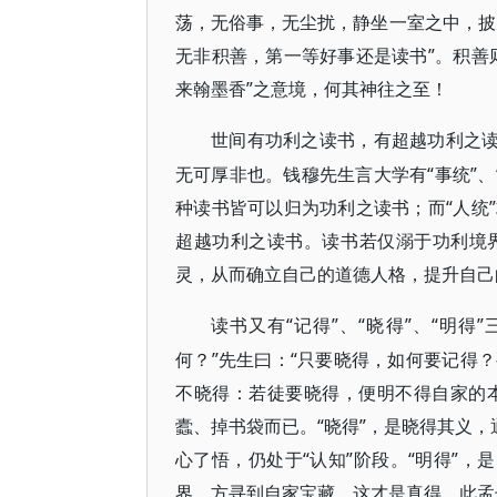
荡，无俗事，无尘扰，静坐一室之中，披
无非积善，第一等好事还是读书”。积善
来翰墨香”之意境，何其神往之至！
世间有功利之读书，有超越功利之
无可厚非也。钱穆先生言大学有“事统”、“
种读书皆可以归为功利之读书；而“人统
超越功利之读书。读书若仅溺于功利境
灵，从而确立自己的道德人格，提升自己
“记得”、“晓得”、“明
读书又有
何？”先生曰：“只要晓得，如何要记得
不晓得：若徒要晓得，便明不得自家的本
蠹、掉书袋而已。“晓得”，是晓得其义，
心了悟，仍处于“认知”阶段。“明得”，
界，方寻到自家宝藏，这才是真得，此孟子