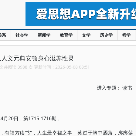
关系
社会学
新闻学
教育学
文学
历史学
哲学
以人文元典安顿身心滋养性灵
共阅读 3988 次 更新时间：2026-05-08 08:51
进入专题：
读书
年4月20日，第1715-1716期，
坐，有福方读书”，人生最幸福之事，莫过于胸中洒落，廓廓荡