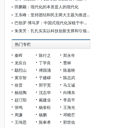
田鹏颖：现代化的本质是人的现代化
王东峰：坚持团结和民主两大主题为推进中国式现代化广泛凝心聚力
巴勃罗·博马罗：中国式现代化深植于中国共产党的系统性规划与全方位治理实践
朱美芳：扎扎实实以科技创新支撑和引领中国式现代化
热门专栏
秦晖
陈行之
郑永年
龙应台
丁学良
曹林
鄢烈山
傅国涌
陈嘉映
黄宗智
于建嵘
陈志武
徐贲
郭宇宽
马立诚
杨祖陶
沈志华
向继东
赵汀阳
戴建业
李昌平
张鸣
杨奎松
王海光
周濂
杨鹏
邓晓芒
王缉思
陈奉孝
郭世佑