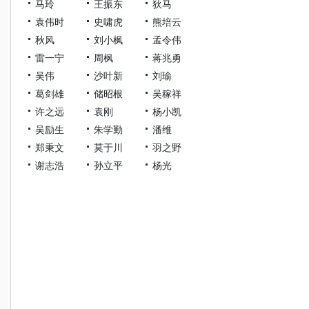
马玲
王振东
狄马
袁伟时
史啸虎
熊培云
秋风
刘小枫
孟令伟
雷一宁
周枫
蒋兆勇
吴伟
沙叶新
刘瑜
葛剑雄
储昭根
吴稼祥
许之远
袁刚
杨小凯
吴励生
朱学勤
潘维
郑秉文
莫于川
羽之野
谢志浩
孙立平
杨光