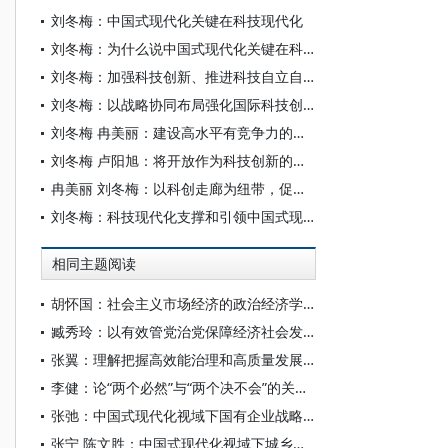
刘冬梅：中国式现代化关键在科技现代化
刘冬梅：为什么说中国式现代化关键在科技现代化
刘冬梅：加强科技创新、推进科技自立自强的原创性贡献
刘冬梅：以战略协同布局强化国际科技创新中心的功能定位
刘冬梅 冉美丽：建设高水平有竞争力的科技协同创新共同体
刘冬梅 卢阳旭：将开放作为科技创新的鲜明标识
冉美丽 刘冬梅：以科创走廊为纽带，促京津冀协同创新
刘冬梅：科技现代化支撑和引领中国式现代化
相同主题阅读
胡怀国：社会主义市场经济的政治经济学解析
臧秀玲：以有效管党治党保障经济社会发展的历程与经验
张翼：理解把握高效能治理和高质量发展的有机结合
李健：论“两个必然”与“两个决不会”的关系——基于跨越资本主义制度“卡夫丁峡谷”设想的反思
张弛：中国式现代化视域下国有企业战略使命的历史演进、理论逻辑和时代要求
张宁 陈文胜：中国式现代化视域下城乡融合的制度创新与治理逻辑