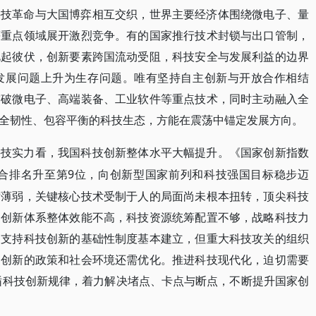
科技革命与大国博弈相互交织，世界主要经济体围绕微电子、量
等重点领域展开激烈竞争。有的国家推行技术封锁与出口管制，
此起彼伏，创新要素跨国流动受阻，科技安全与发展利益的边界
发展问题上升为生存问题。唯有坚持自主创新与开放合作相结
突破微电子、高端装备、工业软件等重点技术，同时主动融入全
全韧性、包容平衡的科技生态，方能在震荡中锚定发展方向。
科技实力看，我国科技创新整体水平大幅提升。《国家创新指数
综合排名升至第9位，向创新型国家前列和科技强国目标稳步迈
对薄弱，关键核心技术受制于人的局面尚未根本扭转，顶尖科技
；创新体系整体效能不高，科技资源统筹配置不够，战略科技力
，支持科技创新的基础性制度基本建立，但重大科技攻关的组织
励创新的政策和社会环境还需优化。推进科技现代化，迫切需要
遵循科技创新规律，着力解决堵点、卡点与断点，不断提升国家创