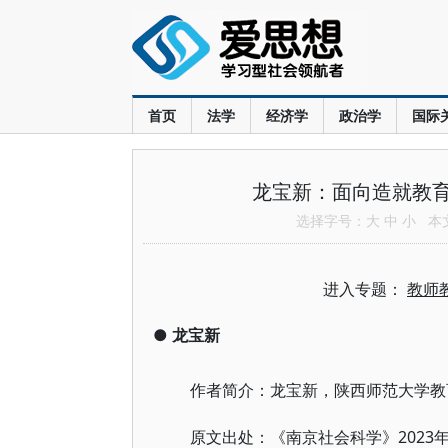
首页
法学
经济学
政治学
国际
龙宝新：面向造就教
选择字号：
大
中
小
本文共
进入专题：
教师
●
龙宝新
作者简介：龙宝新，陕西师范大学教
2023
原文出处：《南京社会科学》