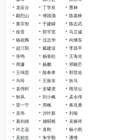
龙应台
丁学良
曹林
鄢烈山
傅国涌
陈嘉映
黄宗智
于建嵘
陈志武
徐贲
郭宇宽
马立诚
杨祖陶
沈志华
向继东
赵汀阳
戴建业
李昌平
张鸣
杨奎松
王海光
周濂
杨鹏
邓晓芒
王缉思
陈奉孝
郭世佑
马玲
王振东
狄马
袁伟时
史啸虎
熊培云
秋风
刘小枫
孟令伟
雷一宁
周枫
蒋兆勇
吴伟
沙叶新
刘瑜
葛剑雄
储昭根
吴稼祥
许之远
袁刚
杨小凯
吴励生
朱学勤
潘维