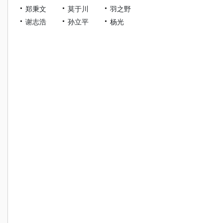
郑秉文
莫于川
羽之野
谢志浩
孙立平
杨光