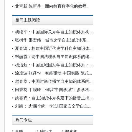
龙宝新 陈新兵：面向教育数字化的教师教育转型：理念、图景与行动
相同主题阅读
胡继平：中国国际关系学自主知识体系构建的时代转向
张树华 邵宏伟：城市之学自主知识体系正在加快形成
夏春涛：构建中国近代史学科自主知识体系刍议
封丽霞：论中国法理学自主知识体系的建构
杨洁勉：中国区域国别学自主知识体系：本原、借鉴和建构
涂凌波 张译匀：智能驱动·中国实践·范式创新：“构建中国新闻传播学自主知识体系”专题研讨会综述
赵春华：中国时尚传播学自主知识体系的内在逻辑与实践路径
田香凝 丁靓琦：何以“中国学派”：多学科视野下中国特色新闻传播学建设的研究
姚喜双：自主知识体系构建下的播音主持高等专业教育研究
刘凯：以“四个统一”推进国家安全学自主知识体系构建
热门专栏
秦晖
陈行之
郑永年