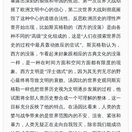
暴露出深刻的裂痕和帝国的焦虑。第一次世界大战动
摇了欧洲文明中心的信心，第二次世界大战则彻底摧
毁了这种中心的道德合法性。反思欧洲历史的理性声
誉开始出现，比如斯宾格勒的
《西方的没落》
是由各
种不同的
“高级”文化组成的，这是“人们在摸索世界历
史的过程中最具轰动效应的尝试”。斯宾格勒认为，
西方的没落，乍看起来好象跟相应的古典文化的没落
一样，是一种在时间方面和空间方面都有限度的现
象。西方文明是“浮士德式”的，因为其无穷无尽的野
心最终将导致文明的衰败。汤因比的世界史观同斯宾
格勒一样也把世界历史视为文明逐步发展的过程，他
试图将全部人类历史整合成一个可理解的整体，这一
目标充分反映了他的特点。在汤因比看来，人类的贪
婪与战争带来的是世界范围内的不安、沮丧、紧张和
暴力，人类无疑正在走向自我毁灭，除非我们能成功