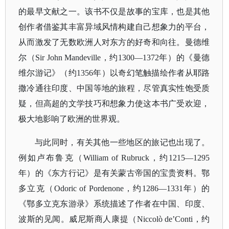
的最早文献之一。该书不仅是故事的宝库，也是其他
创作者借鉴其丰富异域风情构建自己想象力的平台，
从而激发了无数欧洲人对东方的好奇和向往。曼德维
尔（Sir John Mandeville，约1300—1372年）的《曼德
维尔游记》（约1356年）以奇幻笔触描绘作者从耶路
撒冷通往印度、中国等地的旅程，尽管真实性饱受质
疑，但高超的文学技巧和想象力使这本书广受欢迎，
极大地影响了欧洲的世界观。
与此同时，有关其他一些地区的旅记也出现了。
例如卢布鲁克（
William of Rubruck，约1215—1295
年）的《东方行记》是有关蒙古帝国的宝贵资料。鄂
多立克（Odoric of Pordenone，约1286—1331年）的
《鄂多立克东游录》系统描述了作者在中国、印度、
波斯的见闻。威尼斯商人康提（Niccolò de’Conti，约