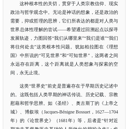
这种根本性的关切，贯穿于人类宗教信仰、现实
政治与哲学观念中。无论是神话的想象，还是政治的
需要，抑或哲理的思辨，它们所表达的都是对人类与
世界总体性理解的尝试
——希望通过回溯起点以探寻
发展轨迹，力图回答“我们从哪里来”“我们是谁”“我们
将往何处去”这类根本性问题。犹如柏拉图在
《理想
国》
中所说的
“可见世界”和“可知世界”，这两者之间
永远存在距离，这个距离就是人类想象与探索的空
间，永无止境。
这类
“世界史”前史是普遍存在于早期历史记述中
的。这既包括人类早期的神话传说、历史记载、宗教
慰藉和哲学思辨。如《圣经》、奥古斯丁的《上帝之
城》、博叙埃（Jacques-Bénigne Bossuet，1627—1704
年）的《论世界史》（1681年）等，后者是“针对近