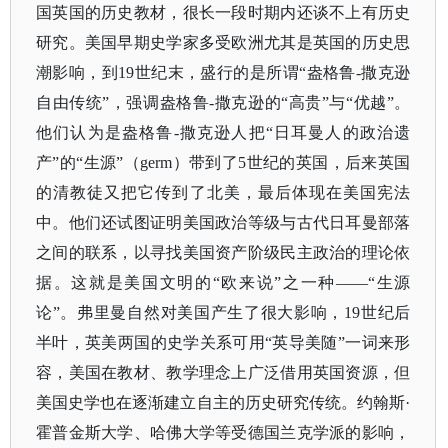
国英国的历史教材，很长一段时期内还谈不上有历史
研究。美国早期史学家多受欧洲尤其是英国的历史思
潮影响，到
19世纪末，盛行的是所谓“盎格鲁-撒克逊
自由传统”，强调盎格鲁-撒克逊的“高贵”与“优越”。
他们认为是盎格鲁-撒克逊人把“日耳曼人的政治遗
产”的“生源”（germ）带到了5世纪的英国，后来英国
的清教徒又把它传到了北美，最后体现在美国宪法
中。他们还试图证明美国政治等级与古代日耳曼部落
之间的联系，以寻找美国资产阶级民主政治的理论依
据。这就是美国文明的“欧来说”之一种——“生源
论”。弗里曼自然对美国产生了很大影响，19世纪后
半叶，英美两国的史学关系可用“英导美随”一词来形
容，美国在教材、教学理念上广泛借用英国资源，但
美国史学也在逐渐建立自主的历史研究传统。约翰斯·
霍普金斯大学、哈佛大学等受德国兰克学派的影响，