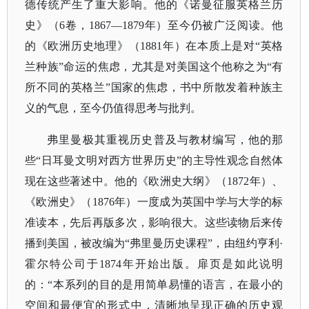
德传统产生了重大影响。他的《诺曼征服英格兰历
史》（6卷，1867—1879年）至今仍被广泛阅读。他
的《欧洲历史地理》（1881年）在本质上是对“英格
兰种族”命运的焦虑，尤其是对美国这个他称之为“有
所不同的英格兰”国家的焦虑，书中所散发着种族主
义的气息，至今仍值得思考与批判。
弗里曼极其重视历史普及与教材编写，他的那
些
“日耳曼文明对西方世界历史”的主导性观念自然体
现在这些著述中。他的《欧洲史大纲》（1872年）、
《欧洲史》
（
1876年）一度成为英国中学与大学的标
准读本，先后再版多次，影响很大。这些读物后来传
播到美国，被改编为“弗里曼历史课程”，由纽约亨利·
霍尔特公司于1874年开始出版。扉页是如此说明
的：“本系列的目的是用简单易懂的语言，在最小的
空间和最便宜的形式中，清晰地呈现正确的历史观