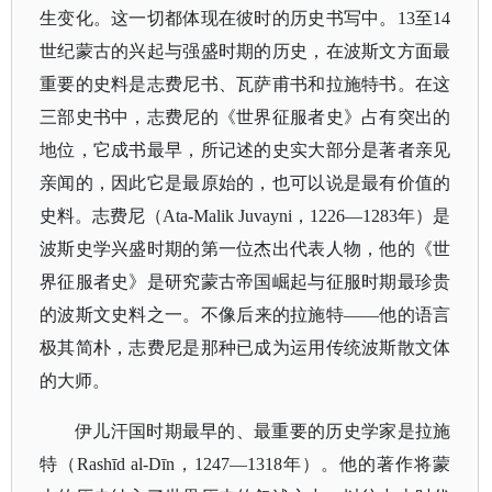
生变化。这一切都体现在彼时的历史书写中。
13至14
世纪蒙古的兴起与强盛时期的历史，在波斯文方面最
重要的史料是志费尼书、瓦萨甫书和拉施特书。在这
三部史书中，志费尼的《世界征服者史》占有突出的
地位，它成书最早，所记述的史实大部分是著者亲见
亲闻的，因此它是最原始的，也可以说是最有价值的
史料。志费尼（Ata-Malik Juvayni，1226—1283年）是
波斯史学兴盛时期的第一位杰出代表人物，他的《世
界征服者史》是研究蒙古帝国崛起与征服时期最珍贵
的波斯文史料之一。不像后来的拉施特——他的语言
极其简朴，志费尼是那种已成为运用传统波斯散文体
的大师。
伊儿汗国时期最早的、最重要的历史学家是拉施
特（
Rashīd al-Dīn，1247—1318年）。他的著作将蒙