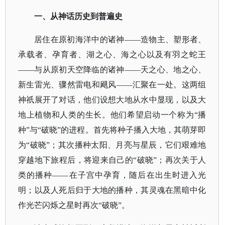
一、从神话历史到普遍史
居住在原初海洋中的诸神
——造物主、塑形者、
承载者、孕育者、湖之心、海之心以及有羽之蛇王
——与从原初天空降临的诸神——天之心、地之心、
新生雷光、骤然雷电和飓风——汇聚在一处。这两组
神祇展开了对话，他们设想大地从水中显现，以及大
地上植物和人类的生长。他们希望启动一个称为“播
种”与“破晓”的进程。首先将种子播入大地，其萌芽即
为“破晓”；其次播种太阳、月亮与星辰，它们艰难地
穿越地下旅程后，将迎来自己的“破晓”；再次关于人
类的播种——在子宫中孕育，随后在出生时进入光
明；以及人死后归于大地的播种，其灵魂在黑暗中化
作光芒闪烁之星时再次“破晓”。