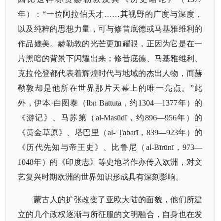
年）：“一位阿拉伯天才……其视野的广度与深度，
以及纯粹的思想力量，可与修昔底德或马基雅维利的
作品媲美。赫勒敦的光芒更加耀眼，正因为它是在一
片黑暗的背景下闪耀出来；修昔底德、马基雅维利、
克拉伦登都代表着辉煌时代与地域的杰出人物，而赫
勒敦却是他所在世界那片天幕上的唯一亮点。”此
外，伊本·白图泰（Ibn Battuta，约1304—1377年）的
《游记》、马苏第（al-Masūdī，约896—956年）的
《黄金草原》、塔巴里（al- Ṭabarī，839—923年）的
《历代先知与帝王史》、比鲁尼（al-Bīrūnī，973—
1048年）的《印度志》等史地著作亦传入欧洲，对文
艺复兴时期欧洲的世界知识形成具有深刻影响。
蒙古人的扩张改变了亚欧大陆的面貌，他们所建
立的几个政权逐渐与所征服的文明融合，自身也在发