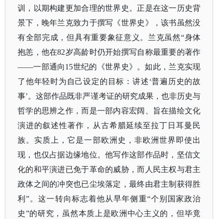
训，以期构建更加合理的世界史。正是在这一历史背
景下，晚年兰克致力于撰写《世界史》，该书虽然没
有全部完成，但具有重要象征意义。兰克虽然
“身体
抱恙，他在82岁高龄时仍开始撰写自称最重要的著作
——一部通向15世纪的《世界史》。如此，兰克实现
了他年轻时为自己设定的目标：讲述‘普遍历史的故
事’。这部作品既非严谨考证的研究成果，也非历史与
哲学的思辨之作，而是一部内容宏阔、旨在描绘文化
演进的叙述性著作，从古希腊延续至拉丁日耳曼民
族。实质上，它是一部欧洲史，非欧洲世界即使出
现，也仅占据边缘地位。他写作这部作品时，坚信文
化的和平演进已免于革命的威胁，而人民主权与君主
政体之间的冲突也已尘埃落定，最终由君主制获得胜
利”。这一转向标志着他从早年侧重“个别国家政治
史”的研究，虽然本质上是欧洲中心主义的，但毕竟