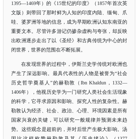
1395—1469年）的《15世纪的印度》（1857年首次英
文版）则带回了那时鲜为人知的印度内陆、缅甸、爪
哇、婆罗洲等地的信息，成为早期欧洲认知东南亚的
重要文本。尽管许多游记仍掺杂虚构与夸张，却反映
出欧洲逐步走出了以《圣经》和古典传统为中心的封
闭世界，世界的范围在不断拓展。
在发现世界的过程中，伊斯兰史学传统对欧洲也
产生了深远影响。最具代表性的人物是被誉为
“社会
历史哲学奠基人”的赫勒敦（Ibn Khaldun，1332—
1406年），他视历史学为一门研究人类社会生活现象
的科学，它寻求原因和影响、探究人性的复杂性。赫
勒敦认为经济、社会、政治、心理、环境因素是所有
国家兴衰的关键，可以研究一般规律并预测未来趋
势。这些观念是超前的，并对后世产生极大影响。汤
因比这样称赞赫勒敦及其《历史绪论》（1377