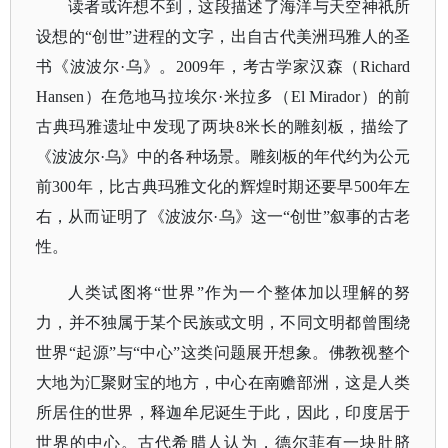
读者或许想不到，这段描述了海洋与天空神祇所
设想的
“创世”进程的文字，出自古代美洲玛雅人的圣
书《波波尔·乌》。2009年，考古学家汉森（Richard
Hansen）在危地马拉埃尔·米拉多（El Mirador）的前
古典玛雅遗址中发现了两块8米长的雕刻板，描绘了
《波波尔·乌》中的各种场景。雕刻板的年代约为公元
前300年，比古典玛雅文化的辉煌时期还要早500年左
右，从而证明了《波波尔·乌》这一“创世”叙事的古老
性。
人类试图将
“世界”作为一个整体加以理解的努
力，并不独属于某个民族或文明，不同文明都曾围绕
世界“起源”与“中心”这类问题展开想象。佛教视整个
大地为汇聚财宝的地方，中心在南赡部洲，这是人类
所居住的世界，释迦牟尼诞生于此，因此，印度居于
世界的中心。古代希腊人认为，德尔菲有一块肚脐