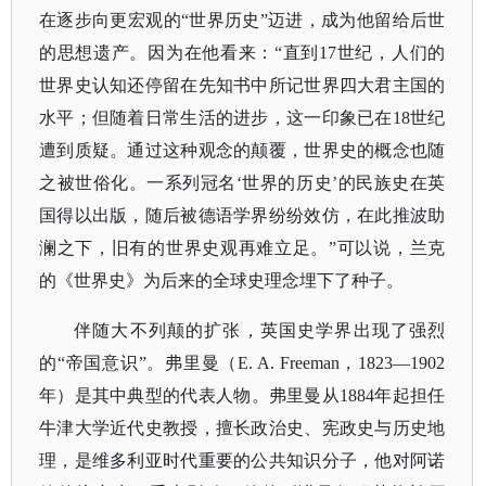
在逐步向更宏观的“世界历史”迈进，成为他留给后世
的思想遗产。因为在他看来：“直到17世纪，人们的
世界史认知还停留在先知书中所记世界四大君主国的
水平；但随着日常生活的进步，这一印象已在18世纪
遭到质疑。通过这种观念的颠覆，世界史的概念也随
之被世俗化。一系列冠名‘世界的历史’的民族史在英
国得以出版，随后被德语学界纷纷效仿，在此推波助
澜之下，旧有的世界史观再难立足。”可以说，兰克
的《世界史》为后来的全球史理念埋下了种子。
伴随大不列颠的扩张，英国史学界出现了强烈
的
“帝国意识”。弗里曼（E. A. Freeman，1823—1902
年）是其中典型的代表人物。弗里曼从1884年起担任
牛津大学近代史教授，擅长政治史、宪政史与历史地
理，是维多利亚时代重要的公共知识分子，他对阿诺