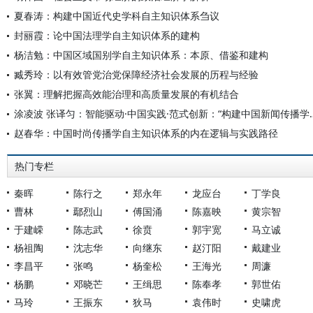
夏春涛：构建中国近代史学科自主知识体系刍议
封丽霞：论中国法理学自主知识体系的建构
杨洁勉：中国区域国别学自主知识体系：本原、借鉴和建构
臧秀玲：以有效管党治党保障经济社会发展的历程与经验
张翼：理解把握高效能治理和高质量发展的有机结合
涂凌波 张译匀：智能驱动·中国实践·范式创
赵春华：中国时尚传播学自主知识体系的内在逻辑与实践路径
热门专栏
秦晖
陈行之
郑永年
龙应台
丁学良
曹林
鄢烈山
傅国涌
陈嘉映
黄宗智
于建嵘
陈志武
徐贲
郭宇宽
马立诚
杨祖陶
沈志华
向继东
赵汀阳
戴建业
李昌平
张鸣
杨奎松
王海光
周濂
杨鹏
邓晓芒
王缉思
陈奉孝
郭世佑
马玲
王振东
狄马
袁伟时
史啸虎