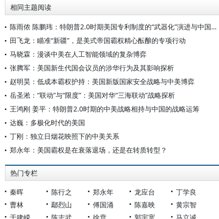
相同主题阅读
陈雨侬 陈鹏玮：特朗普2.0时期美国专利制度的“武器化”演进与中国应对
田飞龙：瞄准“新疆”，是美式帝国霸权精心酝酿的专项行动
马晓霖：漫谈中美在人工智能领域的复杂博弈
张腾军：美国新生代国会议员的涉华行为及其影响探析
赵明昊：低成本霸权护持：美国新版国家安全战略与中美博弈
岳圣淞：“联动”与“限度”：美国对华“三海联动”战略探析
王鸿刚 姜平：特朗普2.0时期的中美战略相持与中国的战略运筹
达巍：多极化时代的美国
丁刚：独立日烟花映照下的中美关系
郑永年：美国霸权是在衰落退场，还是在转质转型？
热门专栏
秦晖
陈行之
郑永年
龙应台
丁学良
曹林
鄢烈山
傅国涌
陈嘉映
黄宗智
于建嵘
陈志武
徐贲
郭宇宽
马立诚