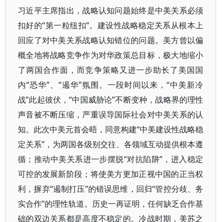
习近平主席指出，战略认知问题始终是中美关系必须
扣好的“第一粒纽扣”。建设性战略稳定关系从根本上
回应了对中美关系战略认知错位的问题。美方曾以偏
概全地将战略竞争作为对华政策总目标，极大地缩小
了两国合作面，而竞争策略又进一步助长了美国国
内“恐华”、“遏华”氛围。一段时间以来，“中美新冷
战”此起彼伏，“中国威胁论”不断变种，战略界的理性
声音被不断压缩，严重误导国际社会对中美关系的认
知。此次中美元首会晤，同意构建“中美建设性战略稳
定关系”，为两国各级别交往、各领域互动提供根本遵
循；推动中美关系进一步摆脱“对抗陷阱”，进入稳定
可控的发展新阶段；将使美方更加正视中国的正当权
利，摒弃“遏制打压”的错误思维，回归“管控分歧、务
实合作”的理性轨道。历史一再证明，任何缺乏合作基
础的双边关系都是高度不稳定的。冷战时期，美苏之