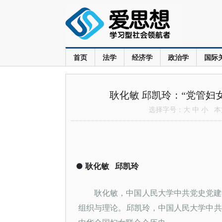
首页
法学
经济学
政治学
国际
耿化敏 邱凯玲：“党管妇
选择字号：
大
中
小
本文
●
耿化敏
邱凯玲
耿化敏，中国人民大学中共党史党建
组织与理论。邱凯玲，中国人民大学中共