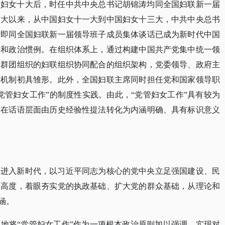
年中国妇女十大后，时任中共中央总书记胡锦涛均同全国妇联新一届
八大以来，从中国妇女十一大到中国妇女十三大，中共中央总书
后即同全国妇联新一届领导班子成员集体谈话已成为新时代中国
排和政治惯例。在组织体系上，通过构建中国共产党集中统一领
和群团组织的妇联组织协同配合的组织架构，党委领导、政府主
作机制初具雏形。此外，全国妇联主席同时担任党和国家领导职
党管妇女工作”的制度性实践。由此，“党管妇女工作”具有较为
，在话语层面由历史经验性提法转化为内涵明确、具有标识意义
义进入新时代，以习近平同志为核心的党中央立足强国建设、民
的高度，着眼夯实党的执政基础、扩大党的群众基础，从理论和
涵。
性地将
“党管妇女工作”作为一项根本政治原则加以强调，实现对