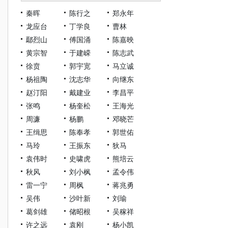
秦晖
陈行之
郑永年
龙应台
丁学良
曹林
鄢烈山
傅国涌
陈嘉映
黄宗智
于建嵘
陈志武
徐贲
郭宇宽
马立诚
杨祖陶
沈志华
向继东
赵汀阳
戴建业
李昌平
张鸣
杨奎松
王海光
周濂
杨鹏
邓晓芒
王缉思
陈奉孝
郭世佑
马玲
王振东
狄马
袁伟时
史啸虎
熊培云
秋风
刘小枫
孟令伟
雷一宁
周枫
蒋兆勇
吴伟
沙叶新
刘瑜
葛剑雄
储昭根
吴稼祥
许之远
袁刚
杨小凯