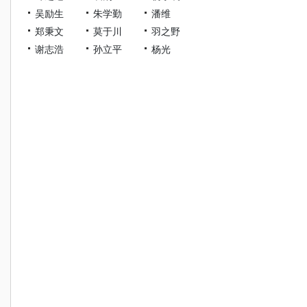
吴励生
朱学勤
潘维
郑秉文
莫于川
羽之野
谢志浩
孙立平
杨光