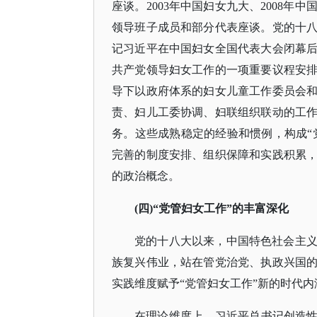
座谈。2003年中国妇女九大、2008
领导班子成员和部分代表座谈。党的十
记习近平在中国妇女全国代表大会闭幕
共产党领导妇女工作的一项重要议程安
导下以政府体系的妇女儿童工作委员会
责、妇儿工委协调、妇联组织联动的工
务。这些成熟稳定的经验和惯例，构成“
完善的制度安排、组织保障和实践积累
的政治概念。
(四)“党管妇女工作”的丰富深化
党的十八大以来，中国特色社会主
族复兴伟业，站在管党治党、执政兴国
实践维度赋予
“党管妇女工作”新的时代内
在理论维度上，习近平总书记创造