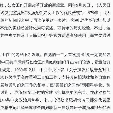
转移，妇女工作开启改革开放的新篇章。同年9月18日，《人民日
义完整提出“发扬党管妇女工作的优良传统”。1979年，《人
体的新闻报道中，再次使用这一表述。这种以“优良传统”加以
而不觉的实践经验转化为可表述、可传承的历史经验。不过，这
中共中央文件及《人民日报》等官方话语高频使用，而主要通过
女工作”的内涵不断发展。自党的十二大首次提出“党一定要加强
对中国共产党领导妇女工作和妇联组织作出专门论述，党章修订
规定。1989年12月，中共中央下发《关于加强和改善党对工
要求各级党委高度重视工青妇工作，支持其依照法律和各自章程
发展党对妇女工作的领导，使“党管妇女工作”朝着科学化、制
时期，“党管妇女工作”的实践运行机制更为完善。在政治参与
时任中共中央政治局常委、中央书记处书记胡锦涛同部分代表座
共中央总书记江泽民邀请全国妇联新一届领导班子成员和部分代表