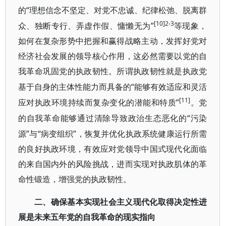
“理想信念不坚定、对党不忠诚、纪律松弛、脱离群
的
[10]2-3
众、独断专行、弄虚作假、慵懒无为”
等现象，
如何在复杂形势中把握和赢得战略主动，发挥好党对
经济社会发展的领导核心作用，这必然需要以党的自
我革命巩固党的执政韧性。所谓执政韧性就是执政党
“能够有效适应和灵活
基于自身的主体性能力而具备的
[11]
应对执政环境持续而复杂变化的潜能和特质”
。党
“污染
的自我革命能够通过清除导致政治生态恶化的
源”与“病变组织”，恢复并优化执政系统健康运行所需
的良好执政环境，有效应对党领导中国式现代化面临
的来自国内外的风险挑战，进而实现对执政肌体的革
命性锻造，增强党的执政韧性。
二、确保基本实现社会主义现代化取得决定性进
展是未来五年党的自我革命的现实指向