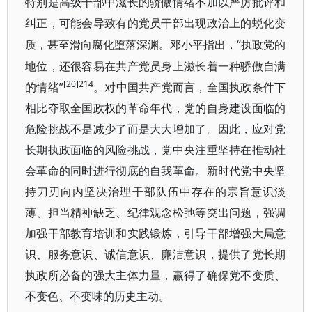
特别是高级干部中滋长的骄傲情绪不加以严厉批评和
纠正，可能会导致有的党员干部出现政治上的蜕化变
“执政党的
质，甚至滑向腐化堕落深渊。邓小平指出，
地位，还很容易在共产党员身上滋长着一种骄傲自满
[20]214
的情绪”
。对中国共产党而言，全国执政条件下
相比夺取全国政权的革命年代，党的自身建设面临的
危险挑战不是减少了而是大大增加了。因此，应对党
长期执政面临的风险挑战，党中央注重坚持在推动社
会革命的同时进行彻底的自我革命。新时代党中央坚
持刀刃向内坚决治理干部队伍中存在的宗旨意识淡
薄、担当精神缺乏、纪律观念松弛等突出问题，强调
加强干部教育培训和实践锻炼，引导干部增强大局意
识、服务意识、诚信意识、廉洁意识，提供了党长期
执政所必备的强大主体力量，赢得了确保党不变质、
不变色、不变味的历史主动。