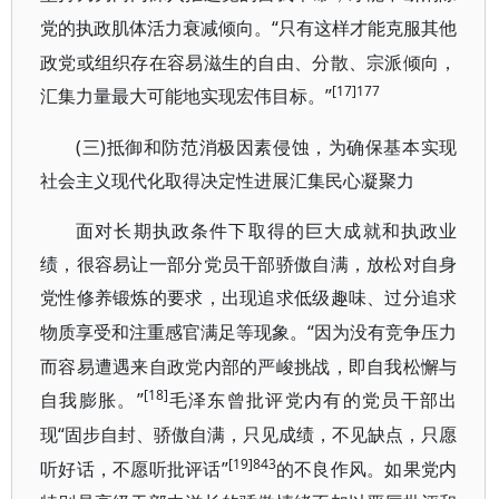
“只有这样才能克服其他
党的执政肌体活力衰减倾向。
政党或组织存在容易滋生的自由、分散、宗派倾向，
[17]177
汇集力量最大可能地实现宏伟目标。”
(三)抵御和防范消极因素侵蚀，为确保基本实现
社会主义现代化取得决定性进展汇集民心凝聚力
面对长期执政条件下取得的巨大成就和执政业
绩，很容易让一部分党员干部骄傲自满，放松对自身
党性修养锻炼的要求，出现追求低级趣味、过分追求
“因为没有竞争压力
物质享受和注重感官满足等现象。
而容易遭遇来自政党内部的严峻挑战，即自我松懈与
[18]
自我膨胀。”
毛泽东曾批评党内有的党员干部出
“固步自封、骄傲自满，只见成绩，不见缺点，只愿
现
[19]843
听好话，不愿听批评话”
的不良作风。如果党内