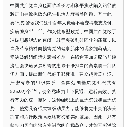
中国共产党自身也面临着长时期和平执政陷入路径依
赖进而导致执政系统生机活力衰减等问题。基于此，
“时刻警惕我们这个百年大党会不会变得老态龙钟、
要
[15]544
疾病缠身”
。作为使命型政党，中国共产党敢于
冲破思想观念的束缚，敢于突破利益固化的藩篱，以
自我革命精神向损害党的健康肌体的现象施药动刀，
坚决破解组织活力衰减难题。在锻造更加适应当前经
济社会快速发展所需的忠诚干净担当的高素质干部队
伍方面，提出新时代好干部标准，建立起覆盖广泛、
严密有序的组织体系，全国范围基层党组织共有
[16]
525.0万个
，使全党成为上下贯通、运转高效、执
行有力的统一整体，这种组织上的巨大资源和巨大优
势，使党具备强大组织动员力，能够将党中央的决策
部署和方针政策高效地贯彻落实到基层。因此，只有
坚持刀刃向内深入推进党的自我革命，才能不断消除