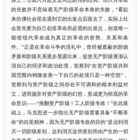
身上，导致六月起义走向悲剧性的结局。但六月革命
的失败并不意味着无产阶级革命本身的失败，“看起
来仿佛社会现在退到它的出发点后面去了，实际上社
会首先要为自己创造革命所必需的出发点，创造唯一
能使现代革命成为真正的革命的形势、关系和条
件。”正是在革命斗争的洗礼中，曾经被遮蔽的阶级
矛盾和阶级关系逐步显露出来，促使无产阶级逐渐认
清自己的经济和政治处境，觉察到“在资产阶级共和
国范围内稍微改善一下自己的处境只是一种空想”，
觉察到与资产阶级之间存在不可调和的根本利益对
立，进而抛弃对资产阶级的幻想，形成更为彻底的革
命意识——“推翻资产阶级！工人阶级专政！”在此基
础上，马克思进一步指出无产阶级需要具备“不断革
命”的自觉精神，因为无产阶级专政的目的“是达到消
灭一切阶级差别，达到消灭这些差别所由产生的一切