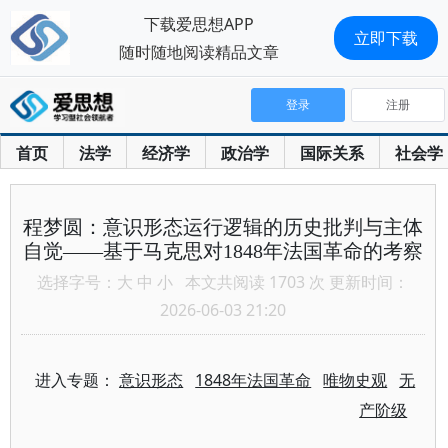
下载爱思想APP
立即下载
随时随地阅读精品文章
登录
注册
首页
法学
经济学
政治学
国际关系
社会学
程梦圆：意识形态运行逻辑的历史批判与主体
自觉——基于马克思对1848年法国革命的考察
选择字号：
大
中
小
本文共阅读 1703 次 更新时间：
2026-06-03 21:20
进入专题：
意识形态
1848年法国革命
唯物史观
无
产阶级