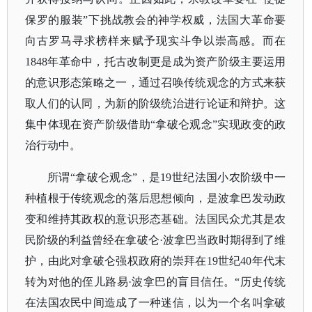
保罗的服装”下挑战教会的神学权威，法国大革命要
向古罗马寻求榜样来赋予现实斗争以崇高感。而在
1848年革命中，托古改制更是成为资产阶级主要运用
的意识形态策略之一，通过召唤传统观念的方式来获
取人们的认同，为新的阶级统治进行论证和辩护。这
集中体现在资产阶级借助“拿破仑观念”实现政变的政
治行动中。
所谓
“拿破仑观念”，是19世纪法国小农阶级中一
种植根于传统观念的落后思想倾向，是波拿巴发动政
变和维持其政权的意识形态基础。法国民众尤其是农
民阶级的利益曾经在拿破仑·波拿巴当政时期得到了维
护，由此对拿破仑强权政府的崇拜在19世纪40年代末
转为对他的侄儿路易·波拿巴的盲目信任。“历史传统
在法国农民中间造成了一种迷信，以为一个名叫拿破