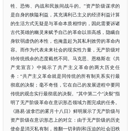
牲、恐怖、内战和民族间战斗的。”资产阶级谋求的
是自身的狭隘利益，其充满利己主义的经济利益计算
的生活方式无疑是与革命本质相悖的，因此需要诉诸
古代英雄的幽灵来赋予自己的革命以崇高感，隐瞒自
身软弱虚伪的本性，也掩盖起为其私利效劳的革命内
容。而作为代表未来社会的现实性力量，无产阶级对
待传统残余的态度截然不同。马克思、恩格斯在《共
产党宣言》中揭示了共产主义革命的两大历史任
务：“共产主义革命就是同传统的所有制关系实行最
彻底的决裂；毫不奇怪，它在自己的发展进程中要同
传统的观念实行最彻底的决裂。”其中第二个“决裂”指
明了无产阶级革命在意识形态领域力图完成的任务。
《路易·波拿巴的雾月十八日》鲜明展示了无产阶级与
资产阶级在意识形态上的对立：由于无产阶级的历史
使命是消灭私有制，推翻一切剥削和压迫的社会旧秩