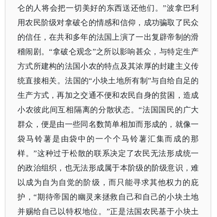
仑的人将会把一切美好的东西送还他们。”波拿巴利
用农民阶级对拿破仑的情感和信仰，成功骗取了民众
的信任，在共和多年的法国上演了一出复辟帝制的滑
稽闹剧。“拿破仑观念”之所以影响甚众，与特定生产
方式所建构的法国小农的特点及其浓厚的封建主义传
统直接相关。法国的“小块土地所有制”与自给自足的
生产方式，再加之交通不便和农民自身的贫困，造成
小农彼此间互相隔离的分散状态。“法国国民的广大
群众，便是由一些同名数简单相加而形成的，就像一
袋马铃薯是由袋中的一个个马铃薯汇集而成的那
样。”这种过于松散的联系决定了农民无法形成统一
的政治组织，也无法形成属于本阶级的阶级意识，难
以成为自为自觉的阶级，而只能寻求其他权力的庇
护，“期待帝国的幽灵来拯救自己和自己的小块土地
并赐给自己以特权地位。”正是法国农民基于小块土