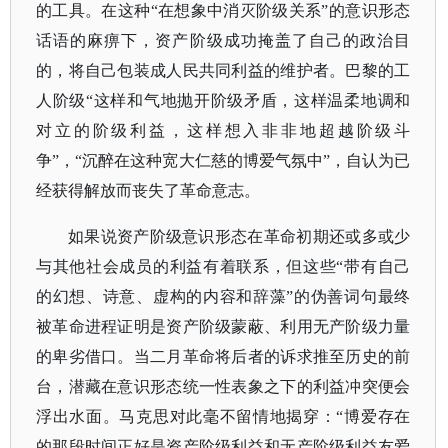
的工具。在这种“在想象中消灭阶级关系”的意识形态
话语的麻痹下，资产阶级成功掩盖了自己的政治目
的，将自己包装成人民共同利益的维护者。巴黎的工
人阶级“这样和气地抛开阶级矛盾，这样温柔地调和
对立的阶级利益，这样想入非非地超越阶级斗
争”，“沉醉在这种宽大仁慈的博爱气氛中”，自认为已
经获得解放而丧失了革命意志。
如果说资产阶级意识形态在革命初期还或多或少
与其他社会成员的利益有着联系，但这些
“带有自己
的幻想、诗意、虚构的内容和辞藻”的伪善词句最终
被革命进程证明是资产阶级蒙蔽、利用无产阶级力量
的卑劣借口。当二月革命将后者的诉求推至历史的前
台，潜藏在意识形态统一性表象之下的利益冲突便会
浮出水面。马克思对此毫不留情地揭穿：“博爱存在
的那段时间正好是资产阶级利益和无产阶级利益友爱