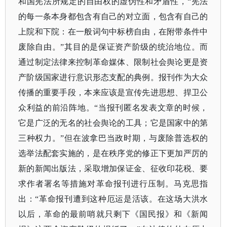
和国宪法所规定的自由权的虚伪性和矛盾性，“宪法
的每一条本身都包含有自己的对立面，包含有自己的
上院和下院：在一般词句中标榜自由，在附带条件中
废除自由。”其目的是保证资产阶级的统治地位。而
通过制定法律来控制革命媒体、限制社会舆论更是资
产阶级国家进行意识形态支配的典例。报刊作为大众
传播的重要手段，本来应该是宣传先进思想、捍卫公
众利益的前沿阵地。“当报刊匿名发表文章的时候，
它是广泛的无名的社会舆论的工具；它是国家中的第
三种权力。”但在波拿巴当政时期，与废除普选权的
选举法配套实施的，是在秩序党的修正下更加严厉的
新的新闻出版法，采取增加保证金、征收印花税、要
求作者署名等措施对革命报刊进行压制。马克思指
出：“革命报刊遭到这种厄运是活该。在这场大洪水
以后，革命的最前哨就只剩下《国民报》和《新闻