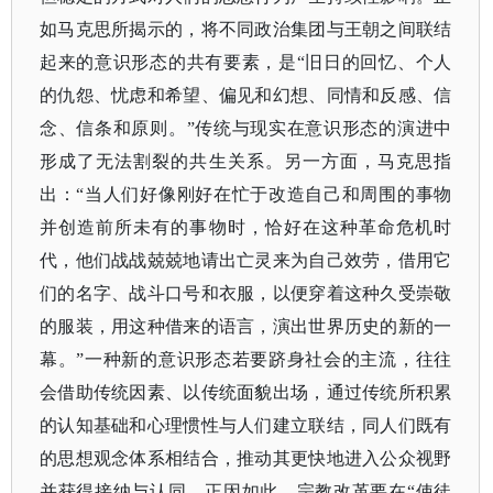
如马克思所揭示的，将不同政治集团与王朝之间联结
起来的意识形态的共有要素，是
“旧日的回忆、个人
的仇怨、忧虑和希望、偏见和幻想、同情和反感、信
念、信条和原则。”传统与现实在意识形态的演进中
形成了无法割裂的共生关系。另一方面，马克思指
出：“当人们好像刚好在忙于改造自己和周围的事物
并创造前所未有的事物时，恰好在这种革命危机时
代，他们战战兢兢地请出亡灵来为自己效劳，借用它
们的名字、战斗口号和衣服，以便穿着这种久受崇敬
的服装，用这种借来的语言，演出世界历史的新的一
幕。”一种新的意识形态若要跻身社会的主流，往往
会借助传统因素、以传统面貌出场，通过传统所积累
的认知基础和心理惯性与人们建立联结，同人们既有
的思想观念体系相结合，推动其更快地进入公众视野
并获得接纳与认同。正因如此，宗教改革要在“使徒