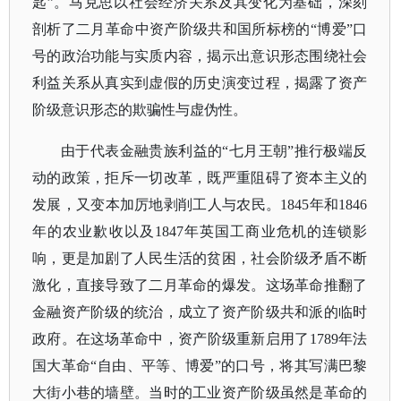
匙”。马克思以社会经济关系及其变化为基础，深刻
剖析了二月革命中资产阶级共和国所标榜的“博爱”口
号的政治功能与实质内容，揭示出意识形态围绕社会
利益关系从真实到虚假的历史演变过程，揭露了资产
阶级意识形态的欺骗性与虚伪性。
由于代表金融贵族利益的
“七月王朝”推行极端反
动的政策，拒斥一切改革，既严重阻碍了资本主义的
发展，又变本加厉地剥削工人与农民。1845年和1846
年的农业歉收以及1847年英国工商业危机的连锁影
响，更是加剧了人民生活的贫困，社会阶级矛盾不断
激化，直接导致了二月革命的爆发。这场革命推翻了
金融资产阶级的统治，成立了资产阶级共和派的临时
政府。在这场革命中，资产阶级重新启用了1789年法
国大革命“自由、平等、博爱”的口号，将其写满巴黎
大街小巷的墙壁。当时的工业资产阶级虽然是革命的