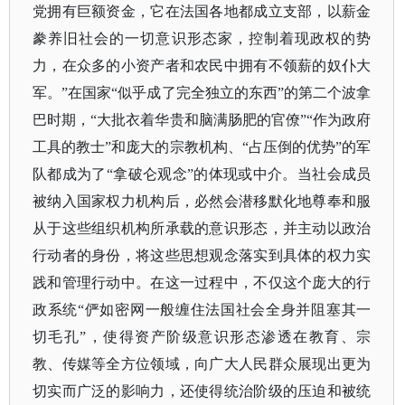
党拥有巨额资金，它在法国各地都成立支部，以薪金
豢养旧社会的一切意识形态家，控制着现政权的势
力，在众多的小资产者和农民中拥有不领薪的奴仆大
军。”在国家“似乎成了完全独立的东西”的第二个波拿
巴时期，“大批衣着华贵和脑满肠肥的官僚”“作为政府
工具的教士”和庞大的宗教机构、“占压倒的优势”的军
队都成为了“拿破仑观念”的体现或中介。当社会成员
被纳入国家权力机构后，必然会潜移默化地尊奉和服
从于这些组织机构所承载的意识形态，并主动以政治
行动者的身份，将这些思想观念落实到具体的权力实
践和管理行动中。在这一过程中，不仅这个庞大的行
政系统“俨如密网一般缠住法国社会全身并阻塞其一
切毛孔”，使得资产阶级意识形态渗透在教育、宗
教、传媒等全方位领域，向广大人民群众展现出更为
切实而广泛的影响力，还使得统治阶级的压迫和被统