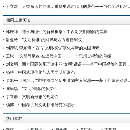
丁立群：人类命运共同体：唯物史观时代化的典范——当
相同主题阅读
韩庆祥：德性与理性的解释框架：中西对文明理解的差异
潘亚玲：“文明标准”的回归与西方道德霸权
刘德斌 李东琪：西方“文明标准”演化与新的大国博弈
王锐：“文明等级论”在近代中国—— 一个思想史视角的鸟瞰
刘文明：西方国际关系理论中的“文明”话语——基于中国视角的回顾与反思
杨耕：中国式现代化与人类文明新形态
吴旭平 于松江：“文明”概念的历史唯物主义审思——基于启蒙运动以
陈民镇：“文明”概念的多义性
丁立群：文明新形态的规定性
杨博：中国考古对文明标准研究的启示
热门专栏
秦晖
陈行之
郑永年
龙应台
丁学良