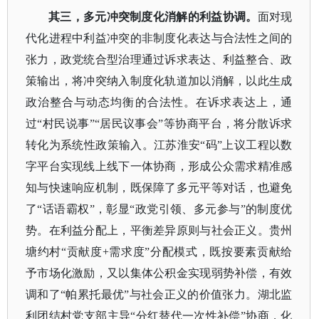
其三，多元冲突制度化消解的利益协调。
面对现
代化进程中利益冲突的非制度化表达与合法性之间的
张力，政党统合型治理通过诉求表达、利益整合、政
策输出，将冲突纳入制度化轨道加以消解，以此生成
政治整合与动态均衡的合法性。在诉求表达上，通
过
“村民说事”“居民议事会”等协商平台，将分散诉求
转化为系统性政策输入。江苏淮安“码”上议工程以数
字平台实现线上线下一体协商，形成公众需求精准感
知与快速响应机制，既保障了多元平等对话，也避免
了“话语霸权”，彰显“政党引领、多元参与”的制度优
势。在利益分配上，平衡差异原则与社会正义。贵州
塘约村“贡献度+需求度”分配模式，既按要素贡献给
予市场化激励，又以集体公积金实现弱势补偿，有效
调和了“帕累托最优”与社会正义的价值张力。湖北监
利团结村党支部主导“分红替代一次性补偿”协商，化