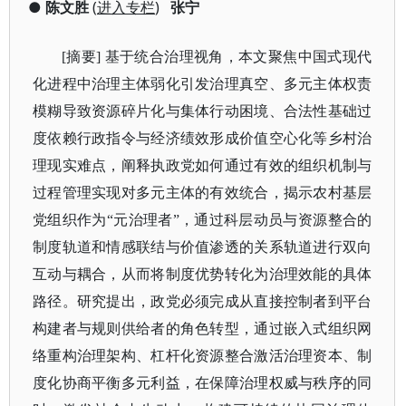
●
陈文胜
(
进入专栏
)
张宁
[摘要] 基于统合治理视角，本文聚焦中国式现代
化进程中治理主体弱化引发治理真空、多元主体权责
模糊导致资源碎片化与集体行动困境、合法性基础过
度依赖行政指令与经济绩效形成价值空心化等乡村治
理现实难点，阐释执政党如何通过有效的组织机制与
过程管理实现对多元主体的有效统合，揭示农村基层
党组织作为“元治理者”，通过科层动员与资源整合的
制度轨道和情感联结与价值渗透的关系轨道进行双向
互动与耦合，从而将制度优势转化为治理效能的具体
路径。研究提出，政党必须完成从直接控制者到平台
构建者与规则供给者的角色转型，通过嵌入式组织网
络重构治理架构、杠杆化资源整合激活治理资本、制
度化协商平衡多元利益，在保障治理权威与秩序的同