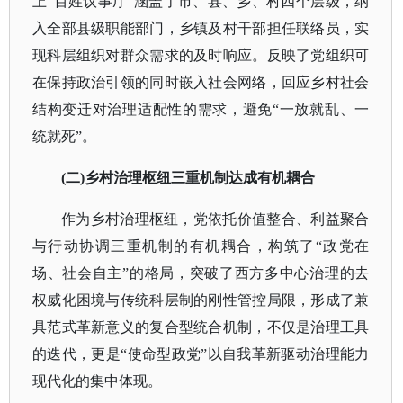
上
“百姓议事厅”涵盖了市、县、乡、村四个层级，纳
入全部县级职能部门，乡镇及村干部担任联络员，实
现科层组织对群众需求的及时响应。反映了党组织可
在保持政治引领的同时嵌入社会网络，回应乡村社会
结构变迁对治理适配性的需求，避免“一放就乱、一
统就死”。
(二)乡村治理枢纽三重机制达成有机耦合
作为乡村治理枢纽，党依托价值整合、利益聚合
与行动协调三重机制的有机耦合，构筑了
“政党在
场、社会自主”的格局，突破了西方多中心治理的去
权威化困境与传统科层制的刚性管控局限，形成了兼
具范式革新意义的复合型统合机制，不仅是治理工具
的迭代，更是“使命型政党”以自我革新驱动治理能力
现代化的集中体现。