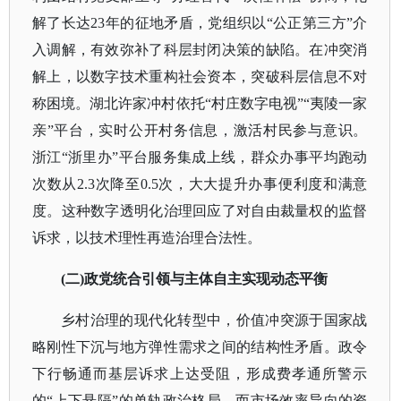
解了长达23年的征地矛盾，党组织以“公正第三方”介
入调解，有效弥补了科层封闭决策的缺陷。在冲突消
解上，以数字技术重构社会资本，突破科层信息不对
称困境。湖北许家冲村依托“村庄数字电视”“夷陵一家
亲”平台，实时公开村务信息，激活村民参与意识。
浙江“浙里办”平台服务集成上线，群众办事平均跑动
次数从2.3次降至0.5次，大大提升办事便利度和满意
度。这种数字透明化治理回应了对自由裁量权的监督
诉求，以技术理性再造治理合法性。
(二)政党统合引领与主体自主实现动态平衡
乡村治理的现代化转型中，价值冲突源于国家战
略刚性下沉与地方弹性需求之间的结构性矛盾。政令
下行畅通而基层诉求上达受阻，形成费孝通所警示
的
“上下悬隔”的单轨政治格局。而市场效率导向的资