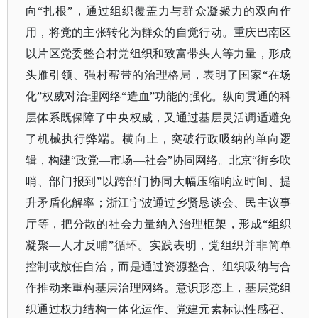
向“扎根”，通过组织覆盖力与群众凝聚力的双向作
用，将党的主张转化为群众的自觉行动。重庆巴南区
以片区党委整合村党组织和致富带头人等力量，形成
头雁引领、强村帮带的治理格局，表明了国家“在场
化”权威对治理网络“造血”功能的强化。纵向贯通的科
层体系既保障了中央权威，又通过基层灵活调适避免
了机械执行弊端。横向上，突破行政吸纳的单向逻
辑，构建“政党—市场—社会”协同网络。北京“街乡吹
哨、部门报到”以跨部门协同大幅压缩响应时间、提
升矛盾化解率；浙江宁波通过乡贤恳谈会、民主议事
厅等，把分散的社会力量纳入治理框架，形成“组织
凝聚—人才反哺”循环。实践表明，党组织并非简单
控制或放任自治，而是通过资源整合、组织吸纳与合
作推动来重构基层治理网络。意识形态上，基层党组
织通过权力结构一体化运作、党建元素标识性感召、