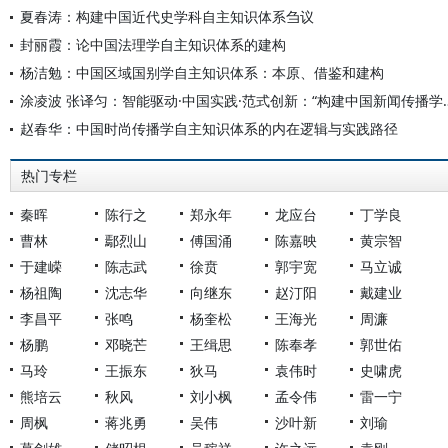
夏春涛：构建中国近代史学科自主知识体系刍议
封丽霞：论中国法理学自主知识体系的建构
杨洁勉：中国区域国别学自主知识体系：本原、借鉴和建构
涂凌波 张译匀：智能驱动·中国实践·范式创
赵春华：中国时尚传播学自主知识体系的内在逻辑与实践路径
热门专栏
秦晖
陈行之
郑永年
龙应台
丁学良
曹林
鄢烈山
傅国涌
陈嘉映
黄宗智
于建嵘
陈志武
徐贲
郭宇宽
马立诚
杨祖陶
沈志华
向继东
赵汀阳
戴建业
李昌平
张鸣
杨奎松
王海光
周濂
杨鹏
邓晓芒
王缉思
陈奉孝
郭世佑
马玲
王振东
狄马
袁伟时
史啸虎
熊培云
秋风
刘小枫
孟令伟
雷一宁
周枫
蒋兆勇
吴伟
沙叶新
刘瑜