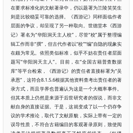
在要求标准化的文献著录中，仍以题署为兰陵笑笑生
则是比较稳妥可靠的选择。《西游记》同样面临作者
层面的争议，却呈现了另一种取向。世德堂本《西游
“华阳洞天主人校”，尽管“校”属于整理编
记》署名为
辑工作而非“撰”，但古代作者以“校”“编”自隐的现象实
在颇为常见。依照类似标准，似乎不妨在责任者层面
题写“华阳洞天主人”。
“全国古籍普查数据
目前，在
库”等平台检索，《西游记》的责任者直接标署为“吴
承恩”，这符合8.1.5.6
根据其他资料查考出责任者的著
录方式，而且学界也普遍认为这是一个大概率事件。
但其本质上仍然是来源于后世研究者的假说，而非文
献自身的直接证据。于是，这就变成了以一个仍存争
议的学术推论，取代了文献原貌，实际上带有一定的
误导性质，不符合古籍编目的客观著录原则，致使阅