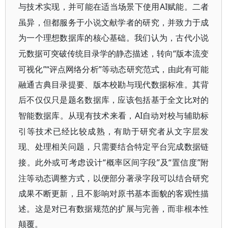
AI赋能。二者
与技术实现，并可能在适当场景下使用
虽异，但都服务于小说文献学者的研究，并致力于成
为一个理想数据库的核心基础。我们认为，古
代小说
“版本流变
元数据可突破传统目录学的静态描述，转向
可视化”“评点网络分析”等动
态研究范式，
由此有可能
融通古典目录提要、版本校勘与现代数据标准。其背
后不仅仅只是题名数据库，
应该包括基于全文比对的
AI自动对校与辅助标
智能数据库。从现有技术来看，
引等技术已经比较成熟，
有助于研究者从文字层发
现、处理相关问题，只需要结合特定平台完成数据链
“概
”及“置信度”附
接。此外或可考虑设计
率区间字段
注等动态调整方式，以便部分著录字段可以结合研究
成果不断更新，且不影响对原书基本面貌的客观性描
述。这是对已有数据规范的扩展与完善，而非根本性
颠覆。