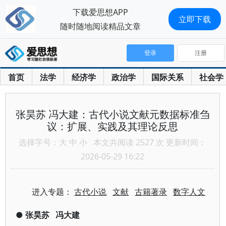
下载爱思想APP
立即下载
随时随地阅读精品文章
登录
注册
首页
法学
经济学
政治学
国际关系
社会学
张昊苏 冯大建：古代小说文献元数据标准刍
议：扩展、实践及其理论反思
选择字号：
大
中
小
本文共阅读 2527 次 更新时间：
2026-05-29 16:22
进入专题：
古代小说
文献
古籍著录
数字人文
●
张昊苏
冯大建