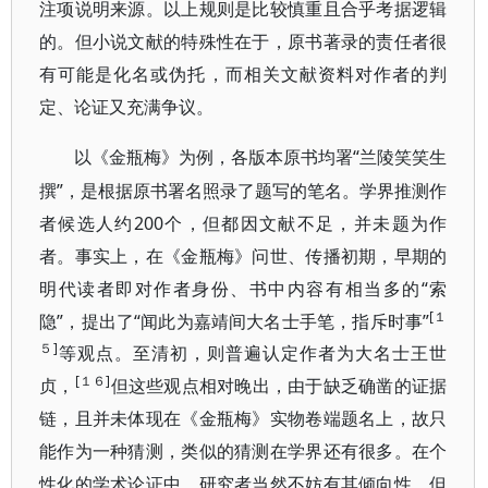
注项说明来源。以上规则是比较慎重且合乎考据逻辑
的。但小说文献的特殊性在于，原书著录的责任者很
有可能是化名或伪托，而相关文献资料对作者的判
定、论证又充满争议。
“兰陵笑笑生
以《金瓶梅》为例，各版本原书均署
撰”，是根据原书署名照录了题写的笔名。学界推测作
者候选人约200个，但都因文献不足，并未题为作
者。事实上，在《金瓶梅》问世、传播初期，早期的
明代读者即对作者身份、书中内容有相当多的“索
[１
隐”，提出了“闻此为嘉靖间大名士手笔，指斥时事”
５]
等观点。至清初，则普遍认定作者为大名士王世
[１６]
贞，
但这些观点相对晚出，由于缺乏确凿
的证据
链，且并未体现在《金瓶梅》实物卷端题名上，故只
能作为一种猜测，类似的猜测在学界还有很多。
在个
性化的学术论证中，研究者当然不妨有其倾向性，但