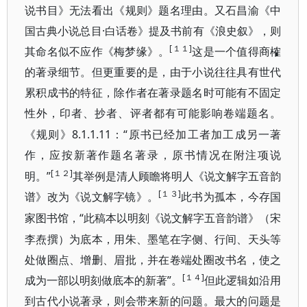
说书目》无法看出《规则》题名理由。又石昌渝《中
国古典小说总目·白话卷》提及书前有《浪史叙》，则
[１１]
其命名似不应作《梅梦缘》。
这是一个值得商榷
的著
录细节。但更重要的是，由于小说往往具有世代
累积成书的特征，除作者在著录题名时可能有不固定
性外，
印者、抄者、评者都有可能影响卷端题名。
8.1.1.11：“原书已经加工者加工成另一
《规则》
著
作，应
按新著作题名著录，原书情况在附注项说
[１２]
”
明。
其举例是清人顾瞻将明人《说文解字五音韵
[１３]
谱》
改
为《说
文解字镜》。
此书为孤本，今存国
“此稿本以明刻《说文解字五音韵谱》（宋
家图书馆，
李焘撰）为底本，用朱、墨笔在字侧、行间、天头等
处做圈点、增删、眉批，并在卷端处圈改书名，使之
[１４]
成为一
”。
部以明刻做底本的新著
但此逻辑如沿用
到古代小说著录，则会带来新的问题。最大的问题是