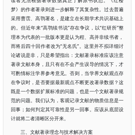
读者无法根据
著录数据真正了解原书状态。《红楼
梦》的作者著录则进一步解释了其复杂性。过去普遍
采用曹霑、高鹗署名，
是建立在长期学术共识基础上
“高鹗续书说”存在争议，以“红研所”整
的。但近年来
理本为代表的一批版本更是认为程、高并非续书者，
而将后四十回作者改为“无名氏”。这里并不拟详细讨
论诸说是非，只是希望指出：文献著录标准应该注意
著录文献本身，且只有在不会产生误导的情况下，才
可酌情标注学界参考意见。否则，当学界文献观点存
在争议时，是否要据最新观点不断更改著录数据？这
既是一个数据扩展标准的问题，也是一个文献著录规
范的问题。我们认为，客观记录文献的物质信息是一
回事；如何判定其可靠性是另一回事。应该从底层设
计就将二者清晰区分开来。
三、文献著录理念与技术解决方案