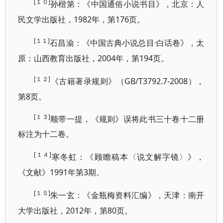
[１０]
孙楷第：《中国通俗小说书目》，北京：人
1982年，第176页。
民文学出版社，
[１１]
·白话卷》，太
石昌渝：《中国古典小说总目
原：山西教育出版社，2004年，第194页。
[１２]
GB/T3792.7-2008），
《古籍著录规则》（
第8页。
[１３]
顺带一提，《规则》误将此书三十卷十二册
标注为十二卷。
[１４]
寒冬虹：《顾瞻稿本〈说文解字镜〉》，
1991年第3期。
《文献》
[１５]
朱一玄：《金瓶梅资料汇编》，天津：南开
2012年，第80页。
大学出版社，