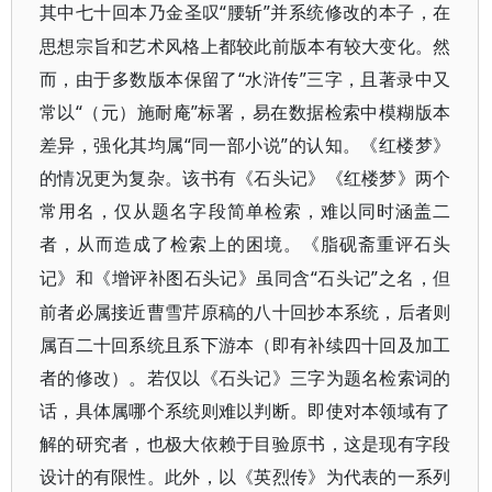
“腰斩”并系统修改的本子，在
其中七十回本乃金圣叹
思想宗旨和艺术风格上都较此前版本有较大变化。然
而，由于多数版本保留了“水浒传”三字，且著录中又
常以“（元）施耐庵”标署，易在数据检索中模糊版本
差异，强化其均属“同一部小说”的认知。《红楼梦》
的情况更为复杂。该书有《石头记》《红楼梦》
两个
常用名，仅从题名字段简单检索，难以同时涵盖二
者，从而造成了检索上的困境。《脂砚斋重评石头
“石头记”之名，但
记》
和《增评补图石头记》虽同含
前者必属接近曹雪芹原稿的八十回抄本系统，后者则
属百二十回系统且系下游本（即有补续四十回及加工
者的修改）。若仅以《石头记》三字为题名检索词的
话，具体属哪个系统则难以判断。即使对本领域有了
解的研究者，也极大依赖于目验原书，这是现有字段
设计的有限性。此外，以《英烈传》为代表的一系列