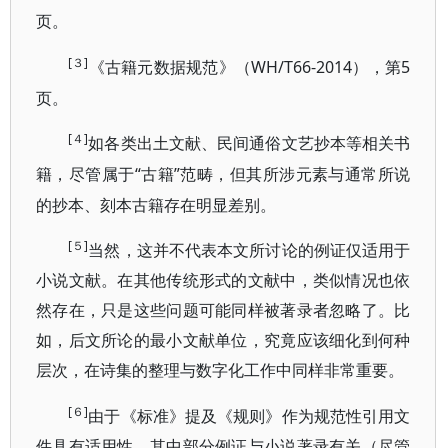
页。
[３]
WH/T66-2014），第5
《古籍元数据规范》（
页。
[４]
如各类出土文献、民间通俗文艺抄本等相关书
“古籍”范畴，但其所涉元素与通常所说
籍，尽管属于
的抄本、刻本古籍存在明显差别。
[５]
当然，这并不代表本文所讨论的例证仅适用于
小说文献。在其他传统形式的文献中，类似情况也依
然存在，只是这些问题可能同样被著录者忽略了。比
如，后文所论的最小文献单位，究竟应该细化到何种
层次，在诗集的整理与数字化工作中同样非常重要。
[６]
由于《标准》提及《规则》作为规范性引用文
件具有适用性，其中部分例证与小说著录有关（尽管