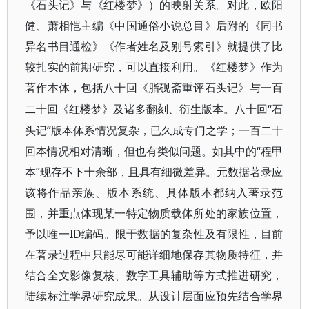
《石头记》与《红楼梦》）的映射关系。对此，欧阳
健、萧相恺主编《中国通俗小说总目》后附的《同
书
异名书目通检》《作者姓名及别号索引》就提供了比
较扎实的前期研究，可以直接利用。《红楼梦》作为
著作本体，包括八十回《脂砚斋重评石头记》与一百
“石
二十回《红楼梦》及诸多翻刻、衍生版本。八十回
头记”版本体系情况复杂，已久成专门之学；一百二十
回本情况相对清晰，但也有类似问题。如其中的“程甲
本”现存不下十余部，且具有细微差异。元数据著录应
该将作品亲族、版本系统、具体版本都纳入著录范
围，并重点体现某一特定物质载体所处的家族位置，
予以唯一ID编码。限于数据的复杂性及有限性，目前
在著录过程中只能尽可能详细地保存其物质特征，并
结合全文影像复核、数字工具辅助等方式推进研究，
陆续标注学界研究成果。从设计层面应预先结合学界