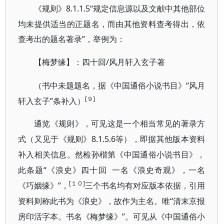
8.1.1.5“规定信息源以及文献中其他部位
《规则》
均未提供适当的正题名，而由其他资料查考得出，依
查考出的题名著录”，举例为：
/风月轩入玄子著
【梅梦缘】：四十回
“风月
（书中未题题名，据《中国通俗小说书目》
[９]
轩入玄子”条补入）
通览《规则》，可见这是一个相当常见的著录方
8.1.5.6等），即据其他版本资料
式（又见于《规则》
补入
相关信息。然检孙楷第《中国通俗小说书目》，
“《浪史》四十回 一名《浪史奇观》，一名
此条题
[１０]
《巧姻缘》”，
三
个书名均有对应版本依据，引用
“清末京报
资料则称此书为《浪史》，故作为主名。唯
房印活字本。书名《梅梦缘》”。可见从《中国通俗小