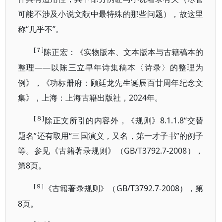
可能不涉及小说文献中最特殊的那些问题），故这里
“几乎不”。
称
[７]
陈正宏：《实物版本、文本版本与古籍稿本的
——以陈三立早年诗集稿本〈诗录〉的整理为
整理
例》，《功标册府：顾廷龙先生诞辰百廿周年纪念文
集》，上海：上海古籍出版社，2024年。
[８]
8.1.1.8“交替
除正文所引的内容外，《规则》
题名”还有取用“三国演义，又名，第一才子书”的例子
等。参见《古籍著录规则》（GB/T3792.7-2008），
第8页。
[９]
GB/T3792.7-2008），第
《古籍著录规则》（
8页。