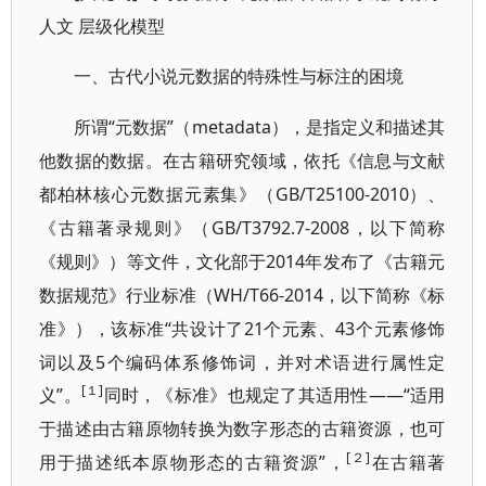
人文
层级化模型
一、古代小说元数据的特殊性与标注的困境
“元数据”（metadata），是指定义和描述其
所谓
他数据的数据。在古籍研究领域，依托《信息与文
献
GB/T25100-2010
都柏林核心元数据元素集》（
）、
GB/T3792.7-2008
《古籍著录规则》（
，以下简称
2014年发布了《古籍元
《规则》）等文件，文化部于
数据规范》行业标准（WH/T66-2014
，以下简称《标
“共设计了21个元素、43个元素修饰
准》），
该标准
词以及5个编码体系修饰词，并对术语进行属性定
[１]
义”。
——“适用
同时，《标准》也规定了其适用性
于描述由古籍原物转换为数字形态的古籍资源，也
可
[２]
”，
用于
描述纸本原物形态的古籍资源
在古籍著