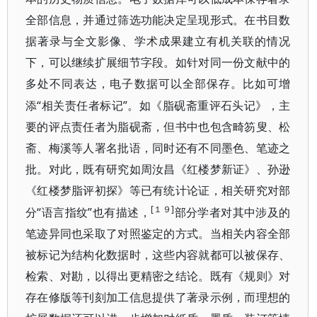
全部信息，并通过筛选功能决定呈现形式。在书目数
据著录与全文影像、学术成果建立有机关联的情况
下，可以继续扩展细节字段。如针对同一份文
献中的
多处不同表达，电子数据可以全部保存。比如可增
“相关责任者标记”。如《脂砚斋重评石头记》，
添
主
要的评点责任者为脂砚斋，但书中也包含畸笏叟、松
斋、梅溪等人署名批语，同时还有不同墨色、笔迹之
批。对此，既有研究如周汝昌《红楼梦新证》、孙逊
《红楼梦脂评初探》等已有统计论证，相关研究对部
[１９]
“语言指纹”也有描述，
分
部分学者对其中涉及的
笔迹异同也采取了对照鉴定的方式。当相关内容全部
被标记为结构化数据时，这些内容就都可以被保存、
检索、对勘，以得出更精密之结论。既有《规则》对
存在修版等刊刻加工信息提供了著录示例，而理想的