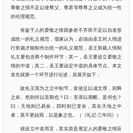
尊敬之情不足以使尊父、尊君等尊尊之义成为统一性
的伦理规范。
有鉴于人的爱敬之情因参差不齐而不足以自发形
成统一的礼义规范，儒家认为，必须由圣王对人情进
行剪裁才能制作出统一的礼义规范，圣王剪裁人情制
礼主要包含两个制作环节：其一，圣王要设立爱敬之
情的中道；其二，圣王要设定中道的具体节点。本文
首先就第一个环节进行论述，其展开如下：
故先王焉为之立中制节，壹使足以成文理，则释
之矣。然则何以至期也？曰：至亲以期断。是何也？
曰：天地则已易矣，四时则已变矣，其在天地之中
者，莫不更始焉，以是象之也。（《礼记·三年问》）
就设立中道而言，其实质是厘定人的爱敬之情应