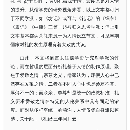
礼”与“贤于其初”，表明礼虽源于情，最终又是对人情
的提升。从儒学史的研究视角来看，以上文本都可归
于不同学派，如《坊记》或可与《礼记》的《缁衣》
《表记》《中庸》三篇一起被归入思孟学派；但上引
文本基本都认为礼来源于为人情设立节文，可见早期
儒家对礼的发生原理有着大致的共识。
由此，本文将搁置以往儒学史研究对学派的讨
论，而在哲理的层面分析礼基于人情的制作原理。聚
焦于爱敬之情与亲尊之义，儒家认为，即便人心中已
然存在爱敬之情，二者在不同人心中也是参差不齐、
厚薄不一的；而亲亲、尊尊却是统一的政教标准，礼
义要求爱敬之情在特定的人伦关系中具有固定的浓
度。面对从多样至统一的鸿沟，人情仅凭自身难以跨
越，关于此，《礼记·三年问》云：