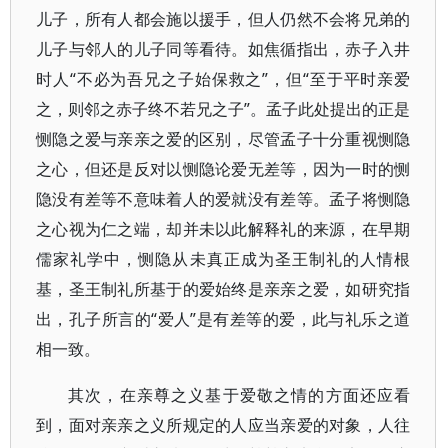
儿子，所有人都会施以援手，但人仍然不会将兄弟的
儿子与邻人的儿子同等看待。如焦循指出，赤子入井
时人“不必为吾兄之子始保救之”，但“至于平时亲爱
之，则邻之赤子终不若兄之子”。孟子此处提出的正是
恻隐之爱与亲亲之爱的区别，尽管孟子十分重视恻隐
之心，但还是反对以恻隐论爱无差等，因为一时的恻
隐没有差等不意味着人的爱就没有差等。孟子将恻隐
之心视为仁之端，却并未以此解释礼的来源，在早期
儒家礼学中，恻隐从未真正成为圣王制礼的人情根
基，圣王制礼所基于的爱始终是亲亲之爱，如研究指
出，孔子所言的“爱人”是有差等的爱，此与礼乐之道
相一致。
其次，在亲尊之义基于爱敬之情的方面还应看
到，面对亲亲之义所规定的人应当亲爱的对象，人往