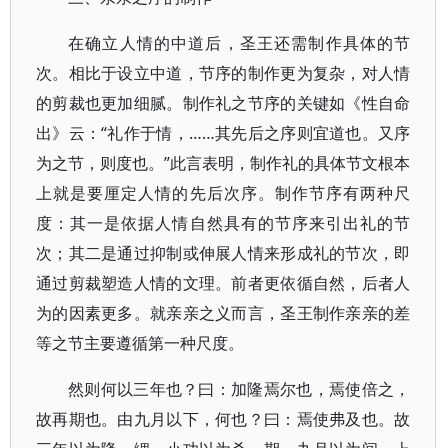
在确立人情的中道后，圣王还需制作具体的节
次。相比于设立中道，节序的制作更为复杂，对人情
的剪裁也更加细腻。制作礼之节序的关键如《性自命
出》云：“礼作于情，……其先后之序则宜道也。又序
为之节，则度也。”此言表明，制作礼的具体节文根本
上就是要厘定人情的先后次序。制作节序有两种尺
度：其一是依据人情自然具有的节序来引出礼的节
次；其二是通过抑制或伸展人情来形成礼的节次，即
通过剪裁塑造人情的文理。前者更依循自然，后者人
为的因素更多。就亲亲之义而言，圣王制作亲亲的差
等之节主要遵循第一种尺度。
然则何以三年也？曰：加隆焉尔也，焉使倍之，
故再期也。由九月以下，何也？曰：焉使弗及也。故