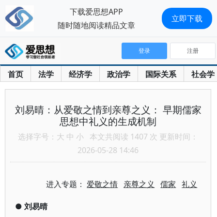
下载爱思想APP
立即下载
随时随地阅读精品文章
登录
注册
首页
法学
经济学
政治学
国际关系
社会学
刘易晴：从爱敬之情到亲尊之义： 早期儒家
思想中礼义的生成机制
选择字号：
大
中
小
本文共阅读 1407 次 更新时间：
2026-05-28 14:46
进入专题：
爱敬之情
亲尊之义
儒家
礼义
●
刘易晴