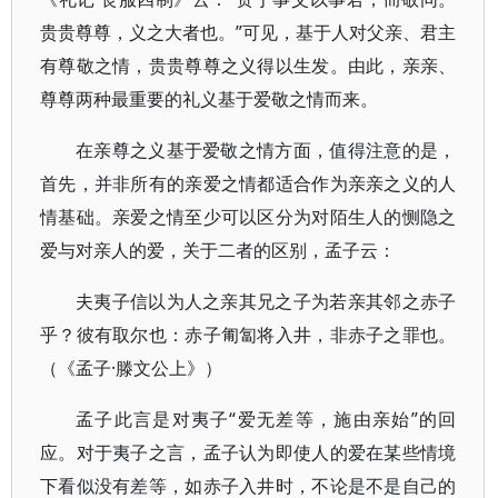
贵贵尊尊，义之大者也。”可见，基于人对父亲、君主
有尊敬之情，贵贵尊尊之义得以生发。由此，亲亲、
尊尊两种最重要的礼义基于爱敬之情而来。
在亲尊之义基于爱敬之情方面，值得注意的是，
首先，并非所有的亲爱之情都适合作为亲亲之义的人
情基础。亲爱之情至少可以区分为对陌生人的恻隐之
爱与对亲人的爱，关于二者的区别，孟子云：
夫夷子信以为人之亲其兄之子为若亲其邻之赤子
乎？彼有取尔也：赤子匍匐将入井，非赤子之罪也。
（《孟子·滕文公上》）
孟子此言是对夷子“爱无差等，施由亲始”的回
应。对于夷子之言，孟子认为即使人的爱在某些情境
下看似没有差等，如赤子入井时，不论是不是自己的