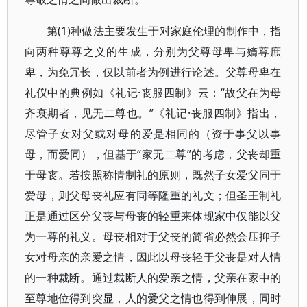
第(1)种做法主要发生于对家庭伦理的制作中，指
向两种尊尊之义的生成，分别为父尊母卑与嫡尊庶
卑，为免冗长，仅以前者为例进行论述。父尊母卑在
礼仪中的典例如《礼记·丧服四制》云：“故父在为母
齐衰期者，见无二尊也。”《礼记·丧服四制》指出，
尽管子女对父或对母的爱是相同的（资于事父以事
母，而爱同），但基于“家无二尊”的考虑，父丧却重
于母丧。若按照称情制礼的原则，既然子女爱父同于
爱母，则父母丧礼应有同等隆重的礼文；但圣王制礼
正是通过区分父丧与母丧的轻重来体现家中仅能以父
为一尊的礼义。母丧相对于父丧的简省必然会压抑子
女对母亲的亲爱之情，因此以母丧轻于父丧是对人情
的一种裁断。通过裁断人的爱亲之情，父亲在家中的
至尊地位得到突显，人的爱父之情也得到伸展，同时