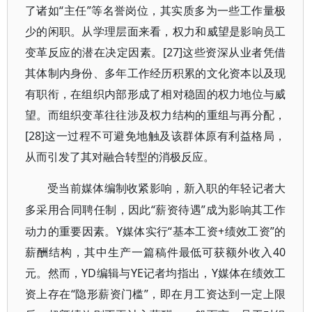
了诸如“主任”等名誉岗位，其实质多为一些工作量极
少的闲职。从学理层面来看，权力和威望是影响员工
变革反应的潜在决定因素。[27]这些资深从业者凭借
其体制内身份、多年工作经历积累的文化资本以及现
有职衔，在组织内部形成了相对稳固的权力地位与威
望。而组织变革往往涉及权力结构的重组与再分配，
[28]这一过程不可避免地触及该群体原有利益格局，
从而引发了其对融合转型的消极反应。
受当前媒体编制收紧影响，新入职的年轻记者大
“薪资待遇”成为影响其工作
多采用合同聘任制，因此
动力的重要因素。Y媒体实行“基本工资+绩效工资”的
薪酬结构，其中生产一篇稿件最低可获额外收入40
元。然而，YD编辑与YE记者均指出，Y媒体在绩效工
资上存在“隐形薪资门槛”，即在月工资达到一定上限