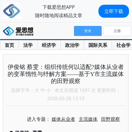
下载爱思想APP
立即下载
随时随地阅读精品文章
登录
注册
首页
法学
经济学
政治学
国际关系
社会学
伊俊铭 蔡雯：组织传统何以适配?媒体从业者
的变革惰性与纾解方案——基于Y市主流媒体
的田野观察
选择字号：
大
中
小
本文共阅读 1697 次 更新时间：
2026-05-28 13:10
进入专题：
媒体从业者
主流媒体
田野观察