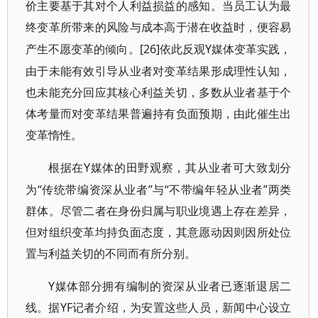
价主要基于其对个人利益损益的感知。当员工认为最
终变革所带来的风险与成本高于潜在收益时，便容易
[26]依此反观Y媒体变革实践，
产生不愿变革的倾向。
由于未能有效引导从业者对变革结果形成理性认知，
也未能充分回应其核心利益关切，多数从业者基于个
体考量而对变革结果普遍持有负面预期，由此催生出
变革惰性。
Y媒体的田野观察，其从业者可大致划分
根据在
为“传统带编资深从业者”与“不带编年轻从业者”两类
群体。尽管二者在身份归属与职业境遇上存在差异，
但对组织变革均持负面态度，其意愿动因则因所处位
置与利益关切的不同而有所分别。
Y媒体部分拥有编制的资深从业者已逐渐退居二
线。据YF记者介绍，为安置这些人员，新闻中心设立