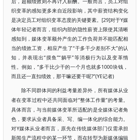
后，超额绩效则不再计入薪酬。一般而言，员工对组
织变革的感知更多来自近段影响，其中薪资结构变化
是决定员工对组织变革态度的关键要素。[29]对于Y媒
体年轻记者而言，组织内部的隐性薪资上限使其清晰
感知到，媒体变革额外产生的工作负荷并不能匹配相
当的绩效工资，相应产生了“干多干少差别不大”的认
知，并表现出“摸鱼”“躺平”等消极行为以及变革惰
性。例如，“多干比少干的一个月也就多1000块钱，
而且还一直扣绩效，那干嘛还要干呢?”(YE记者)
除不同群体间的利益考量差异外，所有媒体从业
“整体工作量”的考量。
者在变革过程中还共同面临对
具体而言，与当前媒体变革所适配的是全媒体记者角
色，要求从业者具备采、写、编一体化的综合能力。
对Y媒体从业者而言，原先在传统媒体部门仅需承担
新闻生产流程中的某一环节，而在转型为新媒体编辑