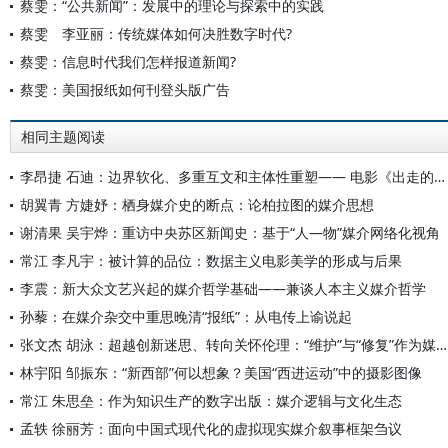
蔡雯：“公共新闻”：发展中的理论与探索中的实践
蔡雯 李亚丽：传统媒体如何决胜数字时代?
蔡雯：信息时代我们怎样报道新闻?
蔡雯：美国报纸如何刊登头版广告
相同主题阅读
李昂捷 石迪：边界软化、多重互文和主体性重塑—— 电影《出走的决心》与“当代娜拉”媒介形象再建构
胡翼青 方婕妤：栖身媒介史的断点：论柏拉图的媒介思想
谢清果 吴宇烨：重访中央苏区新闻史：基于“人—物”媒介网络化视角
常江 李凡宇：被计算的品位：数据主义电影美学的形成与后果
李震：新大众文艺兴起的媒介哲学基础——兼谈人本主义媒介哲学
孙藜：在媒介杂交中重思晚清“报纸”：从电传上谕说起
张文杰 胡泳：超越创新迷思、转向关怀伦理：“维护”与“修复”作为媒介研究的可持续性视角
林宇阳 邹振东：“新西部”何以想象？美国“西进运动”中的摄影图像
常江 朱思垒：作为知识生产的数字出版：媒介逻辑与文化生态
孟轶 徐丽芳：面向中国式现代化的虚拟现实媒介叙事框架刍议