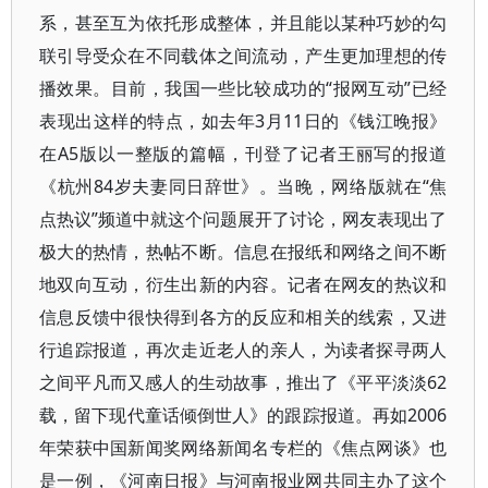
系，甚至互为依托形成整体，并且能以某种巧妙的勾
联引导受众在不同载体之间流动，产生更加理想的传
播效果。目前，我国一些比较成功的“报网互动”已经
表现出这样的特点，如去年3月11日的《钱江晚报》
在A5版以一整版的篇幅，刊登了记者王丽写的报道
《杭州84岁夫妻同日辞世》。当晚，网络版就在“焦
点热议”频道中就这个问题展开了讨论，网友表现出了
极大的热情，热帖不断。信息在报纸和网络之间不断
地双向互动，衍生出新的内容。记者在网友的热议和
信息反馈中很快得到各方的反应和相关的线索，又进
行追踪报道，再次走近老人的亲人，为读者探寻两人
之间平凡而又感人的生动故事，推出了《平平淡淡62
载，留下现代童话倾倒世人》的跟踪报道。再如2006
年荣获中国新闻奖网络新闻名专栏的《焦点网谈》也
是一例，《河南日报》与河南报业网共同主办了这个