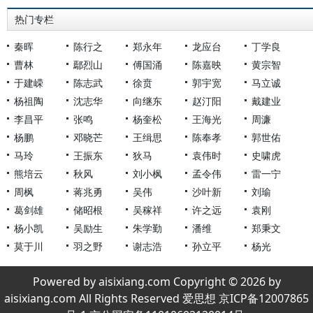
热门专栏
秦晖
陈行之
郑永年
龙应台
丁学良
曹林
鄢烈山
傅国涌
陈嘉映
黄宗智
于建嵘
陈志武
徐贲
郭宇宽
马立诚
杨祖陶
沈志华
向继东
赵汀阳
戴建业
李昌平
张鸣
杨奎松
王海光
周濂
杨鹏
邓晓芒
王缉思
陈奉孝
郭世佑
马玲
王振东
狄马
袁伟时
史啸虎
熊培云
秋风
刘小枫
孟令伟
雷一宁
周枫
蒋兆勇
吴伟
沙叶新
刘瑜
葛剑雄
储昭根
吴稼祥
许之远
袁刚
杨小凯
吴励生
朱学勤
潘维
郑秉文
莫于川
羽之野
谢志浩
孙立平
杨光
Powered by aisixiang.com Copyright © 2026 by
aisixiang.com All Rights Reserved 爱思想 京ICP备12007865