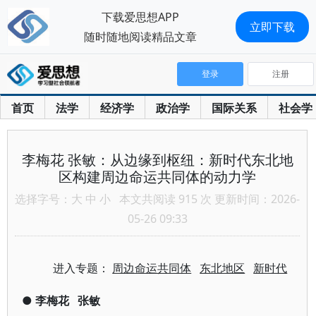
下载爱思想APP
立即下载
随时随地阅读精品文章
登录
注册
首页
法学
经济学
政治学
国际关系
社会学
李梅花 张敏：从边缘到枢纽：新时代东北地
区构建周边命运共同体的动力学
选择字号：
大
中
小
本文共阅读 915 次 更新时间：2026-
05-26 09:33
进入专题：
周边命运共同体
东北地区
新时代
●
李梅花
张敏