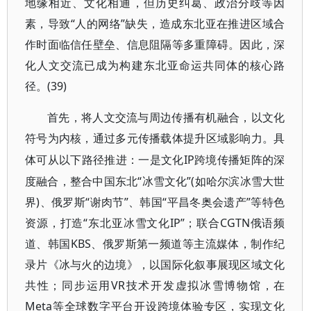
地缘相近、文化相通，但历史纠葛、政治分歧等因
素，导致“人的网络”缺失，造成东北亚在推进区域合
作时面临信任壁垒、信息阻隔等多重障碍。因此，深
化人文交流已成为构建东北亚命运共同体的核心路
径。(39)
首先，将人文交流与周边传播有机融合，以文化
符号为内核，通过多元传播载体提升区域影响力。具
IP跨境传播矩阵的深
体可从以下路径推进：一是文化
度融合，整合中国东北“冰雪文化”(如哈尔滨冰雪大世
界)、俄罗斯“谢肉节”、韩国“平昌冬奥会遗产”等特色
资源，打造“东北亚冰雪文化IP”；联合CGTN俄语频
道、韩国KBS、俄罗斯第一频道等主流媒体，制作纪
录片《冰与火的边境》，以国际化叙事展现区域文化
共性；同步运用VR技术开发虚拟冰雪博物馆，在
Meta等全球数字平台开设跨境体验专区，实现文化