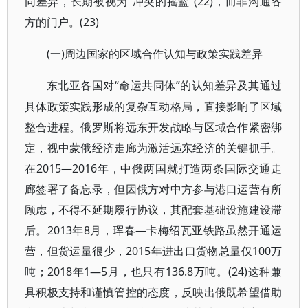
同差异，长期被视为“冲突的摇篮”(22)，而非沟通各
方的门户。(23)
(一)周边国家的区域合作认知与政策实践差异
“命运共同体”的认知差异及其通过
东北亚各国对
具体政策实践形成的复杂互动格局，直接影响了区域
整合进程。俄罗斯将远东开发战略与区域合作紧密绑
定，视中蒙俄经济走廊为激活远东经济的关键抓手。
在2015—2016年，中俄两国就打造两条国际交通走
廊签署了备忘录，但因俄方对中方参与港口运营有所
顾虑，不得不延期履行协议，其配套基础设施建设滞
后。2013年8月，珲春—卡梅绍瓦亚铁路虽然开通运
营，但货运量很少，2015年进出口货物总量仅100万
吨；2018年1—5月，也只有136.8万吨。(24)这种兼
具积极支持和谨慎管控的态度，反映出俄既希望借助