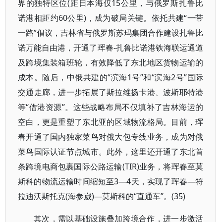
界的独特区位(距日本海仅15公里，与俄罗斯扎鲁比
诺港相距约60公里)，成为破局关键。依托共建“一带
一路”倡议，吉林省与俄罗斯苏玛集团合作建设扎鲁比
诺万能自由港，开通了珲春-扎鲁比诺港铁海联运通道
及跨境集装箱班轮，有效降低了东北地区货物运输的
成本。随后，中俄共建的“滨海1号”和“滨海2号”国际
交通走廊，进一步拓展了斯拉维扬卡港、波斯耶特港
等“借港资源”。这些战略布局不仅填补了吉林海运的
空白，更是重塑了东北亚的区域物流格局。目前，珲
春开通了国内独家菜鸟对俄大包专线业务，成为对俄
菜鸟国际认证节点城市。此外，这里还开通了东北首
条跨境电商包裹国际公路运输(TIR)业务，将珲春至莫
斯科的物流运输时间缩短至3—4天，实现了珲春—符
拉迪沃斯托克(海参崴)—莫斯科的“直通车”。(35)
其次，需以基础设施叠加跨境合作，进一步激活