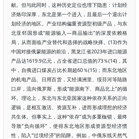
献。但与此同时，这种历史定位也埋下隐患：计划经
济烙印深厚，东北是第一个进入，且最后一个退出计
划经济的地区。产业结构偏重资源型初级产品，与东
北亚邻国形成“能源输入—商品输出”的深度依赖格
局，从而面临产业替代和选择的战略抉择。(13)作为
中国对接俄蒙能源的前沿，黑龙江省2023年进口能源
产品达1619.9亿元，占全省进口总值的73％(14)，其
中，自俄进口煤炭占比长期超60％(15)；而东北地区
的机电产品、日用百货，又经满洲里、绥芬河等陆路
口岸，流向俄罗斯，形成“能源南下、商品北上”的循
环。理论上，东北与东北亚国家这种依存关系的正向
逻辑，是相互激活、资源互补，进而形成理想的经济
共生体。但事实上，这种“依存”成为多重枷锁，最终
导致“负向循环”，使得东北地区形成资源型经济惯
性，陷入“过境经济”的陷阱。例如，中俄东线天然气