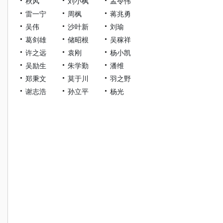
秋风
刘小枫
孟令伟
雷一宁
周枫
蒋兆勇
吴伟
沙叶新
刘瑜
葛剑雄
储昭根
吴稼祥
许之远
袁刚
杨小凯
吴励生
朱学勤
潘维
郑秉文
莫于川
羽之野
谢志浩
孙立平
杨光