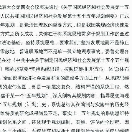
人民代表大会第四次会议表决通过《关于国民经济和社会发展第十五
华人民共和国国民经济和社会发展第十五个五年规划纲要》正式
五年规划，是党治国理政的重要方式，也是我国实现经济快速发
理方式之所以成功，关键在于将系统思维贯穿于规划工作的全过
方法论基础。坚持系统思维，要求我们“坚持发展地而不是静止
是零散地、普遍联系地而不是单一孤立地观察事物，妥善处理各
总书记在对《中共中央关于制定国民经济和社会发展第十五个五年规
》稿的起草要“坚持系统思维，按照统筹推进‘五位一体’总体布
求，全面部署经济社会发展和党的建设各方面工作”。从系统思维
展的宏伟蓝图，更是一项层次复杂、结构严谨的系统工程。然
焦于某一个“五年规划”，深入剖析其规划内容、指导思想与现
个五年规划（计划）史，系统总结其在编制与实施中的历史经
思维特质的研究成果尚显不足。事实上，五年规划的系统思维特
规划体系之间，还体现于规划编制、实施、评估的全过程。因
主体三个维度，系统研究和探析五年规划所蕴含的系统思维特