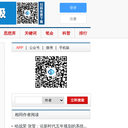
登录
注册
思想库
关键词
笔会
科普
排行
|
|
|
APP
公众号
微博
手机版
相同作者阅读
哈战荣 张莹：论新时代五年规划的系统思维