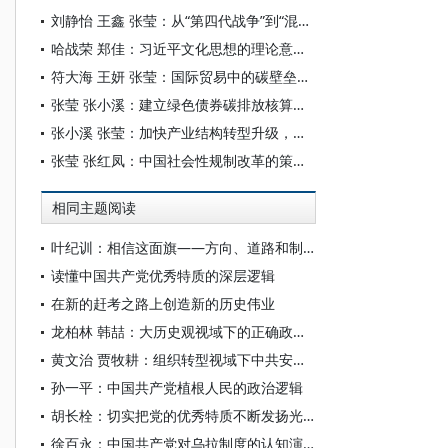
刘静怡 王鑫 张莹：从“第四代战争”到“混合战争”：美国战略思想的流变
哈战荣 郑佳：习近平文化思想的理论意蕴探赜
符大海 王妍 张莹：国际贸易中的碳壁垒：发展趋势、影响及中国对策
张莹 张小溪：建立绿色债券碳排放核算体系的思路及建议——基于“双碳”目标背景
张小溪 张莹：加快产业结构转型升级，积极稳妥推进碳达峰碳中和
张莹 张红凤：中国社会性规制改革的策略选择——基于改革实践与特征
相同主题阅读
叶纪训：相信这面旗——方向、道路和制度上擎起党的一面旗
读懂中国共产党优秀特质的深层逻辑
在新的赶考之路上创造新的历史伟业
龙柏林 韩喆：大历史观视域下的正确政绩观
黄文治 贾牧耕：组织转型视域下中共安徽省临时委员会的“两建两废”（1927—1931）
孙一平：中国共产党植根人民的政治逻辑
胡长栓：切实把党的优秀特质不断发扬光大
徐百永：中国共产党对乌拉制度的认知演变与西藏民主改革