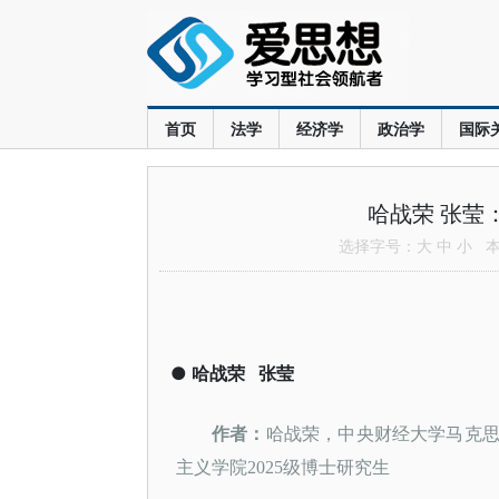
首页
法学
经济学
政治学
国际
哈战荣 张莹
选择字号：
大
中
小
本文
●
哈战荣
张莹
作者：
哈战荣，中央财经大学马克
主义学院
2025级博士研究生