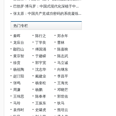
巴勃罗·博马罗：中国式现代化深植于中国共产党的系统性规划与全方位治理实践
张太原：中国共产党成功密码的系统凝练与理论升华
热门专栏
秦晖
陈行之
郑永年
龙应台
丁学良
曹林
鄢烈山
傅国涌
陈嘉映
黄宗智
于建嵘
陈志武
徐贲
郭宇宽
马立诚
杨祖陶
沈志华
向继东
赵汀阳
戴建业
李昌平
张鸣
杨奎松
王海光
周濂
杨鹏
邓晓芒
王缉思
陈奉孝
郭世佑
马玲
王振东
狄马
袁伟时
史啸虎
熊培云