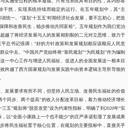
制与实施全过程的根本遵循。只有当系统具有目的性，其内部各
除干扰，实现系统持续而稳定的运行。在五年规划中，其
“主
谐统一。“谋划‘十五五’时期经济社会发展，要不忘初心，把造
保障和改善民生，稳步推动共同富裕”。五年规划作为我们党治
底超越了将经济发展与人的发展相割裂的二元对立思维，致力于
近平总书记强调：“好的方针政策和发展规划都应该顺应人民意
众中去。”中国共产党始终将“靠民规划”“为民规划”作为编制
设这一中心工作与增进人民福祉、促进人的全面发展这一根本目
有效跨越了西方国家规划与发展实践中由资本逻辑主导所导致的
。
景、发展要求有所不同，但坚持人民立场、改善民生福祉的价值
“两个同步、两个提高”的收入分配改革目标，着力推动经济增长
三五”规划将“脱贫攻坚”设为约束性指标，明确了到2020年“实
目标，以“全面小康路上一个也不能少”的庄严承诺彰显了发展成果
一步将民生福祉置于核心位置，在规划的主要指标中，直接关乎