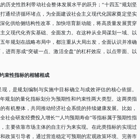
的历史性胜利带动社会整体发展水平的跃升；“十四五”规划坚
力打通经济循环堵点，为全面建设社会主义现代化国家奠定坚实
和深化供给侧结构性改革，加快培育新动能，将高质量发展贯穿
会主义现代化夯实基础、全面发力。在这种从全局谋划一域、以
个五年规划在战略布局中，都注重从大局出发，全面认识并准确
，进而形成“突破一点、激活全盘”的杠杆效应，以点带面、以
约束性指标的相辅相成
体呈现，是规划编制与实施中目标确立与成效评估的核心依据。
五年规划的量化指标划分为预期性和约束性两大类型。这两类指
合的有机整体，共同推动经济社会系统的持续健康发展。比如，
”“全社会研发经费投入增长”“人均预期寿命”等指标属于预期性指
用，主要依靠市场主体的自主行为来实现。在此类指标的实现过
者和政策引导者，通过营造稳定可预期的宏观政策环境、完善市