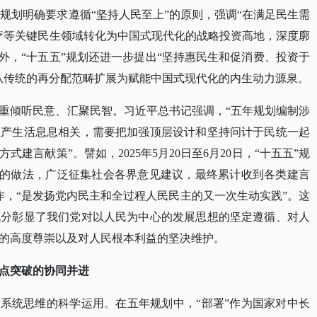
五”规划明确要求遵循“坚持人民至上”的原则，强调“在满足民生需
疗等关键民生领域转化为中国式现代化的战略投资高地，深度廓
外，“十五五”规划还进一步提出“坚持惠民生和促消费、投资于
从传统的再分配范畴扩展为赋能中国式现代化的内生动力源泉。
重倾听民意、汇聚民智。习近平总书记强调，
“五年规划编制涉
生产生活息息相关，需要把加强顶层设计和坚持问计于民统一起
建言献策”。譬如，2025年5月20日至6月20日，“十五五”规
策”的做法，广泛征集社会各界意见建议，最终累计收到各类建言
作，“是发扬党内民主和全过程人民民主的又一次生动实践”。这
充分彰显了我们党对以人民为中心的发展思想的坚定遵循、对人
的高度尊崇以及对人民根本利益的坚决维护。
点突破的协同并进
对系统思维的科学运用。在五年规划中，“部署”作为国家对中长