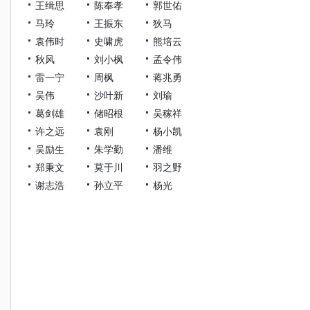
王缉思
陈奉孝
郭世佑
马玲
王振东
狄马
袁伟时
史啸虎
熊培云
秋风
刘小枫
孟令伟
雷一宁
周枫
蒋兆勇
吴伟
沙叶新
刘瑜
葛剑雄
储昭根
吴稼祥
许之远
袁刚
杨小凯
吴励生
朱学勤
潘维
郑秉文
莫于川
羽之野
谢志浩
孙立平
杨光