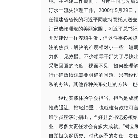
境。在福建工作期间，“习近平同志先后
汀水土流失治理工作。2000年5月29
任福建省省长的习近平同志特意托人送去1
汀已成绿洲般的美丽家园，习近平总书记
开发建设一样养鸡生蛋，但这件事必须抓
注的焦点，解决的难度相对小一些，短
力多、见效慢。不少领导干部为了尽快出
采取回避的态度，视而不见。如何处理
行正确政绩观需要明确的问题。只有经
系的办法。其他各种关系处理的方法，也
经过实践体验学会担当。担当是成
推诿退让、拈轻怕重，也就难有政绩可
班学员座谈时指出，当好县委书记必须始
业，尽多大责任才会有多大成就。”树立
自觉担负起历史、时代赋予的责任。责