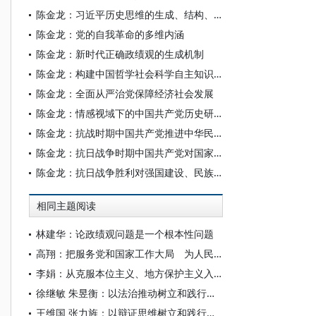
陈金龙：习近平历史思维的生成、结构、特征与功能
陈金龙：党的自我革命的多维内涵
陈金龙：新时代正确政绩观的生成机制
陈金龙：构建中国哲学社会科学自主知识体系的历史基础
陈金龙：全面从严治党保障经济社会发展
陈金龙：情感视域下的中国共产党历史研究
陈金龙：抗战时期中国共产党推进中华民族共同体建设的历史贡献
陈金龙：抗日战争时期中国共产党对国家现代化的探索
陈金龙：抗日战争胜利对强国建设、民族复兴的历史贡献
相同主题阅读
林建华：论政绩观问题是一个根本性问题
高翔：把服务党和国家工作大局 为人民做学问作为真正的政绩
李娟：从克服本位主义、地方保护主义入手端正政绩观
徐继敏 朱昱衡：以法治推动树立和践行正确政绩观
王维国 张力旌：以辩证思维树立和践行正确政绩观