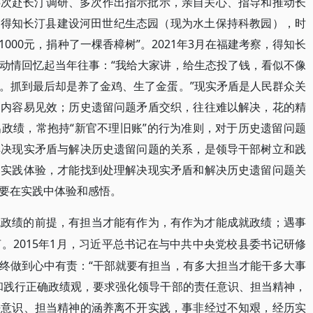
5次赴长汀调研、多次作出指示批示，亲自关心、指导和推动长
日，得知长汀县建设河田世纪生态园（现为水土保持科教园），时
000元，捐种了一棵香樟树”。2021年3月在福建考察，得知长
动情回忆起当年往事：“我给大家讲，给生态投了钱，看似不像
。抓到最后却是养了金鸡、生了金蛋。”现实矛盾是人民群众关
期内容易见效；历史遗留问题矛盾交织，往往难以解决，花的精
政绩，常抱持“新官不理旧账”的行为准则，对于历史遗留问题
解决现实矛盾与解决历史遗留问题的关系，是领导干部树立和践
过实践体验，才能找到处理解决现实矛盾和解决历史遗留问题关
要在实践中体验和感悟。
就政绩的前提，有担当才能有作为，有作为才能成就政绩；遇事
2015年1月，习近平总书记在与中共中央党校县委书记研修
言。
终做到心中有责：“干部就要有担当，有多大担当才能干多大事
和践行正确政绩观，要求强化领导干部的责任意识、担当精神，
任意识、担当精神的涵养离不开实践，事非经过不知艰，经历实