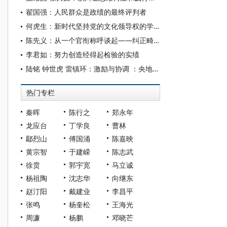
翟国强：人民群众是政绩的最终评判者
何虎生：新时代坚持党的文化领导权的学理蕴含和逻辑向度
陈先义：从一个官衔称呼谈起——纠正畸形政绩观和“官本位”思想
李君如：努力创造经得起检验的实绩
陆铭 钟世虎 雷镇环：激励与协调 ：央地关系的空间政治经济学
热门专栏
秦晖
陈行之
郑永年
龙应台
丁学良
曹林
鄢烈山
傅国涌
陈嘉映
黄宗智
于建嵘
陈志武
徐贲
郭宇宽
马立诚
杨祖陶
沈志华
向继东
赵汀阳
戴建业
李昌平
张鸣
杨奎松
王海光
周濂
杨鹏
邓晓芒