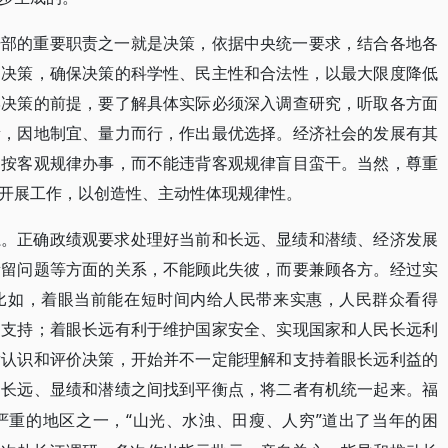
干部的重要职责之一就是决策，依据中央统一要求，结合各地各
的决策，确保决策的科学性、民主性和合法性，以最大限度降低
学决策的前提，要了解具体实际必须深入调查研究，听取各方面
量，因地制宜、量力而行，作出最优选择。经济社会的发展有其
，按客观规律办事，而不能违背客观规律盲目蛮干。当然，尊重
开展工作，以创造性、主动性体现规律性。
系。正确政绩观要求处理好当前和长远、显绩和潜绩、经济发展
遗留问题等方面的关系，不能顾此失彼，而要兼顾各方。经过实
比如，着眼当前能在短时间内给人民带来实惠，人民群众看得
和支持；着眼长远有利于维护国家安全、实现国家和人民长远利
发认识和评价决策，开始并不一定能理解和支持着眼长远利益的
和长远、显绩和潜绩之间找到平衡点，将二者有机统一起来。福
“山光、水浊、田瘦、人穷”道出了当年的困
严重的地区之一，