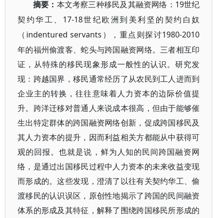
19世纪
摘要：
本文考察三种移民及其融资网络：
契约华工、17-18世纪欧
洲到美利坚的契约白奴
indentured servants），重点则探讨1980-2010
（
年的福州偷渡客、蛇头与跨国融资网络。三者相互印
证，从特殊的移民现象形成一般性的认识。研究发
现：跨越国界，移民通常经历了从农民到工人进而到
企业主的转换，往往意味着人力资本的边际价值提
升。跨洋迁移对普通人来说成本很高，但由于能够催
生出特定群体的跨国融资网络创新，促成跨国移民及
其人力资本的提升，因而利益相关方都能从中获得可
观的回报。也就是说，鲜为人知的民间跨国融资网
络，是通过出国移民过程中人力资本的未来收益变现
而形成的。这些发现，澄清了以往有关契约华工、偷
渡移民的认识误区，原创性地揭示了跨国的民间融资
体系的形成及其特征，解释了围绕跨国移民所形成的