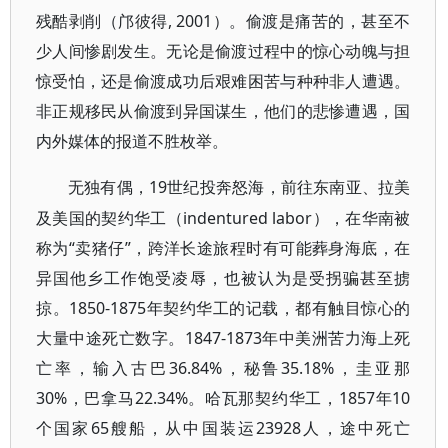
残酷剥削（邝彼得, 2001）。偷渡是痛苦的，甚至不
少人间惨剧发生。无论是偷渡过程中的惊心动魄与担
惊受怕，还是偷渡成功后艰难困苦与种种非人遭遇。
非正规移民从偷渡到异国谋生，他们的悲惨遭遇，国
内外媒体的报道不胜枚举。
19世纪投奔怒海，前往东南亚、拉美
无独有偶，
及美国的契约华工（indentured labor），在华南被
称为“卖猪仔”，跨洋长途旅程时有可能葬身海底，在
异国他乡工作饱受凌辱，也被认为是受拐骗甚至掳
掠。1850-1875年契约华工的记载，都有触目惊心的
大量中途死亡数字。1847-1873年中美洲苦力海上死
亡率，输入古巴36.84%，秘鲁35.18%，圭亚那
30%，巴拿马22.34%。哈瓦那契约华工，1857年10
个国家65艘船，从中国装运23928人，途中死亡