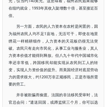
元，仅当约140美元。
这意味着，福州农民如果能够
1993年其收入陡增数十倍，甚至接近百
在纽约就业，
倍。
另一方面，农民的人力资本在农村是闲置的，因
1亩地，无活可干，即使在地里
为福州农民人均不足
绣花一样精耕细作，人力资本的天花板仍很无法突
破。农民只有走向市民化，从事工业与服务业，其人
力资本价值才能得到释放。但八九十年代中国城市化
率还非常低，跨国移民却能实现从农民到工人的转
变，实现人力资价值的提升。而美国经济对底层劳动
力的需求很大，约1200万非正规移民，正是市场所需
要的劳工。
并非被欺骗而偷渡。法国的非法移民受审时，法
“遣送回国，或蹲监狱三个月，你可以选
官总会问：