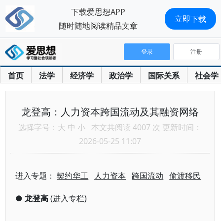
下载爱思想APP
立即下载
随时随地阅读精品文章
登录
注册
首页
法学
经济学
政治学
国际关系
社会学
龙登高：人力资本跨国流动及其融资网络
选择字号：
大
中
小
本文共阅读 4007 次 更新时间：
2026-05-25 11:07
进入专题：
契约华工
人力资本
跨国流动
偷渡移民
●
龙登高
(
进入专栏
)