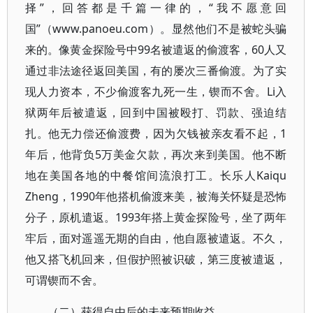
择”，回答都是千篇一律的，“我不愿意回
国”（www.panoeu.com）。显然他们不是被蛇头骗
来的。像黄金探险号中99名被遣返的偷渡客，60人又
通过非法途径返回美国，有的屡次三番偷渡。为了实
现人力资本，不少偷渡客九死一生，锲而不舍。Li入
狱两年后被遣返，回到中国被殴打、罚款、强迫结
扎。他无力偿还偷渡费，因为欠钱被亲友看不起，1
年后，他背负5万美金欠款，再次来到美国。他不断
地在美国各地的中餐馆间流浪打工。长乐人Kaiqu
Zheng，1990年他搭机偷渡来美，被海关怀疑是恐怖
分子，原机遣返。1993年搭上黄金探险号，坐了两年
牢后，面对遥遥无期的自由，他自愿被遣返。不久，
他又搭飞机回来，但假护照被识破，第三度被遣返，
可谓锲而不舍。
（二）获得自由后的未来预期收益