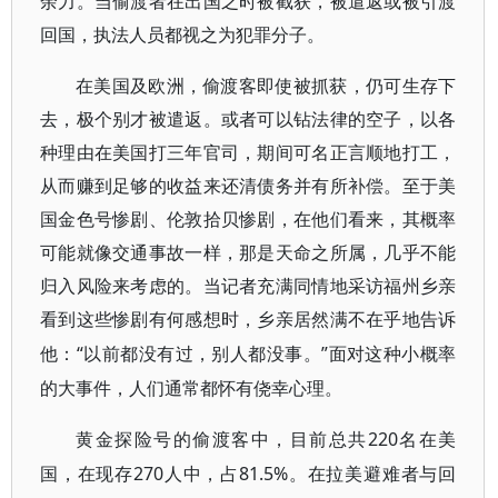
余力。当偷渡者在出国之时被截获，被遣返或被引渡
回国，执法人员都视之为犯罪分子。
在美国及欧洲，偷渡客即使被抓获，仍可生存下
去，极个别才被遣返。或者可以钻法律的空子，以各
种理由在美国打三年官司，期间可名正言顺地打工，
从而赚到足够的收益来还清债务并有所补偿。至于美
国金色号惨剧、伦敦拾贝惨剧，在他们看来，其概率
可能就像交通事故一样，那是天命之所属，几乎不能
归入风险来考虑的。当记者充满同情地采访福州乡亲
看到这些惨剧有何感想时，乡亲居然满不在乎地告诉
“以前都没有过，别人都没事。”面对这种小概率
他：
的大事件，人们通常都怀有侥幸心理。
220名在美
黄金探险号的偷渡客中，目前总共
国，在现存270人中，占81.5%。在拉美避难者与回