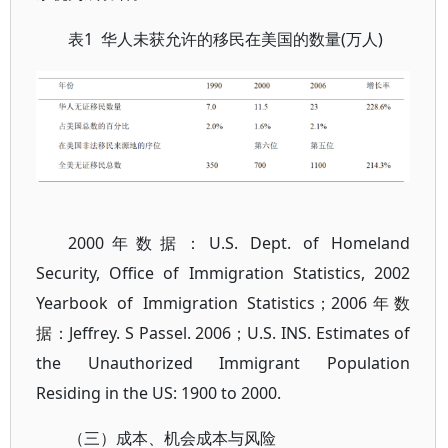
1 华人未获允许的移民在美国的数量(万人)
表
2000年数据：U.S. Dept. of Homeland
Security, Office of Immigration Statistics, 2002
Yearbook of Immigration Statistics；2006年数
据：Jeffrey. S Passel. 2006；U.S. INS. Estimates of
the Unauthorized Immigrant Population
Residing in the US: 1900 to 2000.
（三）成本、机会成本与风险