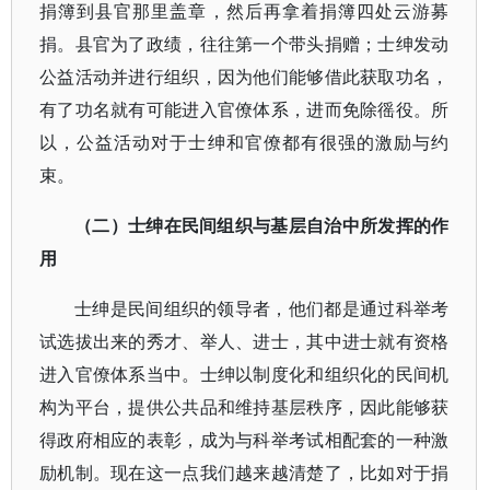
捐簿到县官那里盖章，然后再拿着捐簿四处云游募
捐。县官为了政绩，往往第一个带头捐赠；士绅发动
公益活动并进行组织，因为他们能够借此获取功名，
有了功名就有可能进入官僚体系，进而免除徭役。所
以，公益活动对于士绅和官僚都有很强的激励与约
束。
（二）士绅在民间组织与基层自治中所发挥的作
用
士绅是民间组织的领导者，他们都是通过科举考
试选拔出来的秀才、举人、进士
，其中进士就有资格
进入官僚体系当中。士绅以制度化和组织化的民间机
构为平台，提供公共品和维持基层秩序，因此能够获
得政府相应的表彰，成为与科举考试相配套的一种激
励机制。现在这一点我们越来越清楚
了，比如对于捐