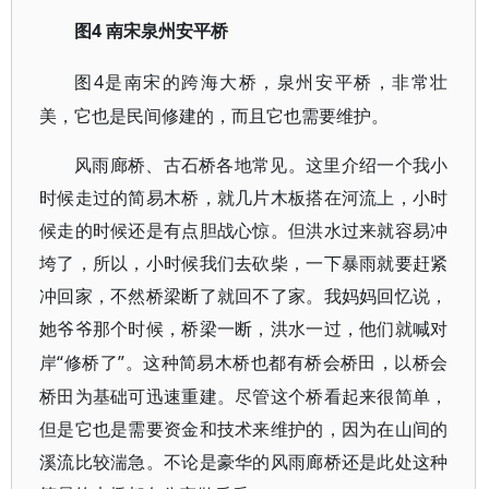
4 南宋泉州安平桥
图
4是南宋的跨海大桥，泉州安平桥，非常壮
图
美，它也是民间修建的，而且它也需要维护。
风雨廊桥、古石桥各地常见。这里介绍一个我小
时候走过的简易木桥，就几片木板搭在河流上，小时
候走的时候还是有点胆战心惊。但洪水过来就容易冲
垮了，所以，小时候我们去砍柴，一下暴雨就要赶紧
冲回家，不然桥梁断了就回不了家。我妈妈回忆说，
她爷爷那个时候，桥梁一断，洪水一过，他们就喊对
“修桥了”。这种简易木桥也都有桥会桥田，以桥会
岸
桥田为基础可迅速重建。尽管这个桥看起来很简单，
但是它也是需要资金和技术来维护的，因为在山间的
溪流比较湍急。不论是豪华的风雨廊桥还是此处这种