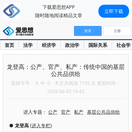
下载爱思想APP
立即下载
随时随地阅读精品文章
登录
注册
首页
法学
经济学
政治学
国际关系
社会学
龙登高：公产、官产、私产：传统中国的基层
公共品供给
选择字号：
大
中
小
本文共阅读 7192 次 更新时间：
2026-06-03 16:43
进入专题：
公产
官产
私产
基层公共品供给
●
龙登高
(
进入专栏
)