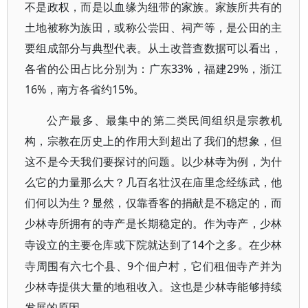
不是政权，而是以血缘为纽带的家族。家族所共有的
土地被称为族田，或称公尝田、祠产等，是公田的主
要组成部分与典型代表。从土改普查数据可以看出，
各省的公田占比分别为：广东33%，福建29%，浙江
16%，南方各省约15%。
公产最多、最集中的第二类民间组织是宗教机
构，宗教在历史上的作用大到超出了我们的想象，但
这不是今天我们要探讨的问题。以少林寺为例，为什
么它的力量那么大？几百名壮汉在庙里念经练武，他
们何以为生？显然，仅靠香客的捐献是不稳定的，而
少林寺所拥有的寺产是长期稳定的。作为寺产，少林
14个之多。在少林
寺设立的主要仓库或下院就达到了
寺周围有六七个县、9个佃户村，它们租佃寺产并为
少林寺提供大量的地租收入。这也是少林寺能够持续
发展的原因。