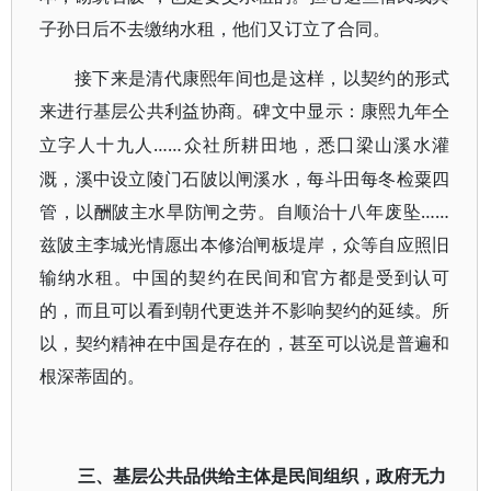
子孙日后不去缴纳水租，他们又订立了合同。
接下来是清代康熙年间也是这样，以契约的形式
来进行基层公共利益协商。碑文中显示：康熙九年仝
……众社所耕田地，悉囗梁山溪水灌
立字人十九人
溉，溪中设立陵门石陂以闸溪水，每斗田每冬检粟四
管，以酬陂主水旱防闸之劳。自顺治十八年废坠……
兹陂主李城光情愿出本修治闸板堤岸，众等自应照旧
输纳水租。中国的契约在民间和官方都是受到认可
的，而且可以看到朝代更迭并不影响契约的延续。所
以，契约精神在中国是存在的，甚至可以说是普遍和
根深蒂固的。
三、基层公共品供给主体是民间组织，政府无力