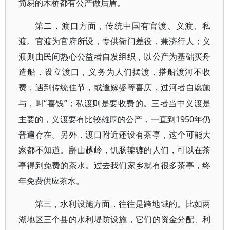
简易的木桥都有公产做后盾。
第二，渡口方面，传统中国有官渡、义渡、私
渡。官渡为官府所设，专供衙门差役，兼济行人；义
渡则由民间热心公益者自发组织，以公产为基础买舟
造船，设立渡口，义务为人们摆渡，搭船渡河不收
费，遇到传统佳节，或逢嫁娶等喜庆，过河者自愿施
“喜钱”；私渡则是要收费的。三者当中义渡是
与，叫
主要的，义渡要有比较雄厚的公产，一直到1950年仍
普遍存在。另外，渡口附近还设有茶亭，这个可能大
家都不知道。翻山越岭，饥肠辘辘的人们，可以在茶
亭得到免费的茶水。过去我们家乡就有很多茶亭，终
年免费供应茶水。
第三，水利设施方面，往往是跨地域的。比如两
湖地区三个县的水利堤防设施，它们的资金分配、利