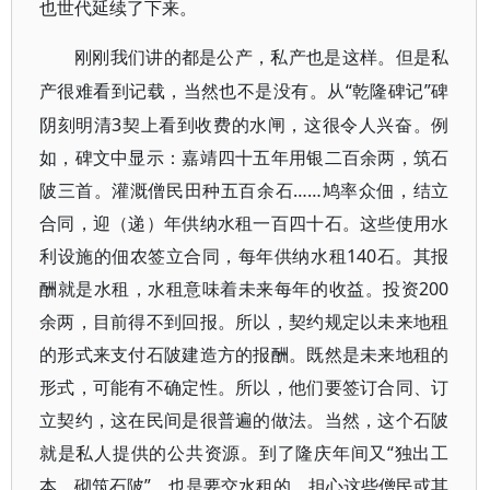
也世代延续了下来。
刚刚我们讲的都是公产，私产也是这样。但是私
“乾隆碑记”碑
产很难看到记载，当然也不是没有。从
阴刻明清3契上看到收费的水闸，这很令人兴奋。例
如，碑文中显示：嘉靖四十五年用银二百余两，筑石
陂三首。灌溉僧民田种五百余石……鸠率众佃，结立
合同，迎（递）年供纳水租一百四十石。这些使用水
利设施的佃农签立合同，每年供纳水租140石。其报
酬就是水租，水租意味着未来每年的收益。投资200
余两，目前得不到回报。所以，契约规定以未来地租
的形式来支付石陂建造方的报酬。既然是未来地租的
形式，可能有不确定性。所以，他们要签订合同、订
立契约，这在民间是很普遍的做法。当然，这个石陂
就是私人提供的公共资源。到了隆庆年间又“独出工
本，砌筑石陂”，也是要交水租的。担心这些僧民或其