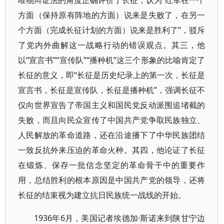
唯物辩证法的角度正确评价了长征，认为“红军在一个
方面（保持原有阵地的方面）说来是失败了，在另一
个方面（完成长征计划的方面）说来是胜利了”，驳斥
了党内外曲解这一战略行动的错误观点。其三，他
以“宣言书”“宣传队”“播种机”这三个形象的比喻肯定了
长征的意义，即“长征是历史纪录上的第一次，长征是
宣言书，长征是宣传队，长征是播种机”，强调长征不
仅向世界宣告了帝国主义和国民党反动派围追堵截的
失败，而且向民众宣传了中国共产党争取民族独立、
人民解放的革命道路，还在沿途播下了中华民族团结
一致反抗外来压迫的革命火种。其四，他论证了长征
在锻炼、保存一批信念坚定的革命骨干中的重要作
用，总结胜利的根本原因是中国共产党的领导，还将
长征的结束视为建立抗日民族统一战线的开始。
1936年6月，美国记者埃德加·斯诺来到陕甘宁边