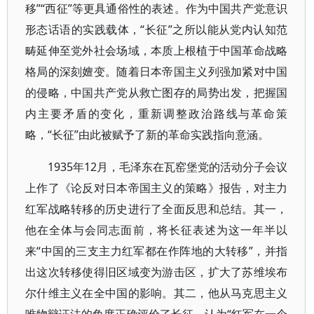
移”“西征”等更具通俗性的表述。作为中国共产党意识
形态话语的实践载体，“长征”之所以能从党内认知范
畴延伸至党外社会场域，本质上根植于中国革命战略
格局的深刻嬗变。随着日本帝国主义列强加紧对中国
的侵略，中国共产党从救亡图存的局势出发，把握国
内主要矛盾的变化，重新调整政治路线与革命策
略，“长征”由此被赋予了新的革命实践指向意涵。
1935年12月，毛泽东在瓦窑堡党的活动分子会议
上作了《论反对日本帝国主义的策略》报告，对主力
红军战略转移的历史进行了全面反思和总结。其一，
他在全体与会同志面前，将长征表述为这一年半以
来“中国的三支主力红军都在作阵地的大转移”，并指
出这次转移使得旧区域变为游击区，扩大了苏维埃布
尔什维主义在全中国的影响。其二，他从马克思主义