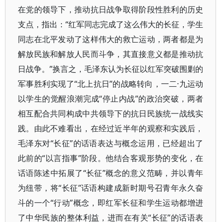
在党的领导下，推动抗日战争取得阶段性胜利的历史
支点，指出：“红军同志完成了这么伟大的长征，学生
同志在北平发动了这样伟大的救亡运动，两者都是为
解放民族和解放人民而斗争，其直接意义都是推动抗
日战争。”换言之，毛泽东认为长征以红军突破围剿的
军事胜利实现了“北上抗日”的战略转向，一二·九运动
以学生的觉醒浪潮完成“停止内战”的政治突破，两者
相互配合共同构成中共领导下的抗日民族统一战线实
践。由此不难看出，在经过近半年的观察和实践后，
毛泽东对“长征”的话语表达与概念运用，已经超出了
此前的“以言指事”阶段。他结合客观形势的变化，在
话语陈述中拓展了“长征”概念的意义范畴，并以青年
为纽带，将“长征”话语构建成新时期号召青年永久奋
斗的一个“行动”概念，即红军长征和学生运动都增进
了中华民族的整体利益，进而在有关“长征”的话语表