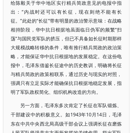
给陈毅关于华中地区实行精兵简政意见的电报中指
出：“内战时还可以有长征，现在则绝不能有长
征。”此处的“长征”带有明显的政治警示意味：在战略
相持阶段，华中抗日根据地虽面临日伪军的频繁“扫
荡”与国民党军队的挤压，但已不具备如长征时期那样
大规模战略转移的条件，唯有推行精兵简政的政治策
略，才能保证华中抗日根据地的发展稳定。在这份电
报中，毛泽东借鉴长征途中的历史教训，明确将长征
与精兵简政的政策相联系，通过历史与现实的对照，
强调只有立足实际才能确保抗日根据地稳定发展，指
明了军队政权简化、组织机构改造的方向。
另一方面，毛泽东多次肯定了长征在军队锻炼、
1943年10月14日，毛泽
干部建设中的积极意义。如
东在中共中央西北局高级干部会议上强调长征在磨炼
人民军队坚强意志方面所发挥的关键作用，指出军队