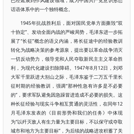
已经延展到作风建设领域，成为中国共产党意识形态
话语体系中的一个独特概念。
1945年抗战胜利后，面对国民党单方面撕毁“双
十协定”、发动全面内战的严峻局势，毛泽东进一步拓
展了“长征”概念的语义内涵，将长征途中的经验教训
转化为战略决策的参考源泉，提出要以革命战争消灭
一切反动势力，领导党和人民夺取新民主主义革命胜
利，为现代化建设扫除障碍。1947年8月12日，刘邓
大军千里跃进大别山之际，毛泽东鉴于二万五千里长
征时期的经验教训，强调“那种性急有许多是不必要
的”，要求军队避免因急躁冒进造成不必要的损失。这
种长征经验与现实斗争相互贯通的灵活性，在同年12
月毛泽东发表的《目前形势和我们的任务》中体现
为“以歼灭敌人有生力量为主要目标，不以保守或夺取
城市和地方为主要目标”，为后续的战略进攻积蓄了关