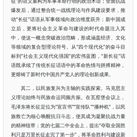
征”的语义重构为军事革命行动的政治术语；全面抗战
爆发后，通过整合统一战线理论与作风建设要求，推
动“长征”话语从军事领域向政治维度跃升；新中国成
立后，更将社会主义革命与建设的时代命题注入其
中，使这一概念突破政治范畴，形成涵盖经济、文化
等领域的复合型理论符号。从“四个现代化”的奋斗目
标到“社会主义现代化强国”的宏伟蓝图，“新长征”话
语既承续了传统长征话语中的革命热情与拼搏精神，
更熔铸了新时代中国共产党人的理论创新成果。
其二，以民族复兴为主轴的实践探索。马克思主
义理论始终与民族命运同频共振。在瓦窑堡会议上，
“宣言书”“宣传队”“播种机”，以民
毛泽东将长征定位为
族救亡为核心唤醒抗日斗志，使其成为凝聚抗战力量
的精神纽带；党的七届二中全会上，提出“夺取全国胜
利只是万里长征走完了第一步”，将革命胜利与建设新