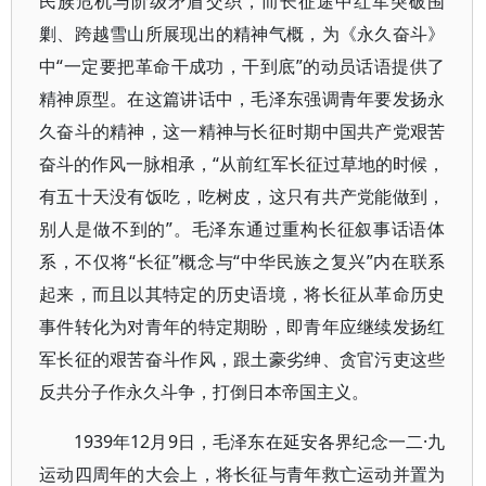
民族危机与阶级矛盾交织，而长征途中红军突破围
剿、跨越雪山所展现出的精神气概，为《永久奋斗》
中“一定要把革命干成功，干到底”的动员话语提供了
精神原型。在这篇讲话中，毛泽东强调青年要发扬永
久奋斗的精神，这一精神与长征时期中国共产党艰苦
奋斗的作风一脉相承，“从前红军长征过草地的时候，
有五十天没有饭吃，吃树皮，这只有共产党能做到，
别人是做不到的”。毛泽东通过重构长征叙事话语体
系，不仅将“长征”概念与“中华民族之复兴”内在联系
起来，而且以其特定的历史语境，将长征从革命历史
事件转化为对青年的特定期盼，即青年应继续发扬红
军长征的艰苦奋斗作风，跟土豪劣绅、贪官污吏这些
反共分子作永久斗争，打倒日本帝国主义。
1939年12月9日，毛泽东在延安各界纪念一二·九
运动四周年的大会上，将长征与青年救亡运动并置为