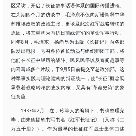
区采访，开启了长征叙事话语体系的国际传播进程。
在为期四个月的访谈中，毛泽东不仅向斯诺阐释中华
苏维埃政权的政治主张，更谈及此次红军战略转移的
原因，将其重构为向抗日前线进军的革命军事行动。
同年8月，毛泽东、杨尚昆为出版《长征记》向各部
队发出电报，号召各位首长动员与组织师团干部，将
他们在长征中经历的战斗、民风民俗以及奇闻趣事等
内容写成多个片段，于9月5日前提交至总政治部。这
种军事实践与理论建构的辩证统一，使“长征”概念既
承载着战略转移的史实内核，又具有“革命史诗”的象
征意蕴。
1937年2月，在丁玲等人的编辑下，书稿整理完
毕，由朱德提笔书写书名《红军长征记》（又称《二
万五千里》）。作为最早的长征红军战士集体口述