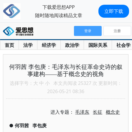
下载爱思想APP
立即下载
随时随地阅读精品文章
登录
注册
首页
法学
经济学
政治学
国际关系
社会学
何羽茜 李包庚：毛泽东与长征革命史诗的叙
事建构——基于概念史的视角
选择字号：
大
中
小
本文共阅读 25327 次 更新时间：
2026-05-21 08:36
进入专题：
毛泽东
长征
概念史
●
何羽茜
李包庚