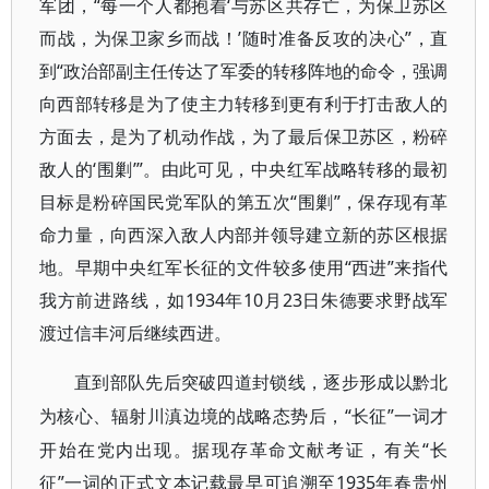
军团，“每一个人都抱着‘与苏区共存亡，为保卫苏区
而战，为保卫家乡而战！’随时准备反攻的决心”，直
到“政治部副主任传达了军委的转移阵地的命令，强调
向西部转移是为了使主力转移到更有利于打击敌人的
方面去，是为了机动作战，为了最后保卫苏区，粉碎
敌人的‘围剿’”。由此可见，中央红军战略转移的最初
目标是粉碎国民党军队的第五次“围剿”，保存现有革
命力量，向西深入敌人内部并领导建立新的苏区根据
地。早期中央红军长征的文件较多使用“西进”来指代
我方前进路线，如1934年10月23日朱德要求野战军
渡过信丰河后继续西进。
直到部队先后突破四道封锁线，逐步形成以黔北
“长征”一词才
为核心、辐射川滇边境的战略态势后，
开始在党内出现。据现存革命文献考证，有关“长
征”一词的正式文本记载最早可追溯至1935年春贵州