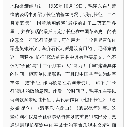
地陕北继续前进。1935年10月19日，毛泽东在与萧
锋的谈话中介绍了长征的基本情况，“我们长征十二个
月零五天”，指着地图解释“最多的走了二万五千多
里”，并在谈话的最后肯定了长征在中国革命史上的战
略意义，即“长征苦是苦，可作用大，向全世界宣传红
军是英雄好汉，蒋介石反动派是没有用的”。毛泽东的
这一阐释在“长征”概念的建构中具有重要意义。他不
仅将“长征”与“十二个月零五天”“两万五千里”这些具体
的时间、距离单位相联系，而且以中国共产党为叙事
主体，把“长征”作为概念性名词来使用，赋予了“长
征”初步的政治意涵。此后一段时间里，毛泽东主要以
诗词歌赋来论述长征，其代表作有《七律·长征》《念
奴娇·昆仑》《清平乐·六盘山》《赠彭德怀》等。这
些诗词不仅是长征叙事话语体系的重要组成部分，更
通过展现长征途中红军战士的革命乐观主义精神面