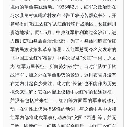
境内的革命实践活动。1935年2月，红军总政治部在
习水县良村镇吼滩村发布《告工农劳苦群众书》，开
篇就提到“我工农红军从江西转移作战地区，长征到川
贵边地域”。同年5月，中央红军胜利渡过金沙江，进
入四川凉山彝族自治州北部。为了向彝族同胞宣传红
军的民族政策和革命道理，以红军总司令名义发布的
《中国工农红军布告》中再次提及“长征”一词，原文
为“红军万里长征，所向势如破竹”。当时部队忙于转
战行军，加之外在革命形势的紧迫，这则布告并没有
在党内引起多少关注。此时的“长征”也不能作为历史
概念来理解：它在内涵上仅指中央红军的长途远征，
并没有包括后来红二、红四等方面军的军事转移行
动；在词性上仍为描述性的动词，与之前中共中央和
红军内部将此次军事行动称为“突围”“西进”等，并无
二致。即便红一、红四方面军会师后，中国工农红军