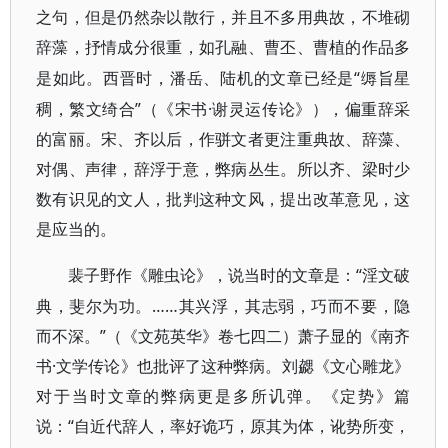
之句，但是仍然杂以散行，并且不多用典故，不堆砌
辞藻，抒情成分很重，如孔融、曹丕、曹植的作品多
“缛旨星
是如此。西晋时，潘岳、陆机的文章已经是
稠，繁文绮合”（《宋书·谢灵运传论》），偏重辞采
的富丽。宋、齐以后，作骈文者更注重典故、辞藻、
对偶、声律，辞浮于意，弊病丛生。所以齐、梁时少
数有识见的文人，批判这种文风，提出改革意见，这
是应当的。
“淫文破
裴子野作《雕虫论》，说当时的文章是：
典，斐尔为功。……其兴浮，其志弱，巧而不要，隐
而不深。”（《文苑英华》卷七四二）萧子显的《南齐
书·文学传论》也批评了这种弊病。刘勰《文心雕龙》
对于当时文章的弊病更是多所讥弹。《定势》篇
说：“自近代辞人，率好诡巧，原其为体，讹势所变，