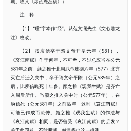
期。收入《冰茧庵丛稿》）
注 释
1】 “理”字本作“经”。从范文澜先生《文心雕龙
【
注》校改。
2】 按庾信卒于隋文帝开皇元年（581），
【
《哀江南赋》作于何年，不可考，不过总应当在公元
581年之前。颜之推于北周武帝建德六年（577）北齐
灭亡后迁入关中，卒于隋文帝平陈（公元589年）之
后，比庾信晚死十年多。颜之推《观我生赋》是齐亡
入周后所作。当颜之推入关中时（公元577年），在
庾信死（公元581年）之前四年，这时《哀江南赋》
可能已作成而流传。颜之推《观我生赋》的作法与
《哀江南赋》相同，是否曾受《哀江南赋》的启发？
关于此问题，不敢臆断，姑且提出这一推测。