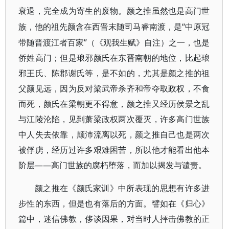
衰退，完全成为寄生的废物。颜之推虽然也是高门世
“中原冠
族，他的祖先颜含在西晋末随司马睿南渡，是
带随晋渡江者百家”（《观我生赋》自注）之一，也是
侨姓高门；但是琅邪颜氏在东晋南朝的地位，比起琅
邪王氏、陈郡谢氏等，是不如的，尤其是颜之推的祖
父颜见远，因为反对梁武帝杀齐和帝夺取政权，不食
而死，颜氏在梁朝更不得意，颜之推又经历侯景之乱
与江陵沦陷，见到萧梁政权两次覆灭，许多高门世族
中人失去依靠，颠沛流离以死，颜之推自己也是两次
被俘虏，经历过许多艰难困苦，所以他才能看出他本
阶层——高门世族的腐朽堕落，而加以揭发与谴责。
颜之推在《颜氏家训》中所表现的思想有许多进
步性的东西，但是也有落后的方面。譬如在《归心》
篇中，迷信佛教，侈谈因果，对当时人抨击佛教的正