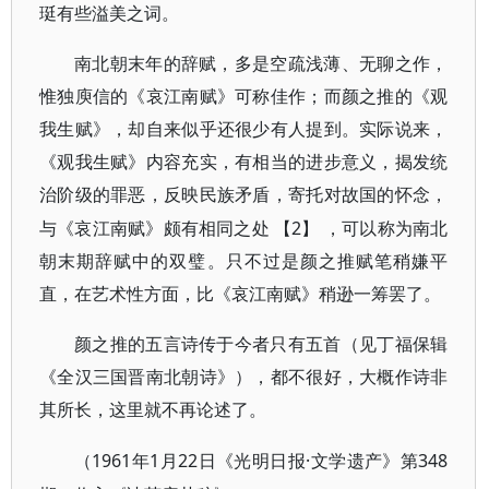
珽有些溢美之词。
南北朝末年的辞赋，多是空疏浅薄、无聊之作，
惟独庾信的《哀江南赋》可称佳作；而颜之推的《观
我生赋》，却自来似乎还很少有人提到。实际说来，
《观我生赋》内容充实，有相当的进步意义，揭发统
治阶级的罪恶，反映民族矛盾，寄托对故国的怀念，
2】
与《哀江南赋》颇有相同之处
【
，可以称为南北
朝末期辞赋中的双璧。只不过是颜之推赋笔稍嫌平
直，在艺术性方面，比《哀江南赋》稍逊一筹罢了。
颜之推的五言诗传于今者只有五首（见丁福保辑
《全汉三国晋南北朝诗》），都不很好，大概作诗非
其所长，这里就不再论述了。
1961年1月22日《光明日报·文学遗产》第348
（