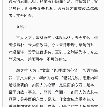
逸者流宕而忘归，穿凿者补缀而不足。时俗如此，安
能独违，但务去泰去甚耳。必有盛才重誉改革体裁
者，实吾所希。
又说：
古人之文，宏材逸气，体度风格，去今实远，但
缉缀疏朴，未为密致耳。今世音律谐靡，章句偶对，
讳避精详，贤于往昔多矣。宜以古之制裁为本，今之
辞调为末，并须两存，不可偏弃也。
“文章当以理致为心肾，气调为筋
颜之推认为：
骨，事义为皮肤，华丽为冠冕。”也就是说，思想内容
是最重要的，如同人的心肾，是里面的东西，是本。
至于典故（事义）、辞藻（华丽），如同人的皮肤与
冠冕，是外面的东西，是末。作文章应当重本轻末，
重思想内容而轻典故、辞藻。但是当时文人多是趋末