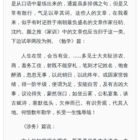
是从口语中凝练出来的，通篇虽多排偶之句，但是又
常有散行，气足以举其词。这些人的文章，在我看
来，似乎有时还胜于南朝最负盛名的文章作家任昉、
沈约。颜之推《家训》中的文章也应当归于这一类。
下边试举两段为例。《勉学》篇：
……多见士大夫耻涉农、
人生在世，会当有业。
商，羞务工伎，射既不能穿札，笔则才记姓名，饱食
醉酒，忽忽无事，以此销日，以此终年。或因家世馀
绪，得一阶半级，便谓为足，安能自苦，及有吉凶大
事，议论得失，蒙然张口，如坐云雾，公私宴集，谈
古赋诗，塞默低头，欠伸而已。有识旁观，代其入
地。何惜数年勤学，长受一生愧辱哉！
《涉务》篇说：