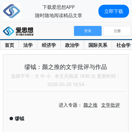
下载爱思想APP
立即下载
随时随地阅读精品文章
登录
注册
首页
法学
经济学
政治学
国际关系
社会学
缪钺：颜之推的文学批评与作品
选择字号：
大
中
小
本文共阅读 1830 次 更新时间：
2026-05-20 16:54
进入专题：
颜之推
文学批评
●
缪钺