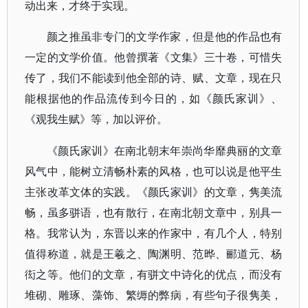
动出来，才终于实现。
颜之推虽非专门的文学作家，但是他的作品也有
一定的文学价值。他曾撰著《文集》三十卷，可惜失
传了，我们不能读到他全部的诗、赋、文章，现在只
能根据他的作品流传到今日的，如《颜氏家训》、
《观我生赋》等，加以评价。
《颜氏家训》在南北朝末年崇尚华靡典丽的文章
风气中，能树立清畅朴素的风格，也可以说是他平生
主张改革文体的实践。《颜氏家训》的文章，隽美流
畅，虽多骈语，也有散行，在南北朝文章中，别具一
格。我常认为，东晋以来的作家中，有几个人，特别
值得称道，就是王羲之、陶渊明、范晔、郦道元、杨
衒之等。他们的文章，有骈文中诗化的优点，而没有
堆砌、雕琢、藻饰、繁缛的弊病，有些句子很隽美，