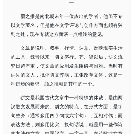
一
颜之推是南北朝末年一位杰出的学者，他虽不专
以文学著名，但是他在文学评论与创作方面也颇有独
到之处，现在专就这方面谈一点粗浅的意见。
文章是说理、叙事、抒情、达意、反映现实生活
的工具。魏晋以来，骈文盛行。齐、梁以后，骈文流
弊日趋严重，使文章的应用发生阻碍与困难。当时有
识见的文人，批评骈文弊病，主张改革文体，这是一
种进步的要求。颜之推就是其中的一个。
骈文是我国古代文章中一种特殊的体裁，是由两
汉散文发展而来的。骈文的特点，在形式方面，是字
句整齐（通常多用四字句或六字句），互相对偶；而
表达方法，则多用比兴，换句话说，就是用一些作诗
的方法作文章。中国汉字，一字一音，在诗歌或文章