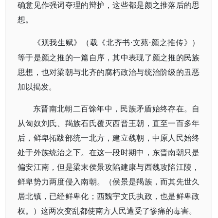
确意见作强词夺理的辩护，这些都是颜之推落后的思
想。
·文苑·颜之推传》）
《观我生赋》（载《北齐书
等于是颜之推的一篇自序，其中表现了颜之推的民族
思想，也对梁朝与北齐的腐朽政治与统治阶级的丑恶
加以揭发。
东晋南北朝二百馀年中，民族矛盾始终存在。自
从匈奴刘氏、羯族石氏覆灭西晋王朝，直至一百多年
后，鲜卑拓跋部统一北方，建立魏朝，中原人民始终
处于外族统治之下。在这一段时期中，东晋南朝只是
偏安江南，但是梁末侯景攻陷建康与西魏攻陷江陵，
鲜卑势力两度侵入南朝。（侯景是羯族，而其先世久
居北镇，已经鲜卑化；西魏宇文氏执政，也是鲜卑政
权。）这两次变乱都使南方人民遭受了惨痛的毒害。