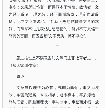
淑姿；文采所以饰言，而辩丽本于情性。故情者，文
之经，辞者，理之纬；经正而后纬成，理定而后辞
畅，此立文之本源也。”他认为思想感情是文章的本
源，而辞采不过是表达思想感情的，所以不可只偏重
辞藻的富丽，而应当是“文不灭质，博不溺心”。
二
颜之推也是不满意当时文风而主张改革者之一。
·文章》
《颜氏家训
篇说：
文章当以理致为心肾，气调为筋骨，事义为皮
肤，华丽为冠冕。今世相承，趋末弃本，率多浮艳，
辞与理竞，辞胜而理伏，事与才争，事繁而才损，放