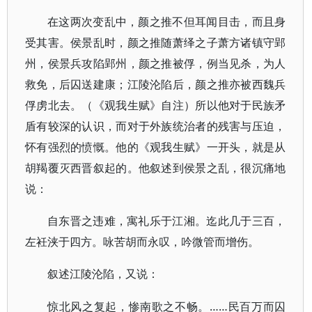
在这两次变乱中，颜之推不但耳闻目击，而且身
受其害。侯景乱时，颜之推随萧绎之子萧方诸镇守郢
州，侯景兵攻陷郢州，颜之推被俘，例当见杀，为人
救免，后囚送建康；江陵沦陷后，颜之推亦被西魏兵
俘虏北去。（《观我生赋》自注）所以他对于民族矛
盾有较深的认识，而对于外族统治者的残害与压迫，
怀有强烈的愤慨。他的《观我生赋》一开头，就是从
胡羯覆灭西晋叙起的。他叙述到侯景之乱，很沉痛地
说：
自东晋之违难，寓礼乐于江湘。迄此几于三百，
左衽浃于四方。咏苦胡而永叹，吟微管而增伤。
叙述江陵沦陷，又说：
……民百万而囚
惊北风之复起，惨南歌之不畅。