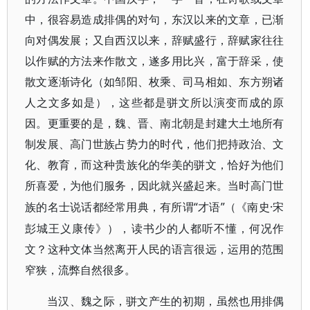
中，很容易造成排偶的对句，东汉以来的文章，已渐
向对偶发展；又自西汉以来，辞赋盛行，辞赋家往往
以作赋的方法来作散文，遂多用比兴，富于辞采，使
散文逐渐诗化（如邹阳、枚乘、司马相如、东方朔诸
人之文多如是），这些都是骈文所以演变而成的原
因。更重要的是，魏、晋、南北朝是封建大土地所有
制发展、高门世族占势力的时代，他们把持政治、文
化、教育，而这种贵族化的华美的骈文，恰好为他们
所喜爱，为他们服务，因此就兴盛起来。当时高门世
“才语”（《南史·宋
族的名士说话都经常用典，有所谓
彭城王义康传》），读书少的人都听不懂，何况作
文？这种文体当然离开人民的语言很远，运用的范围
窄狭，流弊自然很多。
当汉、魏之际，骈文产生的初期，虽然也用排偶