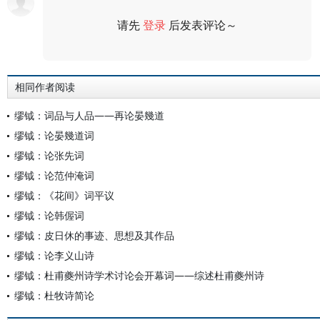
请先
登录
后发表评论～
评论
相同作者阅读
缪钺：词品与人品——再论晏幾道
缪钺：论晏幾道词
缪钺：论张先词
缪钺：论范仲淹词
缪钺：《花间》词平议
缪钺：论韩偓词
缪钺：皮日休的事迹、思想及其作品
缪钺：论李义山诗
缪钺：杜甫夔州诗学术讨论会开幕词——综述杜甫夔州诗
缪钺：杜牧诗简论