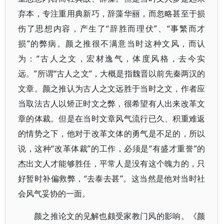
弃本，专注重用典新巧，辞藻华丽，而忽略甚至于损
伤了思想内容，产生了“辞胜而理伏”、“事繁而才
损”的弊病。颜之推很不满意当时这种文风，而认
为：“古人之文，宏材逸气，体度风格，去今实
远。”所谓“古人之文”，大概是指魏晋以前先秦两汉的
文章。颜之推认为古人之文远胜于当时之文，作者应
当取法古人以矫正时文之弊，很希望有人出来改革文
章的体裁。但是在当时文章风气流行已久、积重难返
的情势之下，他对于改革文体的勇气是不足的，所以
说，这种“改革体裁”的工作，必须是“有盛才重誉”的
杰出文人才能够胜任，平常人是没有这个魄力的，只
好暂时补偏救弊，“去泰去甚”。这当然是他对当时社
会风气妥协的一面。
颜之推论文的见解也颇受家教门风的影响。《颜