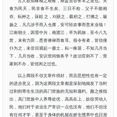
古人欲知稼穑之艰难，斯盖贵谷务本之道也。夫
食为民天，民非食不生矣。三日不粒，父子不能相
之，刈获之，载积之，打拂之，簸
存。耘种之，茠
鉏
扬之，凡几涉手而入仓廪，安可轻农事而贵末业哉！
江南朝士，因晋中兴，南渡江，卒为羁旅，至今八九
世，未有力田，悉资俸禄而食耳。假令有者，皆信僮
仆为之，未尝目观起一拨土，耘一株苗，不知几月当
下，几月当收，安识世间馀务乎？故治官则不了，营
家则不办，皆优闲之过也。
以上两段不但文章作得好，而且思想性也有一定
的进步意义，因为这两段文章都是深刻地揭发了当时
过剥削寄生生活的高门世族的无知和腐朽。颜之推指
出，高门世族中人养尊处优，高高在上，奴役劳动人
民，他们对于农业生产常识一点也没有，他们不但没
有任何才学，甚至于身体的机能在娇生惯养中也日渐