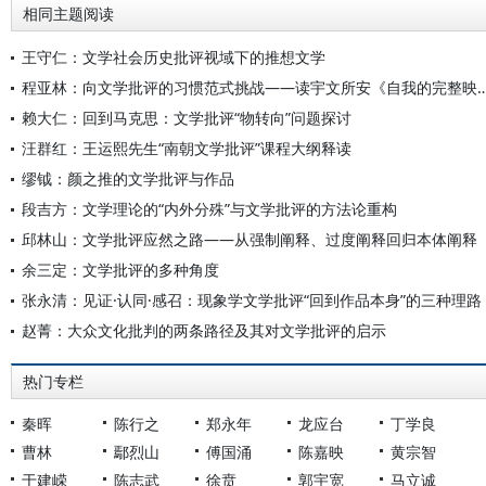
相同主题阅读
王守仁：文学社会历史批评视域下的推想文学
程亚林：向文学批评的习惯范式挑战——读宇文所安《自我
赖大仁：回到马克思：文学批评“物转向”问题探讨
汪群红：王运熙先生“南朝文学批评”课程大纲释读
缪钺：颜之推的文学批评与作品
段吉方：文学理论的“内外分殊”与文学批评的方法论重构
邱林山：文学批评应然之路——从强制阐释、过度阐释回归本体阐释
余三定：文学批评的多种角度
张永清：见证·认同·感召：现象学文学批评“回到作品本身”的三种理路
赵菁：大众文化批判的两条路径及其对文学批评的启示
热门专栏
秦晖
陈行之
郑永年
龙应台
丁学良
曹林
鄢烈山
傅国涌
陈嘉映
黄宗智
于建嵘
陈志武
徐贲
郭宇宽
马立诚