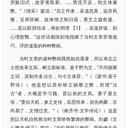
厌黩旧式，故穿凿取新。……势流不反，则文体遂
弊。”《情采》篇说：“后之作者，采滥忽真，远弃风
雅，近师辞赋，故体情之制日疏，逐文之篇愈盛。
……是以联辞结采，将欲明理
1】
【
，采滥辞诡，则
”这些话都深刻地指摘了当时文章穿凿诡
心理愈翳。
巧、浮辞滥藻的种种弊病。
当时文章的诸种弊病既然如此显著，所以有志之
“不尚丽靡
士想改革文风，树立新标准。裴子野为文，
之词，其制作多法古，与今文体异。”（《梁书·裴子
野传》）他是想以质朴矫正丽靡之弊，所谓“法
古”者，大概是学习魏、晋以前的文风。萧子显主
张，“委自天机，参之史传，应思悱来，勿先构聚，言
尚易了，文憎过意。”（《南齐书·文学传论》）这是
想以天机自然救当时文章矫饰繁缛的弊病。刘勰《文
心雕龙·情采》篇说：“夫铅黛所以饰容，而盼倩生于