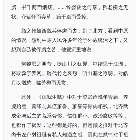
虏，书千两而烟炀。……怜婴孺之何辜，矜老疾之无
状。夺诸怀而弃草，踣于途而受掠。
颜之推被西魏兵俘虏而去，到了北方，看到中原
的情况，想到中原人民许多年沦于外族统治之下，又
想到自己被俘虏之苦，他很沉重地说：
何黎氓之匪昔，徒山川之犹曩。每结思于江湖，
将取弊于罗网。聆代竹之哀怨，听出塞之嘹朗。对皓
月以增愁，临芳樽而无赏。
此外，《观我生赋》中对于梁武帝晚年昏庸、养
虎贻患，萧绎与其侄萧誉、萧詧等骨肉相残，北齐武
成帝与后主的荒淫奢侈、信任群小、政治腐败等等，
也都作了揭发，这些都是好的。但是颜之推对于北齐
尚书左仆射祖珽有私人知遇之感，因此在赋中对于祖