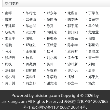
热门专栏
秦晖
陈行之
郑永年
龙应台
丁学良
曹林
鄢烈山
傅国涌
陈嘉映
黄宗智
于建嵘
陈志武
徐贲
郭宇宽
马立诚
杨祖陶
沈志华
向继东
赵汀阳
戴建业
李昌平
张鸣
杨奎松
王海光
周濂
杨鹏
邓晓芒
王缉思
陈奉孝
郭世佑
马玲
王振东
狄马
袁伟时
史啸虎
熊培云
秋风
刘小枫
孟令伟
雷一宁
周枫
蒋兆勇
吴伟
沙叶新
刘瑜
葛剑雄
储昭根
吴稼祥
许之远
袁刚
杨小凯
吴励生
朱学勤
潘维
郑秉文
莫于川
羽之野
谢志浩
孙立平
杨光
Powered by aisixiang.com Copyright © 2026 by
aisixiang.com All Rights Reserved 爱思想 京ICP备12007865
号-1 京公网安备11010602120014号.