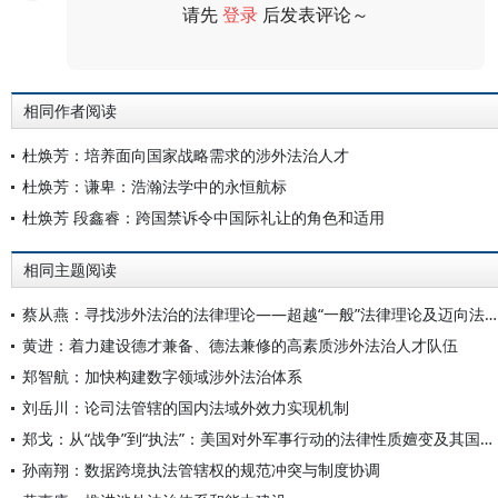
请先
登录
后发表评论～
评论
相同作者阅读
杜焕芳：培养面向国家战略需求的涉外法治人才
杜焕芳：谦卑：浩瀚法学中的永恒航标
杜焕芳 段鑫睿：跨国禁诉令中国际礼让的角色和适用
相同主题阅读
蔡从燕：寻找涉外法治的法律理论——超越“一般”法律理论及迈向法律吸引力理论
黄进：着力建设德才兼备、德法兼修的高素质涉外法治人才队伍
郑智航：加快构建数字领域涉外法治体系
刘岳川：论司法管辖的国内法域外效力实现机制
郑戈：从“战争”到“执法”：美国对外军事行动的法律性质嬗变及其国际法违法性
孙南翔：数据跨境执法管辖权的规范冲突与制度协调