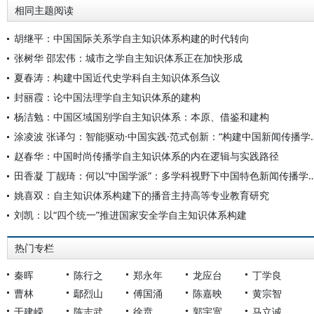
相同主题阅读
胡继平：中国国际关系学自主知识体系构建的时代转向
张树华 邵宏伟：城市之学自主知识体系正在加快形成
夏春涛：构建中国近代史学科自主知识体系刍议
封丽霞：论中国法理学自主知识体系的建构
杨洁勉：中国区域国别学自主知识体系：本原、借鉴和建构
涂凌波 张译匀：智能驱动·中国实践·范式创
赵春华：中国时尚传播学自主知识体系的内在逻辑与实践路径
田香凝 丁靓琦：何以“中国学派”：多学科视野下中国特
姚喜双：自主知识体系构建下的播音主持高等专业教育研究
刘凯：以“四个统一”推进国家安全学自主知识体系构建
热门专栏
秦晖
陈行之
郑永年
龙应台
丁学良
曹林
鄢烈山
傅国涌
陈嘉映
黄宗智
于建嵘
陈志武
徐贲
郭宇宽
马立诚