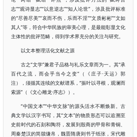
志”“观诗显志”“以意逆志”“知人论世”，涉及批评标准
的“尽善尽美”“哀而不伤，乐而不淫”“文质彬彬”“文如
其人”等，符合中华民族的审美心理，是最能彰显文化
主体性的批评范畴，得到学术界充分的关注与研究。
以文本整理活化文献之源
古之“文学”兼君子品格与礼乐文章而为一。其“承
百代之流，而会乎当今之变”（《庄子·天运》郭
注），须循其连续的文献谱系，“振叶以寻根，观澜而
索源”（《文心雕龙·序志》）。
“中国文本”“中华文脉”的源头活水不断焕新。古
典文学以汉字书写，其“文本”的物质形态可以追溯至
史前时代的石刻和陶符，发展到殷商的甲骨和青铜、
周秦楚汉的简牍缣帛，魏晋隋唐则书于纸张，宋代雕