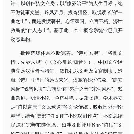
许，以创作弘文立身，以“修齐治平”为人生目标，绝
不做徒事文墨、吟风弄月、搜奇猎怪、取悦读者的“一
曲之士”，而是发愤著书、心怀家国、立言不朽、济世
救民的“仁人志士”。基于此，本土概念系统业已展开
动态重构。
批评范畴体系不断完善。“诗可以观”，“将阅文
情，先标六观”（《文心雕龙·知音》）。中国文学经
典立足汉语诗性特征，依托礼乐文明及文官制度，造
就《诗》《骚》的远古荣光、汉赋的雄浑气象。“建安
风骨”“魏晋风度”“六朝骈俪”“盛唐之音”“宋词风雅”、戏
曲杂剧、明清小说，争奇斗艳，振藻扬葩。学术界立
足“诗以言志”“文以载道”等文论传统，吸收国外理论
精华，结合“集部”“诗文评”“小说戏剧评点”，不断总结
提炼和完善范畴体系。如涉及批评理论的“诗话”“文
论”“词话”“赋话”“评点”，涉及批评方法的“赋诗言