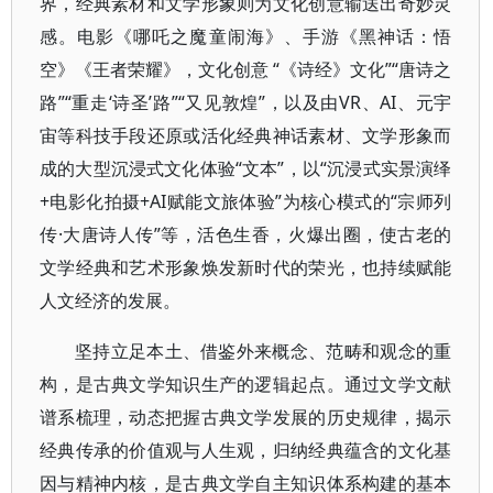
界，经典素材和文学形象则为文化创意输送出奇妙灵
感。电影《哪吒之魔童闹海》、手游《黑神话：悟
空》《王者荣耀》，文化创意 “《诗经》文化”“唐诗之
路”“重走‘诗圣’路”“又见敦煌”，以及由VR、AI、元宇
宙等科技手段还原或活化经典神话素材、文学形象而
成的大型沉浸式文化体验“文本”，以“沉浸式实景演绎
+电影化拍摄+AI赋能文旅体验”为核心模式的“宗师列
传·大唐诗人传”等，活色生香，火爆出圈，使古老的
文学经典和艺术形象焕发新时代的荣光，也持续赋能
人文经济的发展。
坚持立足本土、借鉴外来概念、范畴和观念的重
构，是古典文学知识生产的逻辑起点。通过文学文献
谱系梳理，动态把握古典文学发展的历史规律，揭示
经典传承的价值观与人生观，归纳经典蕴含的文化基
因与精神内核，是古典文学自主知识体系构建的基本