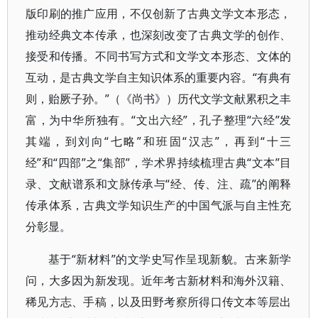
版印刷的推广应用，不仅创新了古典文学文本形态，
推动经典文本传承，也深刻改变了古典文学的创作、
接受和传播。不同书写方式和文学文本形态、文体的
互动，是古典文学自主知识体系的重要内容。“有典有
则，贻厥子孙。”（《尚书》）历代文学文献累积之丰
富，为中华所独有。“文出六经”，孔子整理“六经”发
其端，到刘向“七略”和班固“汉志”，再到“十三
经”和“四部”之“集部”，学术界持续梳理古典“文本”目
录、文献谱系和文脉传承与“经、传、注、疏”的阐释
传承体系，古典文学知识生产的中国气派与自主性充
分彰显。
基于“新材料”的文学史写作呈现新貌。古来新学
问，大多因为新发现。近年考古新材料和海外汉籍、
稀见方志、手稿，以及田野考察所得口传文本等层出