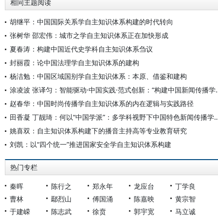
相同主题阅读
胡继平：中国国际关系学自主知识体系构建的时代转向
张树华 邵宏伟：城市之学自主知识体系正在加快形成
夏春涛：构建中国近代史学科自主知识体系刍议
封丽霞：论中国法理学自主知识体系的建构
杨洁勉：中国区域国别学自主知识体系：本原、借鉴和建构
涂凌波 张译匀：智能驱动·中国实践·范式创
赵春华：中国时尚传播学自主知识体系的内在逻辑与实践路径
田香凝 丁靓琦：何以“中国学派”：多学科视野下中国特
姚喜双：自主知识体系构建下的播音主持高等专业教育研究
刘凯：以“四个统一”推进国家安全学自主知识体系构建
热门专栏
秦晖
陈行之
郑永年
龙应台
丁学良
曹林
鄢烈山
傅国涌
陈嘉映
黄宗智
于建嵘
陈志武
徐贲
郭宇宽
马立诚