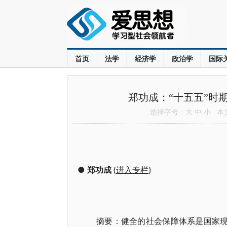
首页
法学
经济学
政治学
国际
郑功成：“十五五”时
选择字号：
大
中
小
本文共
●
郑功成
(
进入专栏
)
摘要：健全的社会保障体系是国家现