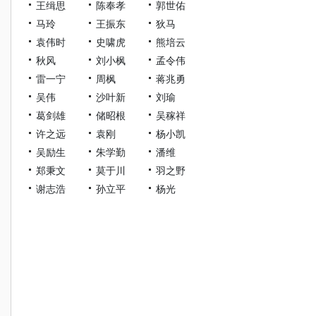
王缉思
陈奉孝
郭世佑
马玲
王振东
狄马
袁伟时
史啸虎
熊培云
秋风
刘小枫
孟令伟
雷一宁
周枫
蒋兆勇
吴伟
沙叶新
刘瑜
葛剑雄
储昭根
吴稼祥
许之远
袁刚
杨小凯
吴励生
朱学勤
潘维
郑秉文
莫于川
羽之野
谢志浩
孙立平
杨光