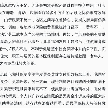
保障总体投入不足。无论是初次分配还是财政性投入中用于社会
众在养老、育幼、疾病医疗等多个方面的后顾之忧仍未有效解
面，由于政策不统一，地区之间存在差异性，发展失衡局面仍存
偏大。例如，各地养老保险缴费基数统计口径不一、费率不一，
了法定劳工成本应当公平的市场规则。再如，养老服务的有效供
空巢老人难享社会化服务；儿童福利发展明显滞后，致使养育成
老一小”投入不足，不利于促进整个社会保障体系的公平性。面
显偏大，职工与居民的基本医保制度存在着待遇差距，老年人、
之间亦呈现较大差距。
口老龄化和社保制度刚性发展会导致支付压力持续上升。我国的
加复杂、更加严峻。另一方面，现行制度设计缺陷的长期影响不
关系紧密绑定且费率居高不下，使灵活就业者游离在外，退休者
在持续积累；个人账户养老金隐藏的是无资金来源支撑的巨大的
互助共济法则，结存越多浪费越严重；居民医保按人头等额缴