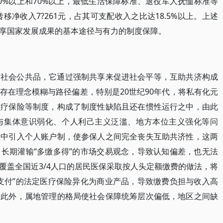
0%以上和70%以上，最低生活保障标准、退役军人抚恤标准等
移净收入7?261元，占其可支配收入之比达18.5%以上。上述
享国家发展成果的基本途径与有力的制度保障。
是社会公共品，它通过强制共享来促进社会平等，互助共济构成
存在理念模糊与路径偏差，特别是20世纪90年代，将私有化元
医疗保险等制度，构成了制度性缺陷且还在惯性运行之中，由此
与集体意识弱化、个人利己主义泛滥、地方本位主义强化等问
险中引入个人账户制，使参保人之间完全丧失互助共济性，这两
长期灌输“多缴多得”的市场交易观念，导致认知偏差，也无法
覆盖全国近3/4人口的居民医保采取按人头定额缴费的做法，将
支付”的法定医疗保险异化为商业产品，导致缴费负担与收入高
。此外，属地管理的格局使社会保障统筹层次偏低，地区之间缺