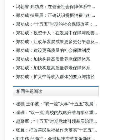
冯朝睿 郑功成：在健全社会保障体系中提振居民消费
郑功成 扶星辰：正确认识提振消费与社会保障的逻辑关系
郑功成：“十五五”时期的社会保障改革：问题清单与制度优化
郑功成：投资于人：在发展中保障与改善民生——“十五五”时期社会保障与基本公共服务均等化发展的着力点
郑功成：让改革发展成果更多更公平惠及全体人民
郑功成：建设更高质量的社会保障制度
郑功成：加快构建高质量养老保障体系
郑功成：加快构建高质量养老保障体系
郑功成：扩大中等收入群体的要点与路径
相同主题阅读
崔硼 王冬波：“双一流”大学“十五五”发展规划指标体系构建：价值重构与实践路径
崔硼：“双一流”高校的战略升维与学科重构——基于“十五五”规划视角的系统性思考
赵聚军：“十五五”时期党建引领基层治理创新的结构情境与效能优化
张翼：把改善民生福祉作为落实“十五五”规划的出发点和落脚点
刘中伟 邰瀚征：全球科技变革竞争新图景与“十五五”时期我国科技发展新范式