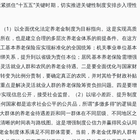
紧抓住“十五五”关键时期，切实推进关键性制度安排步入理性
。（1）以全面优化法定养老金制度为目标指向。这是实现高质
本所在，也是建立合理的多层次养老金体系的前提条件。在这方
职工基本养老保险应实现标准化的全国统筹；机关事业单位基本
捆绑关系，提升到以省级为责任本位；居民基本养老保险需增强
高灵活就业人群和农民的养老金待遇。二是要全面优化与国家财
渐转变为比例分责制，要确定真正的农民，并对其给予财政补贴
。重点是解决灵活就业人群的养老保险筹资负担问题。四是要增
并实现信息公开，接受社会监督。（2）以缩小差距、提升制度
何国家都是追求社会公平的公共品，所谓“多缴多得”的逻辑是
三大群体的养老金待遇差距和同一群体在不同层级、不同地区之
定清晰的时间表与路线图。这是增强制度公信力并赢得民众认同
养老金制度体系满足不同群体需要。当前，养老金优厚的人群有