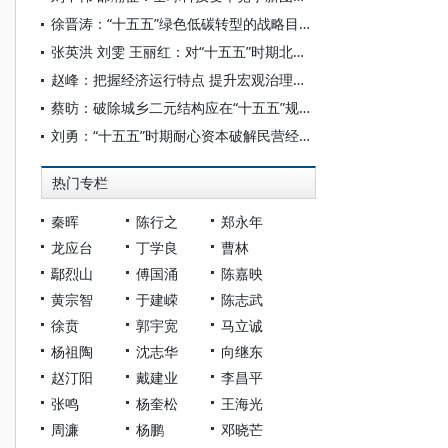
徐晋涛：“十五五”绿色低碳转型的战略目标与应对要点
张英洪 刘雯 王丽红：对“十五五”时期北京农业农村现代化的思考建议
赵峰：把握经济运行特点 提升宏观治理效能
蔡昉：破除城乡二元结构应在“十五五”规划中高度优先
刘勇：“十五五”时期耐心资本破解民营经济“内卷式”竞争的机理与进路
热门专栏
秦晖
陈行之
郑永年
龙应台
丁学良
曹林
鄢烈山
傅国涌
陈嘉映
黄宗智
于建嵘
陈志武
徐贲
郭宇宽
马立诚
杨祖陶
沈志华
向继东
赵汀阳
戴建业
李昌平
张鸣
杨奎松
王海光
周濂
杨鹏
邓晓芒