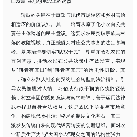
面发展”在思想观念上的起点。
转型的关键在于重塑与现代市场经济和乡村善治
相适应的价值认知。其一，培育从原子化小农向公共
责任主体跨越的民主意识。这要求农民突破宗族与村
落的狭隘视域，真正觉醒为村庄公共事务的法定参与
者。基层治理要切实“赋权于民”，尊重并激发农民的
首创智慧，推动农民在公共决策中有效发声，实现
从“耕者有其田”到“耕者有其言”的历史性进阶。其
二，确立从熟人社会向契约社会转型的法治精神。引
导农民摆脱对人情、习俗或行政干预的传统路径依
赖，树立牢固的规则意识与契约精神，善于运用法律
武器捍卫自身合法权益，这是农民平等参与市场竞
争、构建现代乡村治理格局的制度文化基石。其三，
激发从传统自耕向现代经营转变的创新思维。面对农
业新质生产力与“大国小农”现实之间的结构性张力，