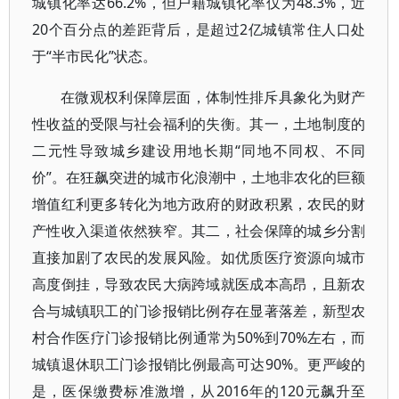
城镇化率达66.2%，但户籍城镇化率仅为48.3%，近
20个百分点的差距背后，是超过2亿城镇常住人口处
于“半市民化”状态。
在微观权利保障层面，体制性排斥具象化为财产
性收益的受限与社会福利的失衡。其一，土地制度的
二元性导致城乡建设用地长期“同地不同权、不同
价”。在狂飙突进的城市化浪潮中，土地非农化的巨额
增值红利更多转化为地方政府的财政积累，农民的财
产性收入渠道依然狭窄。其二，社会保障的城乡分割
直接加剧了农民的发展风险。如优质医疗资源向城市
高度倒挂，导致农民大病跨域就医成本高昂，且新农
合与城镇职工的门诊报销比例存在显著落差，新型农
村合作医疗门诊报销比例通常为50%到70%左右，而
城镇退休职工门诊报销比例最高可达90%。更严峻的
是，医保缴费标准激增，从2016年的120元飙升至