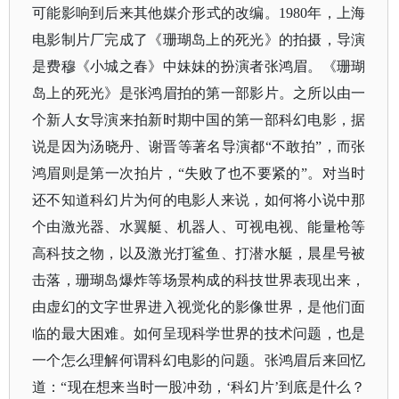
可能影响到后来其他媒介形式的改编。
1980年，上海
电影制片厂完成了《珊瑚岛上的死光》的拍摄，导演
是费穆《小城之春》中妹妹的扮演者张鸿眉。《珊瑚
岛上的死光》是张鸿眉拍的第一部影片。之所以由一
个新人女导演来拍新时期中国的第一部科幻电影，据
说是因为汤晓丹、谢晋等著名导演都“不敢拍”，而张
鸿眉则是第一次拍片，“失败了也不要紧的”。对当时
还不知道科幻片为何的电影人来说，如何将小说中那
个由激光器、水翼艇、机器人、可视电视、能量枪等
高科技之物，以及激光打鲨鱼、打潜水艇，晨星号被
击落，珊瑚岛爆炸等场景构成的科技世界表现出来，
由虚幻的文字世界进入视觉化的影像世界，是他们面
临的最大困难。如何呈现科学世界的技术问题，也是
一个怎么理解何谓科幻电影的问题。张鸿眉后来回忆
道：“现在想来当时一股冲劲，‘科幻片’到底是什么？