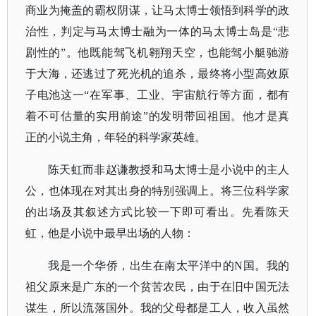
商业为掩盖的霸权阴谋，让马太博士领悟到科学的政
治性，判定与马太博士融为一体的马太博士岛是“悲
剧性的”。他既能驾飞机翱翔天空，也能驾小艇驰游
于大海，还逃过了死光机的追杀，最终将小型高效原
子电池这一“在军事、工业、宇宙航行等方面，都有
着不可估量的实用前途”的发明带回祖国。他才是真
正的小说主角，年轻的科学家英雄。
陈天虹而非赵谦教授和马太博士是小说中的主人
公，也体现在对其出身的特别强调上。将三位科学家
的出场及其叙述方式比较一下即可看出。先看陈天
虹，他是小说中最早出场的人物：
我是一个华侨，出生在南太平洋中的
N国。我的
祖父原来是广东的一个贫苦农民，由于在旧中国无法
谋生，所以流落国外。我的父母都是工人，收入虽然