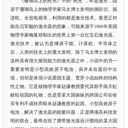
《珊瑚岛上的死光》中的
“死光”，即是激光，隐
居于珊瑚岛上的物理学家马太博士发明的测距仪、掘
进机、全息电视等，利用的都是激光技术。童恩正对
能击沉军舰的激光器的想象，可能来源于1960年美国
物理学家梅曼研制出的世界上第一台红宝石激光器。
激光技术，被认为是继原子能、计算机、半导体之
后，人类科技史上的重大发明。除了马太博士发明的
这种具有强大摧毁能力的激光器之外，小说中的另一
重要发明是小型高效原子电池，虽并未在题目中出
现，但却是体现小说爱国主题、贯穿小说始终的结构
性之物。它是核物理学家赵谦教授委托其助手陈天虹
献给祖国的礼物，也是受某大国操纵的跨国公司在收
买专利不成转而暗杀赵谦教授的起因。小型高效原子
电池，解决了激光器的能量问题，正是两项高科技发
明的联合，最终击毁了携带激光器设计图纸的某大国