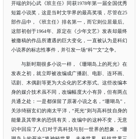
开端的刘心武《班主任》同获1978年第一届全国优秀
短篇小说奖，这是当时文学界的最高奖项，尽管在25
部作品中，《班主任》排名第一，而它则位居最后。
这部初创于1964年、原定在《少年文艺》发表却最终
被撤稿的作品所遭遇的巨大变化，一直被认为是科幻
小说界的标志性事件，并引发一场“科”“文”之争。
与新时期很多小说一样，《珊瑚岛上的死光》在
发表之初，就立即被改编成广播剧、电影、连环画、
话剧、木偶剧等更为大众化的艺术形式。这些改编本
身的媒介技术虽不同，改编幅度大小有异，但有两点
共通之处：一是都保留了原著小说之名，
“珊瑚岛”，
关涉绮丽玄幻的南太平洋，“死光”则与高科技自身的
能量及其带来的恐惧有关，改编中的这种不变，无意
识中回应了人们对于高科技与别一世界的想象，“珊
瑚岛上的死光”将神秘世界、未来世界、科技世界三