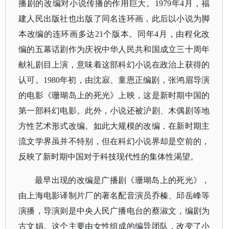
播剧的改编对小说传播的作用巨大。1979年4月，福
建人民出版社也出版了同名连环画，此后以小说为脚
本改编的连环画多达21个版本。同年4月，由程化改
编的五幕话剧作为庆祝中华人民共和国成立三十周年
献礼剧目上演，意味着这部科幻小说在政治上获得的
认可。1980年初，由沈寂、童恩正编剧，张鸿眉导演
的电影《珊瑚岛上的死光》上映，这是新时期中国的
第一部科幻电影。此外，小说还被沪剧、木偶剧等地
方性艺术形式改编。如此大规模的改编，在新时期主
流文学界虽并不特别，但在科幻小说界却是空前的，
反映了新时期中国对于科技现代性的集体性渴望。
最早出现的改编是广播剧《珊瑚岛上的死光》，
由上海电影译制片厂的著名配音演员乔榛、邱岳峰等
演播，导演则是中央人民广播电台的蔡淑文，编剧为
古文娟。这个主要由女性组成的编导团队，改变了小