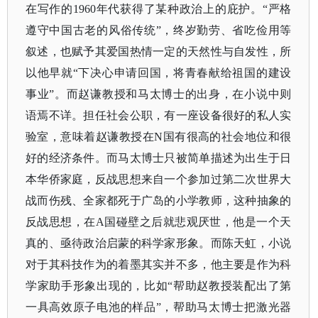
在写作的
1960年代获得了某种政治上的庇护。“严格
遵守中国古老的风俗传统”，终岁勤劳、省吃俭用等
叙述，也赋予其爱国热情一定的天然性与自发性，所
以他早就“下决心申请回国，将青春献给祖国的建设
事业”。而赵谦教授和马太博士的出身，在小说中则
语焉不详。担任社会公职，有一座设备很好的私人实
验室，意味着赵谦教授在N国有很高的社会地位和很
好的经济条件。而马太博士只被简单描述为出生于日
本华侨家庭，反战思想来自一个参加过第二次世界大
战而伤残、全家都死于广岛的小学教师，这种抽象的
反战思想，在A国碰壁之后就悲观厌世，他是一个天
真的、亟待政治启蒙的科学家形象。而陈天虹，小说
对于其科技作为的着墨其实并不多，他主要是作为科
学家助手形象出现的，比如“帮助赵教授装配出了第
一具高效原子电池的样品”，帮助马太博士把激光器