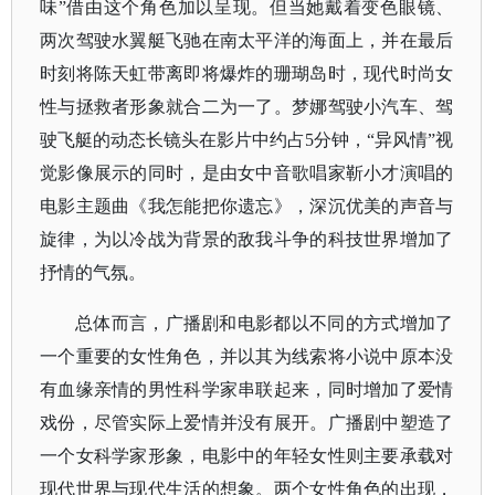
味”借由这个角色加以呈现。但当她戴着变色眼镜、
两次驾驶水翼艇飞驰在南太平洋的海面上，并在最后
时刻将陈天虹带离即将爆炸的珊瑚岛时，现代时尚女
性与拯救者形象就合二为一了。梦娜驾驶小汽车、驾
驶飞艇的动态长镜头在影片中约占5分钟，“异风情”视
觉影像展示的同时，是由女中音歌唱家靳小才演唱的
电影主题曲《我怎能把你遗忘》，深沉优美的声音与
旋律，为以冷战为背景的敌我斗争的科技世界增加了
抒情的气氛。
总体而言，广播剧和电影都以不同的方式增加了
一个重要的女性角色，并以其为线索将小说中原本没
有血缘亲情的男性科学家串联起来，同时增加了爱情
戏份，尽管实际上爱情并没有展开。广播剧中塑造了
一个女科学家形象，电影中的年轻女性则主要承载对
现代世界与现代生活的想象。两个女性角色的出现，