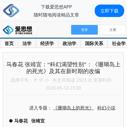
下载爱思想APP
立即下载
随时随地阅读精品文章
登录
注册
首页
法学
经济学
政治学
国际关系
社会学
马春花 张靖宜：“科幻渴望性别”：《珊瑚岛上
的死光》及其在新时期的改编
选择字号：
大
中
小
本文共阅读 2923 次 更新时间：
2026-05-10 23:30
进入专题：
《珊瑚岛上的死光》
科幻小说
●
马春花
张靖宜