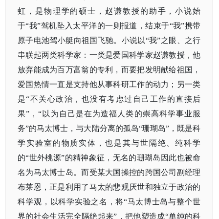
虹，是物理学的硕士，赵谦教授的助手，小说始
于“我”驾机坠入太平洋的一则报道，结束于“我”携带
原子电池驾小艇向祖国飞驰。小说以“我”之眼、之行
串联起两类科学家：一类是爱国科学家赵谦教授，他
放弃能成为百万富翁的专利，而要把发明献给祖国，
爱国热情一直是支持他从事科研工作的动力；另一类
是“不关心政治，也没有考虑过自己工作的直接后
果”，“以为自己是在为造福人类的崇高科学事业服
务”的马太博士，与大陆分离的孤岛“珊瑚岛”，既是科
学实验室的物质实体，也是其与世隔绝、纯科学
的“世外桃源”的精神象征，无名的珊瑚岛因此也被命
名为马太博士岛。而受某大国操控的跨国公司副经理
布莱恩，正是利用了马太的悲观厌世和独立于政治的
科学观，以科学实验之名，将“马太博士岛与整个世
界的社会生活完全隔绝起来”，把他塑造成“单纯的科