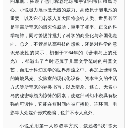
的军舰，摧毁了他们称霸地球和宇宙的帝国殖民野
心。小说极力展示激光器的威力、高效原子能电池的
重要，以及它们若落入某大国将会给人类、世界甚至
是宇宙所带来的毁灭性威胁，重申了和平、正义的科
学精神，同时警惕并批判了科学的商业化与帝国化走
向。总之，不管是从高科技的想象，还是对科学的意
识形态性的揭示，初创于1964年的《珊瑚岛上的死
光》，都溢出了当时还属于儿童文学范畴的科普文
艺，而汇于科幻文学的世界潮流之中。再加上珊瑚岛
的旖旎风光、实验室的现代化设备、资本主义的生活
方式等所带来的异类书写，以及暗杀、逃亡、无名小
岛的秘密等颇为惊悚的因素，使这部科幻小说具有极
强的可读性，它能在短时间内被广播剧、连环画、电
影等大众媒介形式改编，也并不令人意外。
小说采用第一人称叙事方式，叙述者
“我”陈天