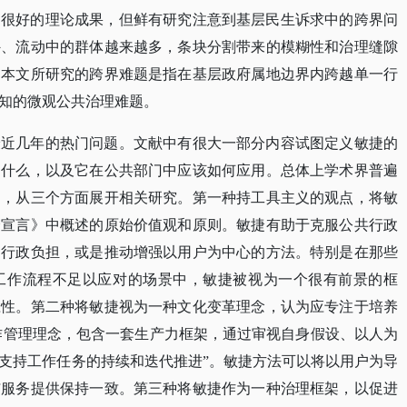
了很好的理论成果，但鲜有研究注意到基层民生诉求中的跨界问
外、流动中的群体越来越多，条块分割带来的模糊性和治理缝隙
。本文所研究的跨界难题是指在基层政府属地边界内跨越单一行
知的微观公共治理难题。
最近几年的热门问题。文献中有很大一部分内容试图定义敏捷的
是什么，以及它在公共部门中应该如何应用。总体上学术界普遍
架，从三个方面展开相关研究。第一种持工具主义的观点，将敏
捷宣言》中概述的原始价值观和原则。敏捷有助于克服公共行政
、行政负担，或是推动增强以用户为中心的方法。特别是在那些
工作流程不足以应对的场景中，敏捷被视为一个很有前景的框
应性。第二种将敏捷视为一种文化变革理念，认为应专注于培养
种工作管理理念，包含一套生产力框架，通过审视自身假设、以人为
支持工作任务的持续和迭代推进”。敏捷方法可以将以用户为导
与服务提供保持一致。第三种将敏捷作为一种治理框架，以促进