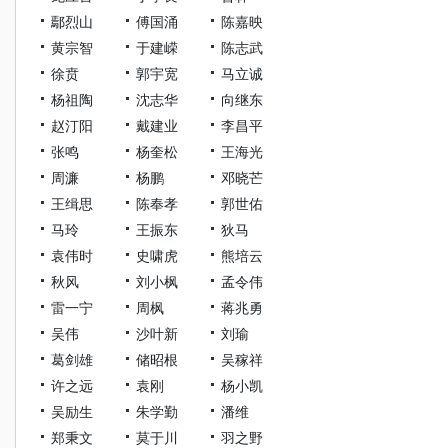
鄢烈山
傅国涌
陈嘉映
黄宗智
于建嵘
陈志武
徐贲
郭宇宽
马立诚
杨祖陶
沈志华
向继东
赵汀阳
戴建业
李昌平
张鸣
杨奎松
王海光
周濂
杨鹏
邓晓芒
王缉思
陈奉孝
郭世佑
马玲
王振东
狄马
袁伟时
史啸虎
熊培云
秋风
刘小枫
孟令伟
雷一宁
周枫
蒋兆勇
吴伟
沙叶新
刘瑜
葛剑雄
储昭根
吴稼祥
许之远
袁刚
杨小凯
吴励生
朱学勤
潘维
郑秉文
莫于川
羽之野