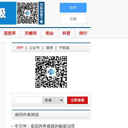
登录
注册
思想库
关键词
笔会
科普
排行
|
|
|
APP
公众号
微博
手机版
相同作者阅读
辛方坤：基层跨界难题的敏捷治理