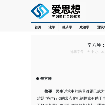
首页
法学
经济学
政治学
国际
辛方坤
选择字号：
大
中
小
本文
●
辛方坤
摘要：
民生诉求中的跨界难题已成为
难题”协作行动的常态化机制探索有助于