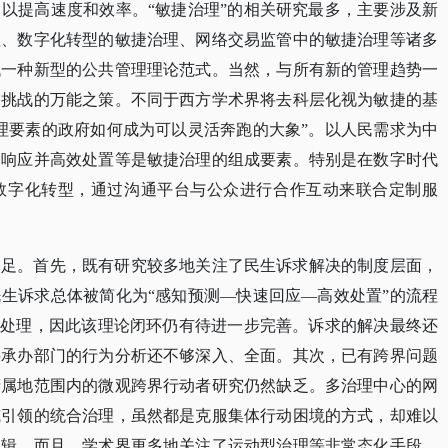
以提高速度和效率。“敏捷治理”的相关研究最多，主要涉及新
理、数字化转型的敏捷治理、网络交易监管中的敏捷治理等诸多
代一种新型的公共管理理论范式。当然，与所有新的管理趋势一
和挑战的万能之策。不同于西方学术界将去科层化视为敏捷的基
理要素的政府如何成为可以灵活奔跑的大象”。以人民需求为中
速响应并高效处置等是敏捷治理的组成要素。特别是在数字时代
数字化转型，通过沟通平台与公众进行合作互动来联合定制服
不足。首先，既有研究较多地关注了民生诉求解决的制度层面，
民生诉求总体被简化为
“感知预测—快速回应—高效处置”的流程
的处理，因此该理论闭环仍有待进一步完善。诉求的解决最终还
层承办部门的行为分析还不够深入、全面。其次，已有跨界问题
府属地范围内的微观跨界行动者研究仍然缺乏。多治理中心的网
威引领的统合治理，虽然都是克服集体行动困境的方式，却难以
逻辑。而且，学术界更多地关注了运动型治理等非常态化手段，