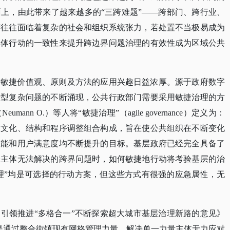
上，由此带来了越来越多的“三跨难题”——跨部门、跨行业、
府往往面临着复杂的社会和组织系统张力，若处置不当极易成为
集体行动的一致性来提升跨边界问题治理的有效性成为区域公共
对敏捷价值观、原则及方法的应用兴趣日益浓厚。源于政府数字
新型复杂问题的不断涌现，公共行政部门需要采用敏捷治理的方
（
Neumann O.）等人将“敏捷治理”（agile governance）定义为：
的文化、结构和程序调整组合构成，旨在使公共组织在不断变化
效能和用户满意度均不断提升的目标。基层政府已经完全具备了
一主体无法解决的跨界问题时，如何敏捷地行动将考验基层的治
治理”均是可选择的行动方案，但这些方式有很强的应急属性，无
建引领推进“多格合一”不断探索超大城市基层治理新路的意见》
向是通过整合街镇现有网格管理力量，解决单一力量主体无力应对