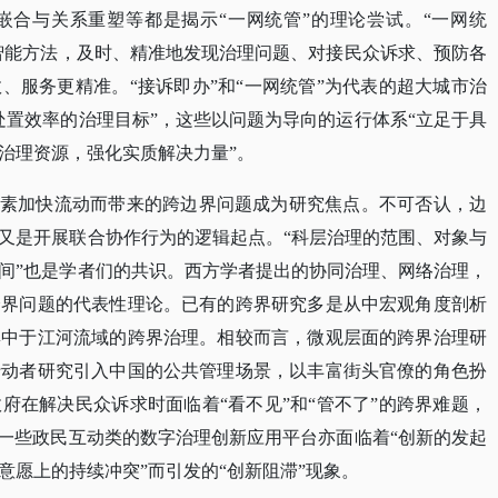
嵌合与关系重塑等都是揭示“一网统管”的理论尝试。“一网统
用智能方法，及时、精准地发现治理问题、对接民众诉求、预防各
、服务更精准。“接诉即办”和“一网统管”为代表的超大城市治
处置效率的治理目标”，这些以问题为导向的运行体系“立足于具
治理资源，强化实质解决力量”。
要素加快流动而带来的跨边界问题成为研究焦点。不可否认，边
又是开展联合协作行为的逻辑起点。“科层治理的范围、对象与
间”也是学者们的共识。西方学者提出的协同治理、网络治理，
跨界问题的代表性理论。已有的跨界研究多是从中宏观角度剖析
集中于江河流域的跨界治理。相较而言，微观层面的跨界治理研
行动者研究引入中国的公共管理场景，以丰富街头官僚的角色扮
府在解决民众诉求时面临着“看不见”和“管不了”的跨界难题，
。一些政民互动类的数字治理创新应用平台亦面临着“创新的发起
意愿上的持续冲突”而引发的“创新阻滞”现象。