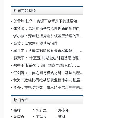
相同主题阅读
贺雪峰 桂华：资源下乡背景下的基层治理重塑与改进
张紧跟：党建推动基层治理创新的新趋向
谈小燕：深刻把握党建引领基层治理的重大意义与重要要求
高莹：以党建引领基层治理
翟月荧：从最基础抓起向最末梢聚能——青岛西海岸新区推进党建引领城乡基层治理的实践探索
赵聚军：“十五五”时期党建引领基层治理创新的结构情境与效能优化
郑中玉 杨静岩：部门缝隙与缝隙弥合：社会工作组织参与基层治理的行动策略
任剑涛：主体之问与模式之辨：基层治理的底层逻辑
黄海：政银协同推动新就业群体参与基层治理
李齐：重视防范数字技术给基层治理带来的新问题
热门专栏
秦晖
陈行之
郑永年
龙应台
丁学良
曹林