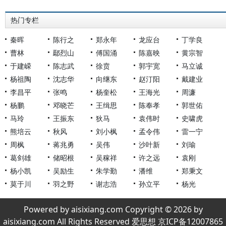
热门专栏
秦晖
陈行之
郑永年
龙应台
丁学良
曹林
鄢烈山
傅国涌
陈嘉映
黄宗智
于建嵘
陈志武
徐贲
郭宇宽
马立诚
杨祖陶
沈志华
向继东
赵汀阳
戴建业
李昌平
张鸣
杨奎松
王海光
周濂
杨鹏
邓晓芒
王缉思
陈奉孝
郭世佑
马玲
王振东
狄马
袁伟时
史啸虎
熊培云
秋风
刘小枫
孟令伟
雷一宁
周枫
蒋兆勇
吴伟
沙叶新
刘瑜
葛剑雄
储昭根
吴稼祥
许之远
袁刚
杨小凯
吴励生
朱学勤
潘维
郑秉文
莫于川
羽之野
谢志浩
孙立平
杨光
Powered by aisixiang.com Copyright © 2026 by
aisixiang.com All Rights Reserved 爱思想 京ICP备12007865