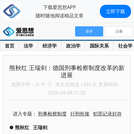
下载爱思想APP
立即下载
随时随地阅读精品文章
登录
注册
首页
法学
经济学
政治学
国际关系
社会学
熊秋红 王瑞剑：德国刑事检察制度改革的新
进展
选择字号：
大
中
小
本文共阅读 1493 次 更新时间：
2026-04-08 21:32
进入专题：
刑事检察制度
行刑衔接
犯罪记录封存
●
熊秋红
王瑞剑