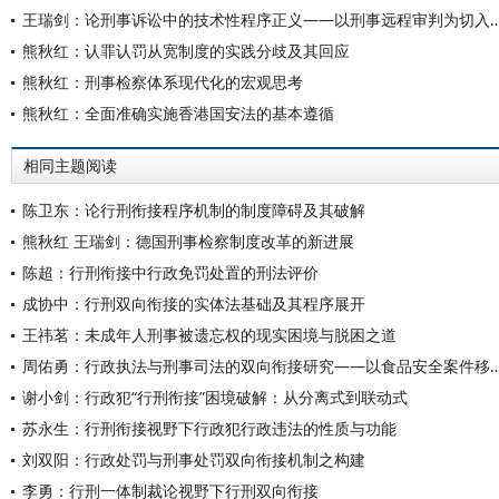
王瑞剑：论刑事诉讼中的技术性程序正义——以刑事远
熊秋红：认罪认罚从宽制度的实践分歧及其回应
熊秋红：刑事检察体系现代化的宏观思考
熊秋红：全面准确实施香港国安法的基本遵循
相同主题阅读
陈卫东：论行刑衔接程序机制的制度障碍及其破解
熊秋红 王瑞剑：德国刑事检察制度改革的新进展
陈超：行刑衔接中行政免罚处置的刑法评价
成协中：行刑双向衔接的实体法基础及其程序展开
王祎茗：未成年人刑事被遗忘权的现实困境与脱困之道
周佑勇：行政执法与刑事司法的双向衔接研究——以食
谢小剑：行政犯“行刑衔接”困境破解：从分离式到联动式
苏永生：行刑衔接视野下行政犯行政违法的性质与功能
刘双阳：行政处罚与刑事处罚双向衔接机制之构建
李勇：行刑一体制裁论视野下行刑双向衔接