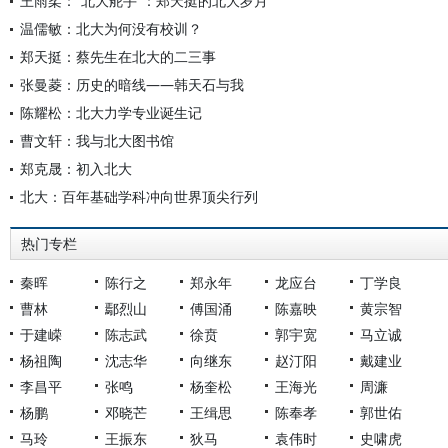
王雨柔：“北大舵手”：郑天挺的北大岁月
温儒敏：北大为何没有校训？
郑天挺：蔡先生在北大的二三事
张曼菱：历史的暗线——韩天石与我
陈耀松：北大力学专业诞生记
曹文轩：我与北大图书馆
郑克晟：初入北大
北大：百年基础学科冲向世界顶尖行列
热门专栏
秦晖
陈行之
郑永年
龙应台
丁学良
曹林
鄢烈山
傅国涌
陈嘉映
黄宗智
于建嵘
陈志武
徐贲
郭宇宽
马立诚
杨祖陶
沈志华
向继东
赵汀阳
戴建业
李昌平
张鸣
杨奎松
王海光
周濂
杨鹏
邓晓芒
王缉思
陈奉孝
郭世佑
马玲
王振东
狄马
袁伟时
史啸虎