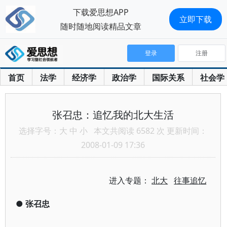
下载爱思想APP
立即下载
随时随地阅读精品文章
登录
注册
首页
法学
经济学
政治学
国际关系
社会学
张召忠：追忆我的北大生活
选择字号：
大
中
小
本文共阅读 6582 次 更新时间：
2008-01-09 17:36
进入专题：
北大
往事追忆
●
张召忠