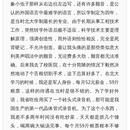
象小虫子那样从右边往左边写，还有许多颤音，是公
认的外国语言中最难学的语言，所以学制定为四年，
是当时北大学制最长的专业。由于长期从事工程技术
工作，突然转学外语后极不适应，科学技术主要是理
解原理，强调创造性，而外语则恰恰相反，完全是死
背硬记，不允许创造。最让我头痛的是那些类似意大
利美声唱法中的颤音，无论费多大劲，颤音都无法准
确。后来我去了校医院，在十分简陋的情况下毅然决
然地动了个舌根切割手术，这下总算好多了。在北大
学习的时候，我还是军人身份，每月52元薪金，59斤
粮票，这样的待遇在当时是很不错的。为了学好外
语，我省吃俭用买了一个砖头式录音机，那可能是我
国生产的第一代晶体管式录音机。为了这个小东西，
我差不多两年时间没有吃炒菜，天天都是抓几个馒
头，喝两碗大锅汤完事。每个月59斤粮票根本不够