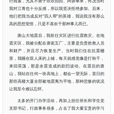
行我素，尤其不善于吹吹拍拍、阿谀奉承，何况当时
我对江青也十分反感，所以我坚决拒绝参加。后来，
他们把我当成反对“四人帮”的英雄，我说我没有那么
高的思想觉悟，只是不喜欢干那种事儿而已。
唐山大地震后，我前往灾区进行抗震救灾。在地
震灾区，我被分配在唐瓷五厂，主要是负责抢救人员
和财产，并且尽力恢复生产。当时我们住在抗震棚
里，我睡在双人床的上铺，每天就感觉像是打秋千，
来回晃荡，那是余震造成的剧烈波动。在震后的唐
山，我站在任何一块高地上，都会一望无际，昔日的
那些高楼大厦全部被地震夷为平地，那种悲惨的状况
让我至今难以忘怀。
太多的开门办学活动，再加上担任班长和学生党
支部书记，行政事务很多，占去了我大量宝贵的学习