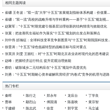
相同主题阅读
崔硼 王冬波：“双一流”大学“十五五”发展规划指标体系构建：价值重构与实践路径
崔硼：“双一流”高校的战略升维与学科重构——基于“十五五”规划视角的系统性思考
赵聚军：“十五五”时期党建引领基层治理创新的结构情境与效能优化
张翼：把改善民生福祉作为落实“十五五”规划的出发点和落脚点
刘中伟 邰瀚征：全球科技变革竞争新图景与“十五五”时
徐晋涛：“十五五”绿色低碳转型的战略目标与应对要点
张英洪 刘雯 王丽红：对“十五五”时期北京农业农村现代化的思考建议
赵峰：把握经济运行特点 提升宏观治理效能
蔡昉：破除城乡二元结构应在“十五五”规划中高度优先
刘勇：“十五五”时期耐心资本破解民营经济“内卷式”竞争的机理与进路
热门专栏
秦晖
陈行之
郑永年
龙应台
丁学良
曹林
鄢烈山
傅国涌
陈嘉映
黄宗智
于建嵘
陈志武
徐贲
郭宇宽
马立诚