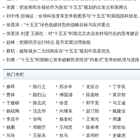
张翼：把改善民生福祉作为落实“十五五”规划的出发点和落脚点
刘中伟 邰瀚征：全球科技变革竞争新图景与“十五五”时
徐晋涛：“十五五”绿色低碳转型的战略目标与应对要点
张英洪 刘雯 王丽红：对“十五五”时期北京农业农村现代化的思考建议
赵峰：把握经济运行特点 提升宏观治理效能
蔡昉：破除城乡二元结构应在“十五五”规划中高度优先
刘勇：“十五五”时期耐心资本破解民营经济“内卷式”竞争的机理与进路
热门专栏
秦晖
陈行之
郑永年
龙应台
丁学良
曹林
鄢烈山
傅国涌
陈嘉映
黄宗智
于建嵘
陈志武
徐贲
郭宇宽
马立诚
杨祖陶
沈志华
向继东
赵汀阳
戴建业
李昌平
张鸣
杨奎松
王海光
周濂
杨鹏
邓晓芒
王缉思
陈奉孝
郭世佑
马玲
王振东
狄马
袁伟时
史啸虎