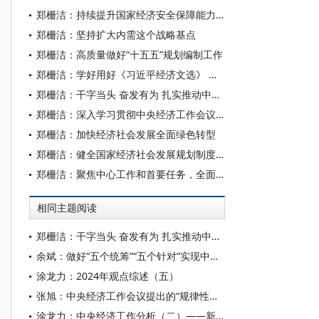
郑栅洁：持续提升国家经济安全保障能力 以新安全格局保障新发展格局
郑栅洁：坚持扩大内需这个战略基点
郑栅洁：高质量做好“十五五”规划编制工作
郑栅洁：学好用好《习近平经济文选》 扎实推动高质量发展
郑栅洁：干字当头 奋发有为 扎实推动中央经济工作会议各项部署落到实处
郑栅洁：深入学习贯彻中央经济工作会议精神 凝心聚力推动经济持续回升向好
郑栅洁：加快经济社会发展全面绿色转型
郑栅洁：健全国家经济社会发展规划制度体系
郑栅洁：聚焦中心工作和首要任务，全面推进中国式现代化建设
相同主题阅读
郑栅洁：干字当头 奋发有为 扎实推动中央经济工作会议各项部署落到实处
余斌：做好“五个统筹”“五个针对”实现中国经济新飞跃
涂龙力：2024年观点综述（五）
张旭：中央经济工作会议提出的“规律性认识”，具体指什么？有何深意？
涂龙力：中央经济工作分析（二）——新一轮财税体制改革从“谋划”到“推进”