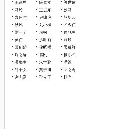
王缉思
陈奉孝
郭世佑
马玲
王振东
狄马
袁伟时
史啸虎
熊培云
秋风
刘小枫
孟令伟
雷一宁
周枫
蒋兆勇
吴伟
沙叶新
刘瑜
葛剑雄
储昭根
吴稼祥
许之远
袁刚
杨小凯
吴励生
朱学勤
潘维
郑秉文
莫于川
羽之野
谢志浩
孙立平
杨光