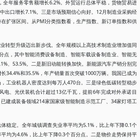
，全年服务零售额增长6.2%。外贸运行总体平稳，货物贸易进
，其中出口增长7.1%。三是市场预期信心向好。12月制造业采购经
月保持在扩张区间。从PMI分类指数看，生产指数、新订单指数和供
产业转型升级迈出新步伐。全年规模以上高技术制造业增加值同
个百分点，其中智能消费设备制造、智能车载设备制造业、智能无
5.1%、53.5%。二是新旧动能转换加快。新能源汽车产销分别完
别增长34.4%和35.5%，年产销量首次突破1000万辆。我国已成为
，工业机器人密度达到每万人470台。三是绿色低碳转型稳步
风电、光伏装机合计超过13亿千瓦，提前6年完成对外承诺目
已建成装备领域214家国家级智能制造示范工厂、34家灯塔工
稳定。全年城镇调查失业率平均为5.1%，比上年下降0.1个
均为4.6%，比上年下降0.3个百分点。二是物价走势保持平