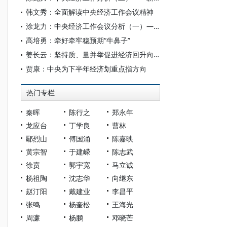
韩文秀：全面解读中央经济工作会议精神
涂龙力：中央经济工作会议分析（一）——中经会的前提准备
高培勇：牵好牵牢稳预期“牛鼻子”
姜长云：坚持质、量并举促进经济回升向好
贾康：中央为下半年经济划重点指方向
热门专栏
秦晖
陈行之
郑永年
龙应台
丁学良
曹林
鄢烈山
傅国涌
陈嘉映
黄宗智
于建嵘
陈志武
徐贲
郭宇宽
马立诚
杨祖陶
沈志华
向继东
赵汀阳
戴建业
李昌平
张鸣
杨奎松
王海光
周濂
杨鹏
邓晓芒