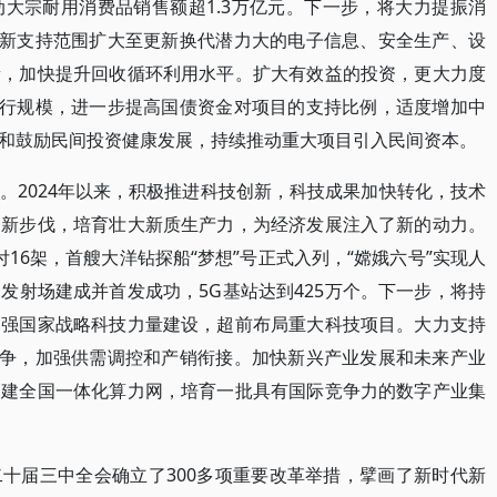
大宗耐用消费品销售额超1.3万亿元。下一步，将大力提振消
更新支持范围扩大至更新换代潜力大的电子信息、安全生产、设
新，加快提升回收循环利用水平。扩大有效益的投资，更大力度
发行规模，进一步提高国债资金对项目的支持比例，适度增加中
和鼓励民间投资健康发展，持续推动重大项目引入民间资本。
。2024年以来，积极推进科技创新，科技成果加快转化，技术
创新步伐，培育壮大新质生产力，为经济发展注入了新的动力。
交付16架，首艘大洋钻探船“梦想”号正式入列，“嫦娥六号”实现人
发射场建成并首发成功，5G基站达到425万个。下一步，将持
加强国家战略科技力量建设，超前布局重大科技项目。大力支持
竞争，加强供需调控和产销衔接。加快新兴产业发展和未来产业
构建全国一体化算力网，培育一批具有国际竞争力的数字产业集
十届三中全会确立了300多项重要改革举措，擘画了新时代新