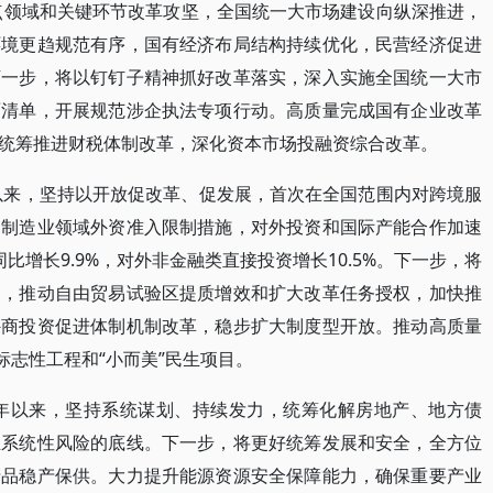
重点领域和关键环节改革攻坚，全国统一大市场建设向纵深推进，
环境更趋规范有序，国有经济布局结构持续优化，民营经济促进
下一步，将以钉钉子精神抓好改革落实，深入实施全国统一大市
面清单，开展规范涉企执法专项行动。高质量完成国有企业改革
统筹推进财税体制改革，深化资本市场投融资综合改革。
年以来，坚持以开放促改革、促发展，首次在全国范围内对跨境服
消制造业领域外资准入限制措施，对外投资和国际产能合作加速
比增长9.9%，对外非金融类直接投资增长10.5%。下一步，将
易，推动自由贸易试验区提质增效和扩大改革任务授权，加快推
外商投资促进体制机制改革，稳步扩大制度型开放。推动高质量
标志性工程和“小而美”民生项目。
4年以来，坚持系统谋划、持续发力，统筹化解房地产、地方债
生系统性风险的底线。下一步，将更好统筹发展和安全，全方位
产品稳产保供。大力提升能源资源安全保障能力，确保重要产业