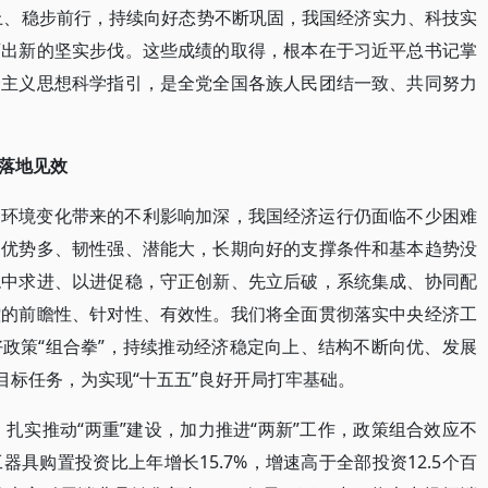
而上、稳步前行，持续向好态势不断巩固，我国经济实力、科技实
迈出新的坚实步伐。这些成绩的取得，根本在于习近平总书记掌
会主义思想科学指引，是全党全国各族人民团结一致、共同努力
落地见效
部环境变化带来的不利影响加深，我国经济运行仍面临不少困难
、优势多、韧性强、潜能大，长期向好的支撑条件和基本趋势没
稳中求进、以进促稳，守正创新、先立后破，系统集成、协同配
控的前瞻性、针对性、有效性。我们将全面贯彻落实中央经济工
政策“组合拳”，持续推动经济稳定向上、结构不断向优、发展
目标任务，为实现“十五五”良好开局打牢基础。
，扎实推动“两重”建设，加力推进“两新”工作，政策组合效应不
具购置投资比上年增长15.7%，增速高于全部投资12.5个百