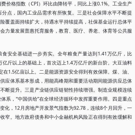
费价格指数（CPI）环比由降转平，同比上涨0.1%。工业生产
2个百分点，国内工业品需求有所恢复。三是社会保障水平不断提
保险覆盖面持续扩大，待遇水平持续提高，社保基金运行总体平
社会力量发展普惠托育服务，教育、医疗、养老、体育等公共服
食安全基础进一步夯实。全年粮食产量达到1.41万亿斤，比
1.3万亿斤以上的基础上，首次迈上1.4万亿斤的新台阶。大豆油料
定在1.5亿亩以上。二是能源资源安全得到有效保障。煤、油、
源供应体系基本形成，用能高峰期和重要活动期间能源供应总体
力不断提升。三是产业链供应链韧性持续增强。制造业规模连续
业体系，“中国供给”在全球经济循环中发挥重要作用。四是重点
化，12月房地产开发景气指数为92.78，连续8个月回升，一
均收窄。地方政府债务和中小金融机构风险正在得到有效缓解和