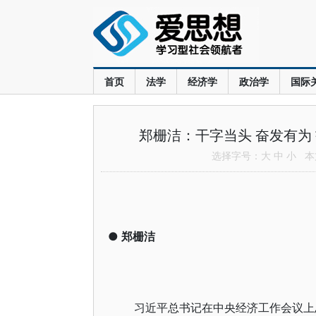
首页
法学
经济学
政治学
国际
郑栅洁：干字当头 奋发有为
选择字号：
大
中
小
本文
●
郑栅洁
习近平总书记在中央经济工作会议上总