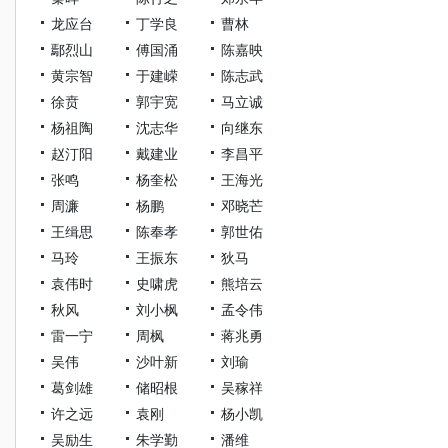
龙应台
丁学良
曹林
鄢烈山
傅国涌
陈嘉映
黄宗智
于建嵘
陈志武
徐贲
郭宇宽
马立诚
杨祖陶
沈志华
向继东
赵汀阳
戴建业
李昌平
张鸣
杨奎松
王海光
周濂
杨鹏
邓晓芒
王缉思
陈奉孝
郭世佑
马玲
王振东
狄马
袁伟时
史啸虎
熊培云
秋风
刘小枫
孟令伟
雷一宁
周枫
蒋兆勇
吴伟
沙叶新
刘瑜
葛剑雄
储昭根
吴稼祥
许之远
袁刚
杨小凯
吴励生
朱学勤
潘维