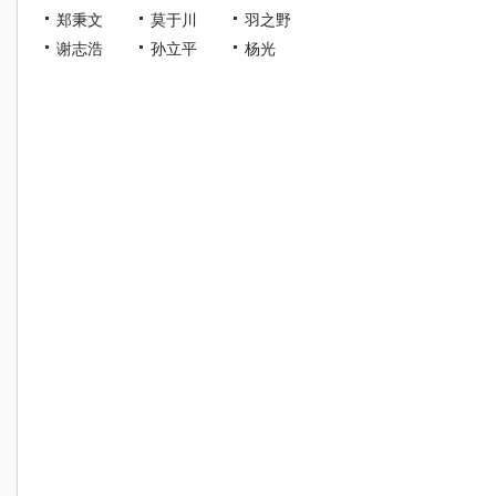
郑秉文
莫于川
羽之野
谢志浩
孙立平
杨光