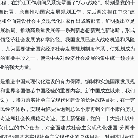
战略工程，在浙江工作期间又系统擘画了“八八战略”。特别是党的十
自部署、亲自推动国家发展规划工作，先后两次担任中央“建
会和全面建设社会主义现代化国家作出战略部署，鲜明提出立足
发展格局、推动高质量发展等一系列新思想新观点新论断，形成
引领经济社会发展的科学路径。我国发展已进入战略机遇和风险
期，尤为需要健全国家经济社会发展规划制度体系，使规划成为
革的重要手段之一，使党中央对经济社会发展的集中统一领导更
业的强大力量。
系是推进中国式现代化建设的有力保障。编制和实施国家发展规
点和世界各国借鉴中国经验的重要内容。新中国成立以来，我们
计划），接力落实社会主义现代化建设的长远战略目标，在一穷
国民经济体系，实现由解决温饱到总体小康再到全面小康的历史
展奇迹和社会长期稳定奇迹。迈上新征程，党的二十大提出以中
兴伟业的中心任务，对全面建成社会主义现代化强国“分两步
到2035年基本实现社会主义现代化的总体目标，对到本世纪中