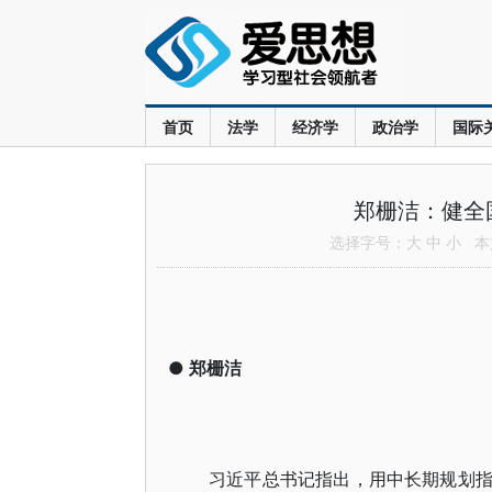
首页
法学
经济学
政治学
国际
郑栅洁：健全
选择字号：
大
中
小
本文
●
郑栅洁
习近平总书记指出，用中长期规划