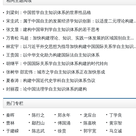
相同主题阅读
刘梁剑：中国哲学自主知识体系的世界性品格
宋圭武：属于中国自主的发展经济学知识创新：以适度二元理论构
张文显：建构中国审判学自主知识体系的若干思考
万青松 马超：加快构建理论、知识、实践一体发展的区域国别自主知识体系
林宏宇：以习近平外交思想为指导加快构建中国国际
王贵国：以中华文化助力构建国际法自主知识体系
胡继平：中国国际关系学自主知识体系构建的时代转向
张树华 邵宏伟：城市之学自主知识体系正在加快形成
夏春涛：构建中国近代史学科自主知识体系刍议
封丽霞：论中国法理学自主知识体系的建构
热门专栏
秦晖
陈行之
郑永年
龙应台
丁学良
曹林
鄢烈山
傅国涌
陈嘉映
黄宗智
于建嵘
陈志武
徐贲
郭宇宽
马立诚